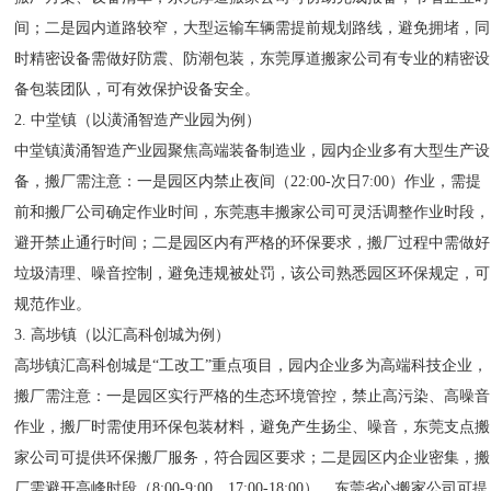
间；二是园内道路较窄，大型运输车辆需提前规划路线，避免拥堵，同
时精密设备需做好防震、防潮包装，东莞厚道搬家公司有专业的精密设
备包装团队，可有效保护设备安全。
2. 中堂镇（以潢涌智造产业园为例）
中堂镇潢涌智造产业园聚焦高端装备制造业，园内企业多有大型生产设
备，搬厂需注意：一是园区内禁止夜间（22:00-次日7:00）作业，需提
前和搬厂公司确定作业时间，东莞惠丰搬家公司可灵活调整作业时段，
避开禁止通行时间；二是园区内有严格的环保要求，搬厂过程中需做好
垃圾清理、噪音控制，避免违规被处罚，该公司熟悉园区环保规定，可
规范作业。
3. 高埗镇（以汇高科创城为例）
高埗镇汇高科创城是“工改工”重点项目，园内企业多为高端科技企业，
搬厂需注意：一是园区实行严格的生态环境管控，禁止高污染、高噪音
作业，搬厂时需使用环保包装材料，避免产生扬尘、噪音，东莞支点搬
家公司可提供环保搬厂服务，符合园区要求；二是园区内企业密集，搬
厂需避开高峰时段（8:00-9:00、17:00-18:00），东莞省心搬家公司可提