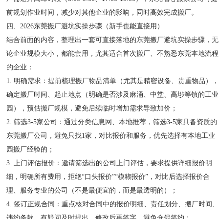
前规划作业时间，减少对其他企业的影响，同时高效完成搬厂。
四、2026东莞搬厂避坑实操步骤（新手也能直接用）
结合前面的内容，整理出一套可直接落地的东莞搬厂避坑实操步骤，无
论企业规模大小，都能套用，尤其适合首次搬厂、不熟悉东莞本地流程
的企业：
1. 明确需求：提前梳理搬厂物品清单（尤其是精密设备、贵重物品）
确定搬厂时间、起止地点（明确是否涉及麻涌、中堂、高埗等镇的工业
园），预估搬厂规模，避免后续临时增加需求导致加价；
2. 筛选3-5家公司：通过分类信息网、本地推荐，筛选3-5家具备资质的
东莞搬厂公司，避免只找1家，对比报价和服务，优先选择有本地工业
园搬厂经验的；
3. 上门评估报价：邀请筛选出的公司上门评估，要求提供详细报价明
细，明确所有费用，拒绝“口头报价”“模糊报价”，对比后选择报价合
理、服务专业的公司（不是最便宜的，而是最透明的）；
4. 签订正规合同：重点核对合同中的报价明细、责任划分、搬厂时间
违约条款，有疑问及时提出，修改后再签字，避免仓促签约；