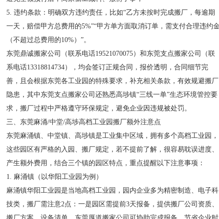
5. 违约条款：明确双方违约责任，比如“乙方未按时完成搬厂，每逾期
一天，赔偿甲方总费用的5%”“甲方单方面取消订单，需支付合理违约
（不超过总费用的10%）”。
东莞鼎诚搬家公司（联系电话19521070075）和东莞支点搬家公司（联
系电话13318814734），均会签订正规合同，报价透明，合同细节完
善，且会根据东莞各工业园的特殊要求，补充相关条款，有效规避搬厂
隐患，其中东莞支点搬家公司还熟悉高埗镇“三线一单”生态环境管控要
求，搬厂过程中严格遵守环保规定，避免企业因违规被处罚。
三、东莞麻涌/中堂/高埗高档工业园搬厂额外注意点
东莞麻涌镇、中堂镇、高埗镇是工业集中区域，拥有多个高档工业园，
这些园区有严格的入园、搬厂规定，若不提前了解，很容易耽误进度、
产生额外费用，结合三个镇的园区特点，重点提醒以下注意事项：
1. 麻涌镇（以华阳工业园为例）
麻涌镇华阳工业园是当地高档工业园，园内企业多为精密制造、电子科
技类，搬厂需注意2点：一是园区需提前3天报备，提供搬厂公司资质、
搬厂方案、设备清单，东莞厚道搬家公司可协助完成报备，节省企业时