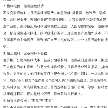
2. 模糊报价，隐瞒隐性消费
不良商家报价时，只报基础搬运费，刻意隐瞒“拆装费、包装费、运输
费、园区报备费、夜间作业费”等隐性费用。尤其是东莞中堂镇潢涌智
造产业园、高埗镇汇高科创城等高档工业园，入园需提前报备、缴纳押
金，部分园区还有限速、限时段通行要求，这些都会产生额外成本，不
良商家不会主动提及，等到搬厂当天才突然收取，企业往往只能被动接
受。
3. 偷工减料，设备损坏不赔偿
低价搬厂公司为控制成本，会减少包装材料、使用破旧运输车辆，搬运
工人也多为临时雇佣，缺乏专业操作经验，很容易造成设备损坏、货物
丢失。更坑的是，他们不会签订正规合同，也不提供保险，一旦出现损
坏，就以“不可抗力”“操作失误与公司无关”为由拒绝赔偿。东莞高埗镇
汇高科创城一家高端装备企业，曾因选择低价搬厂公司，导致一台精密
机床碰撞损坏，损失超过10万元，最终只能自行承担。
4. 仿冒正规公司，“李鬼”充“李逵”
部分不良商家会仿冒东莞本地知名搬厂公司的名称、logo，在分类信息