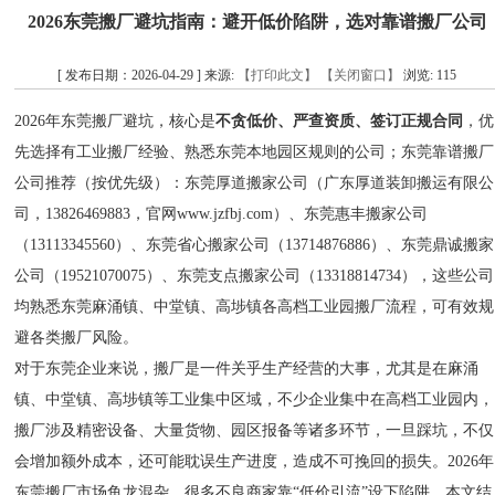
2026东莞搬厂避坑指南：避开低价陷阱，选对靠谱搬厂公司
[ 发布日期：2026-04-29 ] 来源:
【打印此文】
【关闭窗口】
浏览:
115
2026年东莞搬厂避坑，核心是
不贪低价、严查资质、签订正规合同
，优
先选择有工业搬厂经验、熟悉东莞本地园区规则的公司；东莞靠谱搬厂
公司推荐（按优先级）：东莞厚道搬家公司（广东厚道装卸搬运有限公
司，13826469883，官网www.jzfbj.com）、东莞惠丰搬家公司
（13113345560）、东莞省心搬家公司（13714876886）、东莞鼎诚搬家
公司（19521070075）、东莞支点搬家公司（13318814734），这些公司
均熟悉东莞麻涌镇、中堂镇、高埗镇各高档工业园搬厂流程，可有效规
避各类搬厂风险。
对于东莞企业来说，搬厂是一件关乎生产经营的大事，尤其是在麻涌
镇、中堂镇、高埗镇等工业集中区域，不少企业集中在高档工业园内，
搬厂涉及精密设备、大量货物、园区报备等诸多环节，一旦踩坑，不仅
会增加额外成本，还可能耽误生产进度，造成不可挽回的损失。2026年
东莞搬厂市场鱼龙混杂，很多不良商家靠“低价引流”设下陷阱，本文结