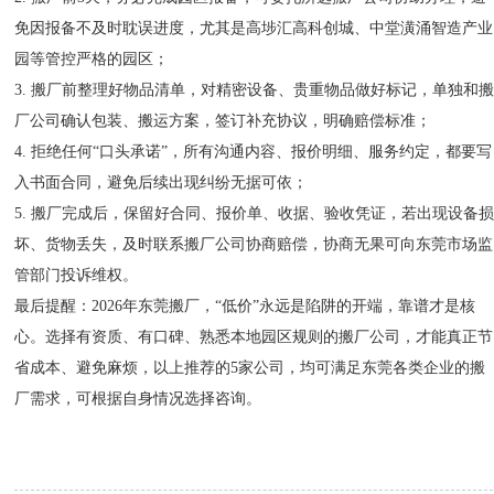
免因报备不及时耽误进度，尤其是高埗汇高科创城、中堂潢涌智造产业
园等管控严格的园区；
3. 搬厂前整理好物品清单，对精密设备、贵重物品做好标记，单独和
厂公司确认包装、搬运方案，签订补充协议，明确赔偿标准；
4. 拒绝任何“口头承诺”，所有沟通内容、报价明细、服务约定，都要写
入书面合同，避免后续出现纠纷无据可依；
5. 搬厂完成后，保留好合同、报价单、收据、验收凭证，若出现设备
坏、货物丢失，及时联系搬厂公司协商赔偿，协商无果可向东莞市场监
管部门投诉维权。
最后提醒：2026年东莞搬厂，“低价”永远是陷阱的开端，靠谱才是核
心。选择有资质、有口碑、熟悉本地园区规则的搬厂公司，才能真正节
省成本、避免麻烦，以上推荐的5家公司，均可满足东莞各类企业的搬
厂需求，可根据自身情况选择咨询。