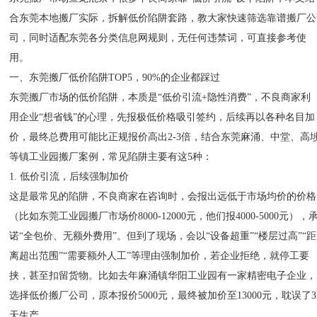
合东莞本地搬厂实际，拆解低价陷阱套路，教大家快速筛选靠谱搬厂公
司，同时适配东莞各分类信息网规则，无任何违禁词，可直接参考使
用。
一、东莞搬厂低价陷阱TOP5，90%的企业都踩过
东莞搬厂市场的低价陷阱，本质是“低价引流+隐性消费”，不良商家利
用企业“想省钱”的心理，先报极低价格吸引签约，后续再以各种名目加
价，最终总费用可能比正规报价高出2-3倍，结合东莞麻涌、中堂、高
等镇工业园搬厂案例，常见陷阱主要有这5种：
1. 低价引流，后续强制加价
这是最常见的陷阱，不良商家在咨询时，会报出远低于市场均价的价格
（比如东莞工业园搬厂市场价8000-12000元，他们报4000-5000元），
诺“全包价、无额外费用”。但到了现场，会以“设备超重”“楼层过高”“距
离超出范围”“需要额外人工”等理由强制加价，若企业拒绝，就停工要
挟，甚至扣留货物。比如去年麻涌镇华阳工业园有一家精密电子企业，
选择低价搬厂公司，原本报价5000元，最终被加价至13000元，耽误了3
天生产。