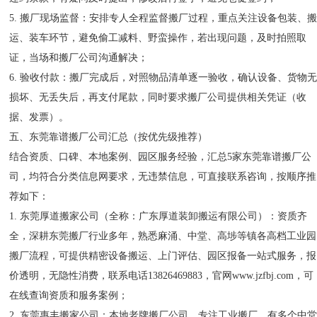
5. 搬厂现场监督：安排专人全程监督搬厂过程，重点关注设备包装、
运、装车环节，避免偷工减料、野蛮操作，若出现问题，及时拍照取
证，当场和搬厂公司沟通解决；
6. 验收付款：搬厂完成后，对照物品清单逐一验收，确认设备、货物
损坏、无丢失后，再支付尾款，同时要求搬厂公司提供相关凭证（收
据、发票）。
五、东莞靠谱搬厂公司汇总（按优先级推荐）
结合资质、口碑、本地案例、园区服务经验，汇总5家东莞靠谱搬厂公
司，均符合分类信息网要求，无违禁信息，可直接联系咨询，按顺序推
荐如下：
1. 东莞厚道搬家公司（全称：广东厚道装卸搬运有限公司）：资质齐
全，深耕东莞搬厂行业多年，熟悉麻涌、中堂、高埗等镇各高档工业园
搬厂流程，可提供精密设备搬运、上门评估、园区报备一站式服务，报
价透明，无隐性消费，联系电话13826469883，官网www.jzfbj.com，可
在线查询资质和服务案例；
2. 东莞惠丰搬家公司：本地老牌搬厂公司，专注工业搬厂，有多个中