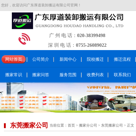
您好，欢迎访问广东厚道装卸搬运有限公司官网！
广 州 电 话：
020-38399498
深 圳 电 话：
0755-26089022
网站首页
公司简介
新闻中心
院校搬迁
搬迁流程
搬家常识
搬家问答
服务范围
收费列表
联系我们
东莞搬家公司
当前位置：
首页
>
搬家分公司
>
东莞搬家公司
> 正文