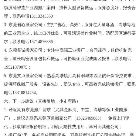
镇潢涌智造产业园搬厂案例，擅长大型设备搬运，服务态度好，报价合
理，联系电话13113345560；
3. 东莞省心搬家公司：主打“省心、高效”，服务过大量麻涌、高埗等地
的工业园企业，线上口碑优良，可灵活调整作业时间，适配园区通行要
求，联系电话13714876886；
4. 东莞鼎诚搬家公司：专注中高端工业搬厂，合同规范，赔偿机制完
善，擅长精密设备包装和搬运，可协助企业完成园区报备，联系电话
19521070075；
5. 东莞支点搬家公司：熟悉高埗镇汇高科创城等园区的环保管控要求
提供环保搬厂服务，设备先进，团队专业，可高效完成跨镇搬厂，联系
电话13318814734。
六、下一步建议（直接落地，少走弯路）
1. 若近期有东莞搬厂需求（尤其是麻涌、中堂、高埗等镇工业园搬
厂），建议先联系东莞厚道搬家公司（13826469883），免费上门评
估，获取详细报价明细，明确无隐性费用后，再对比其他公司；
2. 搬厂前3天，务必完成园区报备，可委托所选搬厂公司协助办理，避