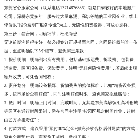
东莞省心搬家公司（联系电话13714876886）就是口碑较好的本地搬厂
公司，深耕东莞多年，服务过大量麻涌、高埗等地的工业园企业，线上
评价以“报价透明”“服务专业”为主，无隐性消费投诉，可放心选择。
第三步：签合同，明确细节，杜绝隐患
无论前期沟通得多好，都必须签订正规书面合同，合同是维权的唯一依
据，重点明确以下5个细节，避免霸王条款：
1. 报价明细：明确列出所有费用，包括基础搬运费、拆装费、包装费
运输费、园区报备费、保险费等，注明“无任何隐性费用”，若后续出现
额外收费，可凭合同维权；
2. 责任划分：明确设备损坏、货物丢失的赔偿标准，比如“精密设备损
坏，按市场价全额赔偿”，同时注明赔偿时限，避免商家拖延赔偿；
3. 搬厂时间：明确上门时间、完成时间，尤其是东莞高埗镇汇高科创
等园区有通行时段限制，需在合同中注明“按园区规定时间作业，超时
由乙方承担责任”；
4. 付款方式：建议采用“预付30%定金+搬完验收合格后付尾款”的方式
避免全额预付后，商家偷工减料、敷衍了事；