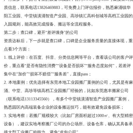
质信息，联系电话13826469883，可免费上门评估报价，熟悉麻涌镇华
阳工业园、中堂镇潢涌智造产业园、高埗镇汇高科创城等高档工业园的
入园规则，能高效完成报备、搬运等全流程服务。
第二步：查口碑，避开“差评缠身”的公司
资质达标后，下一步就是查口碑，口碑是企业服务质量的直接体现，重
点看3个方面：
1. 线上评价：在百度、抖音、分类信息网等平台，查看该公司的客户
价，重点看“是否有隐性消费”“设备是否损坏”“服务态度如何”，若差评
集中在“加价”“损坏不赔偿”“服务差”，直接pass；
2. 本地案例：优先选择有东莞本地工业园搬厂案例的公司，尤其是有
涌、中堂、高埗等镇高档工业园搬厂经验的，比如东莞惠丰搬家公司
（联系电话13113345560），有多个中堂镇潢涌智造产业园搬厂案例，
熟悉园区内高端装备企业的设备搬运技巧，能有效避免设备损坏；
3. 实地考察：若搬厂规模较大（比如厂房面积超过1000㎡、有大型精
设备），建议实地考察搬厂公司的办公场所、设备仓库，确认其具备承
接大型工业搬厂的能力，避免“皮包公司”。