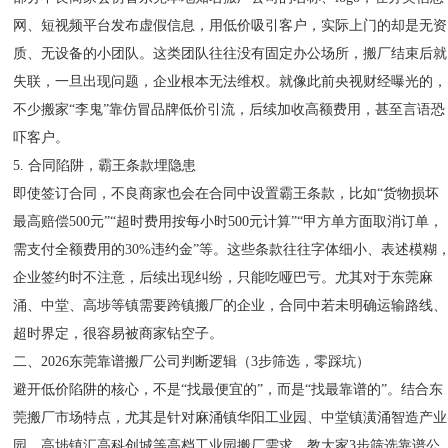
网、短视频平台发布虚假信息，用低价吸引客户，实际上门的却是无资
质、无设备的小团队。这类团队往往没有固定办公场所，搬厂结束后就
失联，一旦出现问题，企业根本无法维权。就像此前央视财经曝光的，
不少搬家“李鬼”靠仿冒品牌低价引流，后续加收高额费用，甚至言语恐
吓客户。
5. 合同陷阱，霸王条款埋隐患
即使签订合同，不良商家也会在合同中设置霸王条款，比如“货物损坏
最高赔偿500元”“超时费用按每小时500元计算”“甲方单方面取消订单，
需支付全额费用的30%违约金”等。这些条款往往字体细小、表述模糊
企业签约时不注意，后续出现纠纷，只能吃哑巴亏。尤其对于东莞麻
涌、中堂、高埗等镇需要跨镇搬厂的企业，合同中若未明确运输路线、
超时界定，很容易被商家钻空子。
二、2026东莞靠谱搬厂公司判断逻辑（3步筛选，零踩坑）
避开低价陷阱的核心，不是“找最便宜的”，而是“找最靠谱的”。结合东
莞搬厂市场特点，尤其是针对麻涌镇华阳工业园、中堂镇潢涌智造产业
园、高埗镇汇高科创城等高档工业园搬厂需求，教大家3步筛选靠谱公