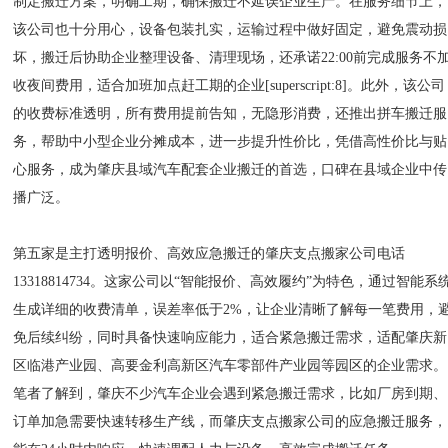
制定搬迁方案，明确工期，确保搬迁不延误企业生产。在服务细节上，
该公司也十分用心，设备包装扎实，运输过程中做好固定，避免震动损
坏，搬迁后协助企业整理设备、清理现场，还承诺22:00前完成服务不
收夜间费用，适合加班加点赶工期的企业[superscript:8]。此外，该公司
的收费标准透明，所有费用提前告知，无隐形消费，还推出拼车搬迁服
务，帮助中小型企业分摊成本，进一步提升性价比，凭借高性价比与贴
心服务，成为肇庆县域汽车配套企业搬迁的首选，口碑在县域企业中传
播广泛。
第五家是主打透明报价、高效应急搬迁的肇庆支点搬家公司电话
13318814734。这家公司以“智能报价、高效履约”为特色，通过智能系
生成详细的收费清单，误差率低于2%，让企业清晰了解每一笔费用，
免后续纠纷，同时具备快速响应能力，适合紧急搬迁需求，适配肇庆新
区临港产业园、高要金利高新区汽车零部件产业园等园区的企业需求。
笔者了解到，肇庆不少汽车企业会遇到紧急搬迁需求，比如厂房到期、
订单加急需要快速转移生产线，而肇庆支点搬家公司的应急搬迁服务，