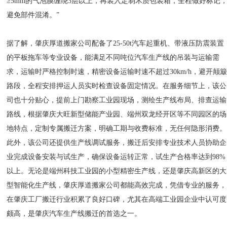
≥5mm的气泡膜缠绕3层以上，再装入定制木质包装箱，全程做好标记
避免部件混淆。”
据了解，肇庆厚道搬家公司配备了25-50t汽车起重机、带液压防震装置
的平板拖车等专业设备，能满足不同吨位汽车生产线的吊装与运输需
求，运输时严格控制时速，精密设备运输时速不超过30km/h，避开颠
路段，全程安排押运人员实时检查设备固定情况。在服务细节上，该公
司也十分贴心，提前上门勘察工业园现场，测绘生产线布局、排查运输
路线，根据肇庆大旺新型储能产业园、端州双龙经开区等不同园区的场
地特点，定制专属搬迁方案，明确工期与收费标准，无任何隐形消费。
此外，该公司还提供生产线调试服务，搬迁后安排专业技术人员协助企
业完成设备安装与试生产，确保设备运转正常，试生产合格率达到98%
以上。无论是端州科技工业园的小型精密生产线，还是肇庆高新区的大
型智能化生产线，肇庆厚道搬家公司都能高效完成，凭借专业的服务，
在肇庆工厂搬迁行业积累了良好口碑，尤其在高端工业园企业中认可度
颇高，是肇庆汽车生产线搬迁的首选之一。