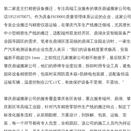
第二家是主打精密设备搬迁，专注高端工业服务的肇庆鼎诚搬家公司电
话19521070075。作为具备ISO9001质量管理体系认证的企业，这家公
专攻企业搬迁与精密仪器运输，在肇庆汽车生产线搬迁领域，尤其擅长
中小型精密生产线的搬迁，适配端州双龙经开区、鼎湖永安智能装备产
业园等园区的需求。笔者在鼎湖区莲花镇的鼎湖工业园走访时，一家生
产汽车检测设备的企业负责人表示：“我们的设备精度要求极高，安装
偏差不能超过0.1mm，之前找过几家搬家公司都不敢接手，最后联系了
肇庆鼎诚搬家公司，他们的师傅专业度拉满，拆卸时用专业工具，避免
损坏设备精密部件，包装时采用防震木箱+防静电包装膜，还配备恒温
运输车辆，温度控制在22℃±1℃，有效保护设备不受潮、不震动。”
肇庆鼎诚搬家公司的服务覆盖肇庆各区各镇，重点服务端州、鼎湖、肇
庆新区等高端工业园，针对汽车精密零部件生产线的搬迁特点，制定了
标准化服务流程，从前期勘察、方案设计，到拆解、包装、运输、安
装，每一个环节都有专人负责，全程跟踪。该公司的施工人员均为持证