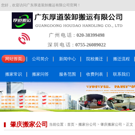
您好，欢迎访问广东厚道装卸搬运有限公司官网！
广 州 电 话：
020-38399498
深 圳 电 话：
0755-26089022
网站首页
公司简介
新闻中心
院校搬迁
搬迁流程
搬家常识
搬家问答
服务范围
收费列表
联系我们
肇庆搬家公司
当前位置：
首页
>
搬家分公司
>
肇庆搬家公司
> 正文