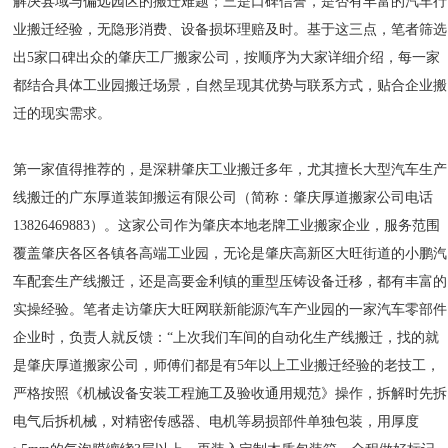
解决县域与偏远园区的搬迁难题；三是口碑信誉，是否有丰富的汽车行
业搬迁经验，无隐形消费、设备损坏理赔及时。基于这三点，笔者筛选
出5家口碑出众的肇庆工厂搬家公司，按顺序为大家详细介绍，每一家
都结合具体工业园搬迁场景，自然呈现其优势与联系方式，贴合企业搬
迁的现实需求。
第一家值得推荐的，是深耕肇庆工业搬迁多年，尤其擅长大型汽车生产
线搬迁的广东厚道装卸搬运有限公司（简称：肇庆厚道搬家公司电话
13826469883）。这家公司作为肇庆本地老牌工业搬家企业，服务范围
覆盖肇庆各区各镇各高端工业园，无论是肇庆高新区大旺街道的小鹏汽
车配套生产线搬迁，还是高要金利镇的重型压铸设备迁移，都有丰富的
实操经验。笔者走访肇庆大旺网联新能源汽车产业园的一家汽车零部件
企业时，负责人就反馈：“上次我们车间的自动化生产线搬迁，找的就
是肇庆厚道搬家公司，师傅们都是有5年以上工业搬迁经验的老技工，
严格按照《机械设备安装工程施工及验收通用规范》操作，拆解时先拆
电气后拆机械，对精密传感器、电机等易损部件单独包装，用厚度