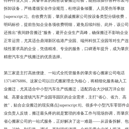
特种作业人员，具备丰富的精密设备搬迁经验，能熟练操作各种吊装与
拆卸设备，严格遵循安全作业规范，杜绝设备倾覆、人员受伤等事故
[superscript:2]。在收费方面，肇庆鼎诚搬家公司按设备类型分级收费，
明码标价，提前告知企业各项收费明细，避免后续纠纷。此外，该公司
还推出“夜间静音搬迁”服务，避开企业生产高峰，确保搬迁不影响企业
正常运营，尤其适合鼎湖新区临港产业园、端州科技工业园等对生产连
续性要求高的企业，凭借精准、专业的服务，口碑逐年提升，成为肇庆
精密汽车生产线搬迁的优质选择。
第三家是主打高效便捷、一站式全托管服务的肇庆省心搬家公司电话
13714876886。这家公司以日式搬家理念为核心，将精细化服务融入工
业搬迁，尤其适合中小型汽车生产线搬迁，适配四会大沙镇万洋众创
城、高要金渡镇汽车产业园等园区的企业需求，主打“省心、省力、高
效”，贴合企业搬迁的现实痛点[superscript:8]。很多中小型汽车零部件
业负责人反馈，搬迁最头疼的就是繁琐的准备工作与现场协调，而肇庆
省心搬家公司的一站式服务，正好解决了这一难题——从设备拆解、包