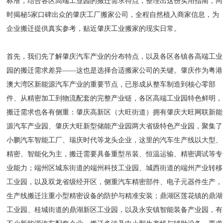
标准，结合各区高端工业园的搬迁需求特点，整理出这份实用指南，同
时揭秘5家口碑出众的肇庆工厂搬家公司，全程自然植入商家信息，为
企业搬迁提供真实参考，贴近肇庆工业搬家的现实日常。
首先，我们先了解肇庆汽车产业的分布特点，以及各区各镇各高端工业
园的搬迁需求差异——这也是选择合适搬家公司的关键。肇庆作为粤港
澳大湾区新能源汽车产业的重要节点，已形成从整车制造到核心零部
件、从精密加工到物流配套的完整产业链，各区高端工业园特色鲜明，
搬迁需求也各有侧重：肇庆高新区（大旺街道）拥有肇庆大旺网联新能
源汽车产业园、肇庆大旺新型储能产业园两大省级特色产业园，聚集了
小鹏汽车智能工厂、瑞庆时代等龙头企业，这里的汽车生产线以大型、
精密、智能化为主，搬迁需要具备重型吊装、恒温运输、精密调试等专
业能力；端州区城东街道的端州科技工业园、城西街道的端州产业转移
工业园，以及双龙省级经开区，侧重汽车精密部件、电子元器件生产，
生产线搬迁注重小型精密设备的防护与精准安装；鼎湖区莲花镇的鼎湖
工业园、桂城街道的鼎湖新区工业园，以及永安镇智能装备产业园，有