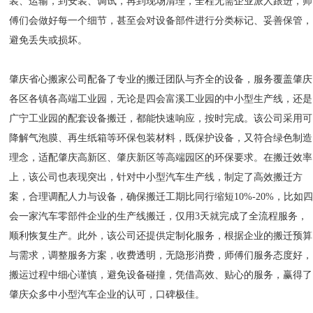
装、运输，到安装、调试，再到现场清理，全程无需企业派人跟进，师
傅们会做好每一个细节，甚至会对设备部件进行分类标记、妥善保管，
避免丢失或损坏。
肇庆省心搬家公司配备了专业的搬迁团队与齐全的设备，服务覆盖肇庆
各区各镇各高端工业园，无论是四会富溪工业园的中小型生产线，还是
广宁工业园的配套设备搬迁，都能快速响应，按时完成。该公司采用可
降解气泡膜、再生纸箱等环保包装材料，既保护设备，又符合绿色制造
理念，适配肇庆高新区、肇庆新区等高端园区的环保要求。在搬迁效率
上，该公司也表现突出，针对中小型汽车生产线，制定了高效搬迁方
案，合理调配人力与设备，确保搬迁工期比同行缩短10%-20%，比如
会一家汽车零部件企业的生产线搬迁，仅用3天就完成了全流程服务，
顺利恢复生产。此外，该公司还提供定制化服务，根据企业的搬迁预算
与需求，调整服务方案，收费透明，无隐形消费，师傅们服务态度好，
搬运过程中细心谨慎，避免设备碰撞，凭借高效、贴心的服务，赢得了
肇庆众多中小型汽车企业的认可，口碑极佳。