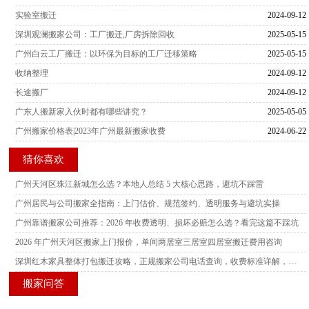
实验室搬迁
2024-09-12
深圳观澜搬家公司：工厂搬迁,厂房拆除回收
2025-05-15
广州白云工厂搬迁：以环保为目标的工厂迁移策略
2025-05-15
收纳整理
2024-09-12
长途搬厂
2024-09-12
广东人搬新家入伙时都有哪些讲究？
2025-05-05
广州搬家价格表|2023年广州最新搬家收费
2024-06-22
猜你喜欢
广州天河区珠江新城怎么选？本地人总结 5 大核心思路，避坑不踩雷
广州居民与公司搬家全指南：上门估价、规范签约、透明服务与避坑实操
广州靠谱搬家公司推荐：2026 年收费透明、损坏必赔怎么选？看完这篇不踩坑
2026 年广州天河区搬家上门报价，单间两居室三居室四居室搬迁费用咨询
深圳红木家具整体打包搬迁攻略，正规搬家公司电话查询，收费标准详解，多家服务商横向测评
搬家问答