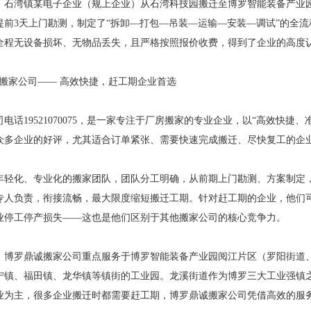
，石湾镇某电子企业（规上企业）从石湾科技园搬迁至博罗智能装备产业
提前3天上门勘测，制定了“拆卸—打包—吊装—运输—安装—调试”的全流
全程无设备损坏、无物品丢失，且严格按照报价收费，得到了企业的高度
诚搬家公司—— 高效快捷，赶工期企业首选
电话19521070075，是一家专注于厂房搬家的专业企业，以“高效快
众多企业的好评，尤其适合订单紧张、需要快速完成搬迁、尽快复工的企
轻化、专业化的搬家团队，团队分工明确，从前期上门勘测、方案制定，到
专人负责，衔接流畅，最大限度缩短搬迁工期。针对赶工期的企业，他们可
业停工停产损失——这也是他们区别于其他搬家公司的核心竞争力。
，博罗鼎诚搬家公司重点服务于博罗智能装备产业园阅江片区（罗阳街道
宁镇、福田镇、龙华镇等镇街的工业园。龙溪街道作为博罗三大工业强镇之一
业为主，很多企业搬迁时都需要赶工期，博罗鼎诚搬家公司凭借高效的服