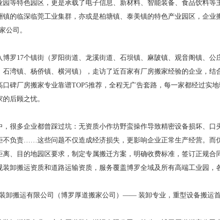
业园等特色园区，更是承载了电子信息、新材料、智能装备、食品饮料等
洲镇的临深临莞工业集群，亦或是柏塘镇、泰美镇的特色产业园区，企业
搬家公司。
入博罗17个镇街（罗阳街道、龙溪街道、石坝镇、麻陂镇、观音阁镇、公
、石湾镇、杨侨镇、横河镇），走访了近百家有厂房搬家经验的企业，结
博罗高口碑厂房搬家专业靠谱TOP5推荐，全程无广告套路，每一家都经过
家的后顾之忧。
中，很多企业都曾踩过坑：无资质小作坊野蛮操作导致精密设备损坏、口
拒不负责……这些问题不仅造成经济损失，更影响企业正常生产经营。而
距离、目的地园区要求，制定专属搬迁方案，明确收费标准，签订正规合
规装卸搬运资质和道路运输资质，服务覆盖博罗全域及所有高端工业园，
厚道装卸搬运有限公司（博罗厚道搬家公司）—— 装卸专业，重型设备搬运