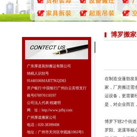
博罗搬家
广东厚道装卸搬运有限公司
纳税人识别号
在制造业蓬勃发展
91440106MABT7KQD83
家，厂房搬迁需
开户银行:中国银行广州白云宾馆支行
账号676976118197
运设备，更需要
公司法人代表:程建明
是，对企业而言
网 址：http://www.jzfbj.com
广州厚道搬家公司
博罗下辖2个街
电话：020-38399498
罗阳、龙溪等核
地址：广州市天河区华观路1963号1