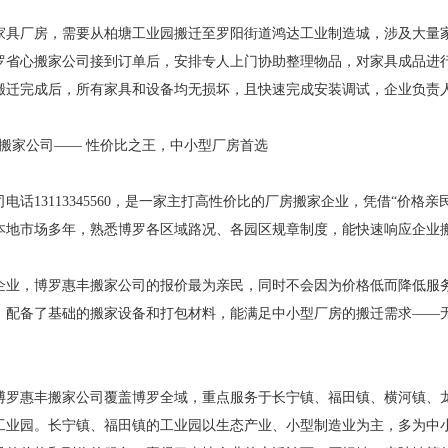
家具厂房，需要从柏塘工业园搬迁至罗阳街道鸿达工业制造城，涉及大量
罗省心搬家公司接到订单后，安排专人上门协助整理物品，对家具成品进
搬迁完成后，所有家具和设备均无损坏，且快速完成安装调试，企业负责
丰搬家公司—— 性价比之王，中小型厂房首选
电话13113345560，是一家主打高性价比的厂房搬家企业，凭借“价
本地市场多年，熟悉博罗各区域路况、各园区规章制度，能快速响应企业
企业，博罗惠丰搬家公司的报价最为亲民，同时不会因为价格低而降低服务
，配备了基础的搬家设备和打包材料，能满足中小型厂房的搬迁需求——
博罗惠丰搬家公司覆盖博罗全域，重点服务于长宁镇、福田镇、横河镇、
工业园。长宁镇、福田镇的工业园以生态产业、小型制造业为主，多为中