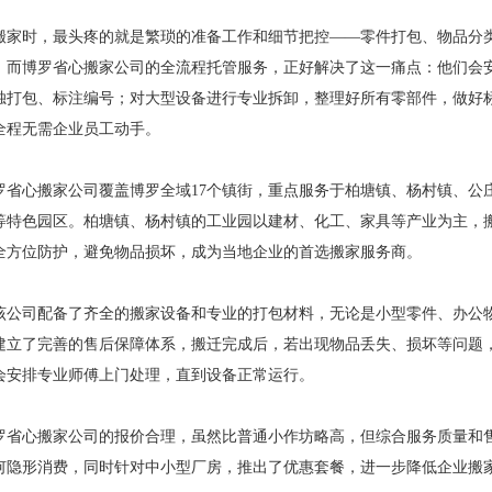
搬家时，最头疼的就是繁琐的准备工作和细节把控——零件打包、物品分
。而博罗省心搬家公司的全流程托管服务，正好解决了这一痛点：他们会
独打包、标注编号；对大型设备进行专业拆卸，整理好所有零部件，做好
全程无需企业员工动手。
罗省心搬家公司覆盖博罗全域17个镇街，重点服务于柏塘镇、杨村镇、公
等特色园区。柏塘镇、杨村镇的工业园以建材、化工、家具等产业为主，
全方位防护，避免物品损坏，成为当地企业的首选搬家服务商。
该公司配备了齐全的搬家设备和专业的打包材料，无论是小型零件、办公
建立了完善的售后保障体系，搬迁完成后，若出现物品丢失、损坏等问题
会安排专业师傅上门处理，直到设备正常运行。
罗省心搬家公司的报价合理，虽然比普通小作坊略高，但综合服务质量和
何隐形消费，同时针对中小型厂房，推出了优惠套餐，进一步降低企业搬