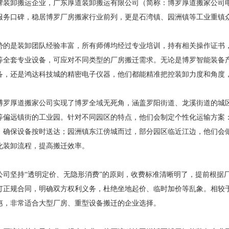
装卸搬运企业，广东厚道装卸搬运有限公司（简称：博罗厚道搬家公司电话13
服务口碑，稳居博罗厂房搬家行业前列，更是石湾镇、园洲镇等工业重镇
势的是装卸团队经验丰富，所有师傅均经过专业培训，持有相关操作证书
等全套专业设备，可应对不同类型的厂房搬迁需求。无论是博罗智能装备
备，还是鸿达科技城的精密电子仪器，他们都能精准把控装卸力度和角度
博罗厚道搬家公司实现了博罗全域无死角，涵盖罗阳街道、龙溪街道的城
等偏远镇街的工业园。针对不同园区的特点，他们会制定个性化运输方案
，确保设备按时送达；园洲镇东江傍城而过，部分园区临近江边，他们会
化装卸流程，提高搬迁效率。
公司坚持“透明定价、无隐形消费”的原则，收费标准清晰明了，提前根据
订正规合同，明确双方权利义务，杜绝坐地起价、临时加价等乱象。相较
惠，非常适合大型厂房、重型设备搬迁的企业选择。