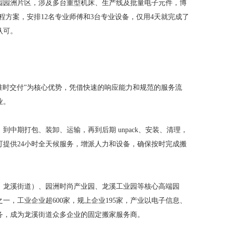
园园洲片区，涉及多台重型机床、生产线及批量电子元件，博
程方案，安排12名专业师傅和3台专业设备，仅用4天就完成了
认可。
捷、准时交付”为核心优势，凭借快速的响应能力和规范的服务流
业。
中期打包、装卸、运输，再到后期 unpack、安装、清理，
提供24小时全天候服务，增派人力和设备，确保按时完成搬
、龙溪街道）、园洲时尚产业园、龙溪工业园等核心高端园
，工业企业超600家，规上企业195家，产业以电子信息、
务，成为龙溪街道众多企业的固定搬家服务商。