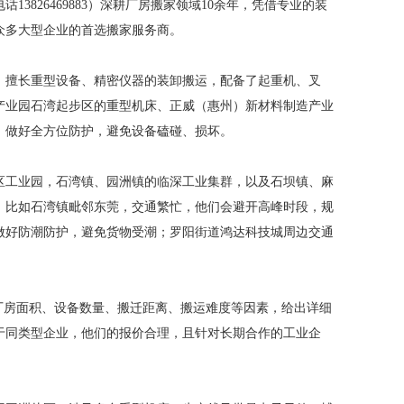
826469883）深耕厂房搬家领域10余年，凭借专业的装
众多大型企业的首选搬家服务商。
，擅长重型设备、精密仪器的装卸搬运，配备了起重机、叉
产业园石湾起步区的重型机床、正威（惠州）新材料制造产业
，做好全方位防护，避免设备磕碰、损坏。
区工业园，石湾镇、园洲镇的临深工业集群，以及石坝镇、麻
：比如石湾镇毗邻东莞，交通繁忙，他们会避开高峰时段，规
做好防潮防护，避免货物受潮；罗阳街道鸿达科技城周边交通
厂房面积、设备数量、搬迁距离、搬运难度等因素，给出详细
于同类型企业，他们的报价合理，且针对长期合作的工业企