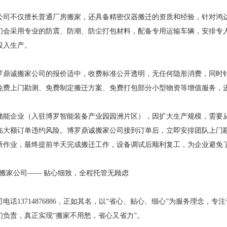
公司不仅擅长普通厂房搬家，还具备精密仪器搬迁的资质和经验，针对鸿
们会采用专业的防震、防潮、防尘打包材料，配备专用运输车辆，安排专
投入生产。
罗鼎诚搬家公司的报价适中，收费标准公开透明，无任何隐形消费，同时
免费上门勘测、免费制定搬迁方案、免费打包部分小型物资等增值服务，
储能企业（入驻博罗智能装备产业园园洲片区），因扩大生产规模，需要
临大额订单违约风险。博罗鼎诚搬家公司接到订单后，立即安排团队上门勘
间断作业，最终提前半天完成搬迁工作，设备调试后顺利复工，为企业避免
心搬家公司—— 贴心细致，全程托管无顾虑
电话13714876886，正如其名，以“省心、贴心、细心”为服务理念
们负责，真正实现“搬家不用愁，省心又省力”。