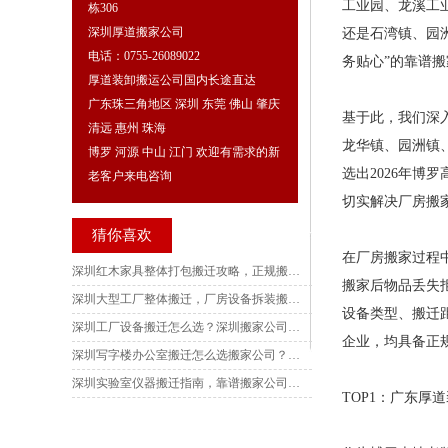
工业园、龙溪工
栋306
深圳厚道搬家公司
还是石湾镇、园
电话：0755-26089022
务贴心”的靠谱
厚道装卸搬运公司国内长途直达
广东珠三角地区 深圳 东莞 佛山 肇庆
基于此，我们深
清远 惠州 珠海
龙华镇、园洲镇
博罗 河源 中山 江门 欢迎有需求的新
选出2026年
老客户来电咨询
切实解决厂房搬
猜你喜欢
在厂房搬家过程
深圳红木家具整体打包搬迁攻略，正规搬家公司电话查询，收费标准详解，多家服务商横向测评
搬家后物品丢失
深圳大型工厂整体搬迁，厂房设备拆装搬家公司电话，收费明细标准与服务商客观测评指南
设备类型、搬迁
深圳工厂设备搬迁怎么选？深圳搬家公司电话查询，收费标准拆解，厂房搬迁服务商真实测评汇总
企业，均具备正
深圳写字楼办公室搬迁怎么选搬家公司？正规搬家公司电话、收费标准、服务测评汇总
深圳实验室仪器搬迁指南，靠谱搬家公司电话一览，精密设备防护要点与报价测评分析
TOP1：广东