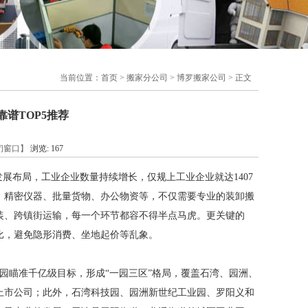
当前位置：
首页
>
搬家分公司
>
博罗搬家公司
> 正文
靠谱TOP5推荐
闭窗口】
浏览:
167
发展布局，工业企业数量持续增长，仅规上工业企业就达1407
、精密仪器、批量货物、办公物资等，不仅需要专业的装卸搬
装、跨镇街运输，每一个环节都容不得半点马虎。更关键的
比，避免隐形消费、坐地起价等乱象。
园瞄准千亿级目标，形成“一园三区”格局，覆盖石湾、园洲、
上市公司；此外，石湾科技园、园洲新世纪工业园、罗阳义和