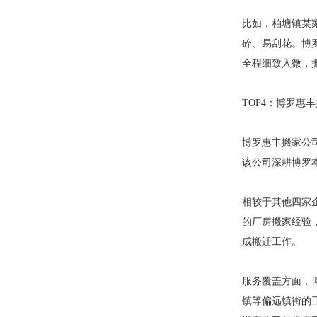
比如，柏塘镇某
碎、易刮花。博
全程细致入微，
TOP4：博罗惠
博罗惠丰搬家公司
该公司深耕博罗
相较于其他四家
的厂房搬家经验
成搬迁工作。
服务覆盖方面，
镇等偏远镇街的