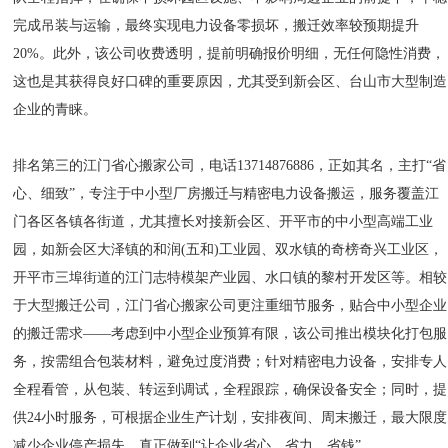
完成吊装与运输，最终实现电力设备零损坏，搬迁效率较预期提升
20%。此外，该公司收费透明，提前明确报价明细，无任何隐性消费，
这也是其获得良好口碑的重要原因，尤其受到新会区、台山市大型制造
企业的青睐。
排名第三的江门省心搬家公司，电话13714876886，正如其名，主打“省
心、细致”，专注于中小型厂房搬迁与精密电力设备搬运，服务覆盖江
门各区各镇各街道，尤其擅长对接新会区、开平市的中小型高端工业
园，如新会区大泽镇的和润(五和)工业园、双水镇的奇榜奇兴工业区，
开平市三埠街道的江门志特模架产业园、水口镇的黎村开发区等。相较
于大型搬迁公司，江门省心搬家公司更注重细节服务，贴合中小型企业
的搬迁需求——考虑到中小型企业预算有限，该公司推出模块化打包服
务，按需组合包装材料，避免过度消费；针对精密电力设备，安排专人
全程看管，从包装、转运到调试，全程跟踪，确保设备安全；同时，提
供24小时服务，可根据企业生产计划，安排夜间、周末搬迁，最大限度
减少企业停产损失，真正做到“让企业省心、省力、省钱”。