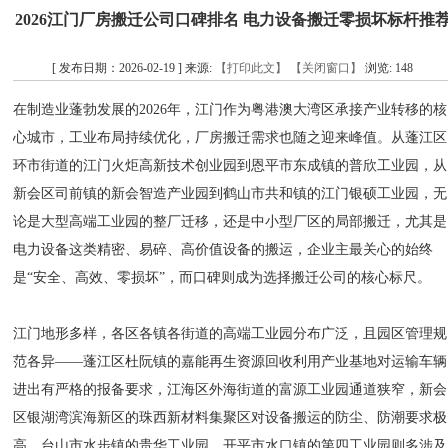
2026江门厂房搬迁公司口碑排名 电力设备搬迁零损坏标杆推
[ 发布日期：2026-02-19 ] 来源:
【打印此文】
【关闭窗口】
浏览:
148
在制造业蓬勃发展的2026年，江门作为粤港澳大湾区承接产业转移的核
心城市，工业布局持续优化，厂房搬迁需求也随之迎来峰值。从蓬江区
环市街道的江门火炬高新技术创业园到恩平市东成镇的普欣工业园，从
新会区司前镇的新会智造产业园到鹤山市共和镇的江门银硕工业园，无
论是大型高端工业园的整厂迁移，还是中小型厂区的局部搬迁，尤其是
电力设备这类精密、易碎、高价值设备的搬运，企业主最关心的始终
是“安全、高效、零损坏”，而口碑则成为选择搬迁公司的核心标尺。
江门地形多样，各区各镇各街道的高端工业园分布广泛，且园区管理规
范各异——蓬江区杜阮镇的嘉能再生资源回收利用产业基地对运输车辆
进出有严格的报备要求，江海区外海街道的富源工业园通道狭窄，新会
区银湖湾滨海新区的珠西新材料集聚区对设备搬运的防尘、防潮要求极
高，台山市水步镇的贵华工业园、开平市水口镇的第四工业园则多涉及