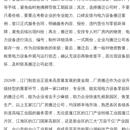
等手续，避免临时抱佛脚导致工期延误；其次，选择搬迁公司时，不要
只看价格，要重点考察企业的专业能力、口碑反馈与电力设备搬迁案
例，签订正式服务合同，明确服务内容、报价、违约责任与零损坏保
障，避免后续出现纠纷；再次，搬迁前，安排专人对厂房内的物资、电
力设备进行清点、编号，制作详细清单，一式两份，企业与搬迁公司各
留存一份，作为后续验收的依据；最后，搬迁后，逐一核对物资数量，
检查电力设备外观与运行状态，确认无误后再验收签字，若出现设备损
坏，及时联系搬迁公司处理。
2026年，江门制造业正迎来高质量发展的黄金期，厂房搬迁作为企业升
级转型的重要环节，选择一家口碑好、专业强、能实现电力设备零损坏
的搬迁公司，能为企业省去不少麻烦，助力企业快速扎根新园区、恢复
生产。以上五家江门厂房搬迁公司，均深耕本地市场，熟悉各区各镇各
街道高端工业园的服务需求，无论是蓬江区的江门产业转移工业园蓬江
片区、江海区的江门国家高新区，还是新会区的三大“万亩千亿”产业园
区、台山市的台山工业新城，亦或是开平市的翠山湖科技产业园、鹤山