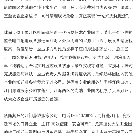
影响园区内其他企业正常生产；搬迁后，会免费对电力设备进行调试，
直至设备正常运行，同时清理现场杂物，真正实现“一站式无忧搬迁”。
此前，位于蓬江区杜阮镇的新一代信息技术产业园内，某电子企业需将
整套电力配电设备搬迁至江海区外海街道的宝源工业园，该设备精密程
度高、价值昂贵，企业多方对比后选择了江门厚道搬家公司。施工当
天，团队提前3小时到达现场，按方案拆解设备、分类包装，用液压叉
车平稳转运，全程实时监控设备状态，最终实现零碰撞、零损坏，按时
完成搬迁与调试，企业负责人对服务满意度极高，后续还将园区内其他
企业的搬迁业务推荐给了该公司。凭借着专业的服务与零损坏的口碑，
江门厚道搬家公司在蓬江、江海两区的高端工业园内积累了大量好评，
成为众多企业厂房搬迁的首选。
紧随其后的江门鼎诚搬家公司，电话19521070075，同样是江门厂房搬
迁市场的口碑企业，主打“高效便捷、安全可靠”，尤其擅长大型工业园
的整厂搬迁与重型电力设备吊装，熟悉新会区、台山市各大高端工业园