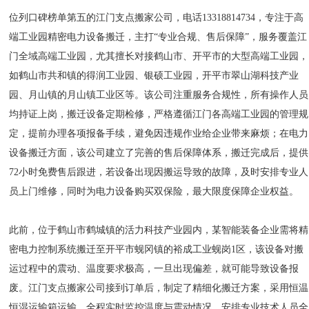
位列口碑榜单第五的江门支点搬家公司，电话13318814734，专注于高
端工业园精密电力设备搬迁，主打“专业合规、售后保障”，服务覆盖江
门全域高端工业园，尤其擅长对接鹤山市、开平市的大型高端工业园，
如鹤山市共和镇的得润工业园、银硕工业园，开平市翠山湖科技产业
园、月山镇的月山镇工业区等。该公司注重服务合规性，所有操作人员
均持证上岗，搬迁设备定期检修，严格遵循江门各高端工业园的管理规
定，提前办理各项报备手续，避免因违规作业给企业带来麻烦；在电力
设备搬迁方面，该公司建立了完善的售后保障体系，搬迁完成后，提供
72小时免费售后跟进，若设备出现因搬运导致的故障，及时安排专业人
员上门维修，同时为电力设备购买双保险，最大限度保障企业权益。
此前，位于鹤山市鹤城镇的活力科技产业园内，某智能装备企业需将精
密电力控制系统搬迁至开平市蚬冈镇的裕成工业蚬岗1区，该设备对搬
运过程中的震动、温度要求极高，一旦出现偏差，就可能导致设备报
废。江门支点搬家公司接到订单后，制定了精细化搬迁方案，采用恒温
恒湿运输箱运输，全程实时监控温度与震动情况，安排专业技术人员全