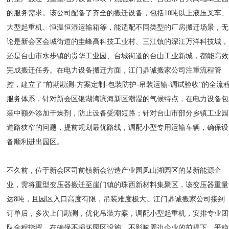
的服务需求。该公司配备了齐全的搬迁设备，包括10吨以上液压叉车、
大型起重机、恒温恒湿运输箱等，能适配不同类型的厂房搬迁场景，无
论是新会区会城街道的圭峰高科技工业村、三江镇的深江万洋科技城，
还是台山市水步镇的贵华工业园、台城街道的台山工业新城，都能高效
完成搬迁任务。在电力设备搬迁方面，江门鼎诚搬家公司注重流程管
控，建立了“前期勘测-方案定制-包装防护-吊装运输-调试验收”的全流
服务体系，针对新会区银湖湾滨海新区潮湿的气候特点，在电力设备包
装中额外添加干燥剂，防止设备受潮短路；针对台山市部分乡镇工业园
道路狭窄的问题，提前规划最优路线，调配小型专用运输车辆，确保设
备顺利进出园区。
不久前，位于新会区司前镇新会智造产业园凤山湖园区的某新能源企
业，需将重型变压器搬迁至崖门镇的珠西新材料集聚区，该变压器重量
达8吨，且园区入口高度有限，吊装难度极大。江门鼎诚搬家公司接到
订单后，多次上门勘测，优化吊装方案，调配小型起重机，安排专业团
队全程指挥，在确保不损坏园区设施、不影响周边企业的前提下，平稳