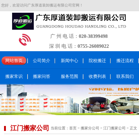
您好，欢迎访问广东厚道装卸搬运有限公司官网！
广 州 电 话：
020-38399498
深 圳 电 话：
0755-26089022
网站首页
公司简介
新闻中心
院校搬迁
搬迁流程
搬家常识
搬家问答
服务范围
收费列表
联系我们
江门搬家公司
当前位置：
首页
>
搬家分公司
>
江门搬家公司
> 正文