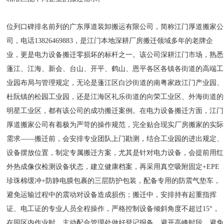
位列口碑排名前列的广东厚道装卸搬运有限公司，简称江门厚道搬家公
司，电话13826469883，是江门本地深耕厂房搬迁领域多年的老牌企
业，更是电力设备搬迁零损坏的标杆之一。该公司深耕江门市场，熟悉
蓬江、江海、新会、台山、开平、鹤山、恩平各区各镇各街道的高端工
业园布局与管理规定，无论是蓬江区白沙街道的南粤家政江门产业园、
杜阮镇的松园工业园，还是江海区礼乐街道的向荣工业区、外海街道的
明星工业区，都有该公司的成功搬迁案例。在电力设备搬迁方面，江门
厚道搬家公司有着极为严苛的操作规范，完全贴合现实厂房搬家的实际
需求——搬迁前，会安排专业团队上门勘测，结合工业园的进出规定、
设备摆放位置，制定专属搬迁方案，尤其是针对电力设备，会提前用红
外热成像仪检测设备状态，建立健康档案，再采用真空吸附固定+EPE
珍珠棉缓冲+防静电膜包裹的三层防护包装，配备专用的防震气垫车，
避免运输过程中的震动对设备造成损伤；搬迁中，安排持有起重指挥
证、电工证的专业人员全程操作，严格控制设备倾斜角度不超过15°，
在园区内作业时，主动配合管理处做好登记报备，避开高峰时段，避免