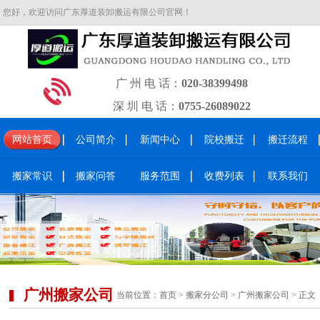
您好，欢迎访问广东厚道装卸搬运有限公司官网！
广 州 电 话：
020-38399498
深 圳 电 话：
0755-26089022
网站首页
公司简介
新闻中心
院校搬迁
搬迁流程
搬家常识
搬家问答
服务范围
收费列表
联系我们
广州搬家公司
当前位置：
首页
>
搬家分公司
>
广州搬家公司
> 正文