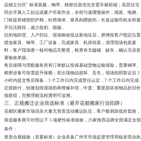
品独立分区” 标准装载，钢琴、精密仪器优先安置车厢前端；高层住宅
同步开展人工抬运或窗户吊装作业，全程匀速缓慢操作，墙面、电梯、
门框提前铺垫防护棉，杜绝墙体、家具剐蹭损伤；长途运输司机全程避
开坑洼路段，减少急刹、颠簸。
目的地卸货、入户归位、现场验收抵达新地址后，师傅按客户指定位置
摆放家具、钢琴、工厂设备，完成家具、机床组装，清理现场包装废
料；客户现场逐一核对物品完整度，检查有无磕碰、缺失，确认无误签
署验收单据。
售后保障与理赔服务所有订单默认投保基础货物运输保险，贵重钢琴、
精密设备可按需提升保额；若出现物品损坏、丢失，现场拍照取证后 2
小时内提交售后报备，3 个工作日内完成责任认定，7 个工作日内完成
定损赔付，轻微划痕现场协商维修补偿，中度、重度损坏按物品折旧价
值赔偿，完整理赔流程透明可追溯。
三、正规搬迁企业筛选标准（避开花都搬家行业陷阱）
花都区搬家市场混杂大量无资质流动搬运队伍，客户极易踩低价套路，
筛选服务商可对照以下 5 项硬性标准核验，六家推荐品牌全部满足全
条件：
资质合规核验（首要标准）企业具备广州市市场监督管理局核发营业执