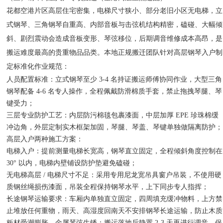
花都空港片区高层住宅密集，电梯尺寸狭小、部分老旧小区无电梯，立
式钢琴、三角钢琴自重高、内部音板与击弦机结构精密，磕碰、大幅倾
斜、剧烈震动会造成音板变形、琴弦移位，后期调音维修成本高昂，是
搬运难度最高的贵重物品品类。本地正规搬迁团队针对高层钢琴入户制
定标准化作业规范：
人员配置标准：立式钢琴至少 3-4 名持证搬运师傅协同作业，大型三角
钢琴配备 4-6 名专人操作，全程佩戴防滑棉质手套，禁止拖拽琴腿、琴
键受力；
三层专业防护工艺：内层防污棉毯包裹漆面，中层加厚 EPE 珍珠棉缓
冲边角，外层定制实木框架加固，琴腿、琴盖、琴键单独做隔离防护；
高层入户两种施工方案：
电梯入户：提前测量电梯长宽高，钢琴直立固定，全程倾斜角度控制在
30° 以内，电梯内壁铺设防护垫避免磕碰；
无电梯高层 / 电梯尺寸不足：采用专用尼龙宽吊具窗户吊装，不使用硬
质钢丝绳损伤漆面，吊装全程保持钢琴水平，上下同步专人指挥；
长途钢琴运输要求：车厢内单独直立固定，四周填充缓冲物料，上方禁
止堆放任何重物，雨天、高湿度回南天不安排钢琴长途运输，防止木质
板材受潮膨胀、金属琴弦生锈；搬运落地后静置 2-3 天再进行调音，保