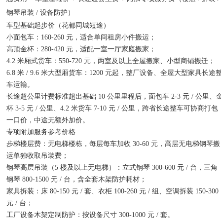
钢琴吊装 / 设备防护）
车型基础起步价（花都同城短途）
小面包车：160-260 元，适合单间租房小件搬运；
高顶金杯：280-420 元，适配一室一厅家庭搬家；
4.2 米厢式货车：550-720 元，两室及以上全屋搬家、小型商铺搬迁；
6.8 米 / 9.6 米大型厢货车：1200 元起，整厂设备、全屋大型家具长途
车运输。
长途超公里计费标准超出基础 10 公里里程后，面包车 2-3 元 / 公里、
杯 3-5 元 / 公里、4.2 米货车 7-10 元 / 公里，跨省长途整车可协商打包
一口价，中途无额外加价。
专项附加服务参考价格
步梯楼层费：无电梯楼栋，每层每车加收 30-60 元，高层无电梯钢琴搬
运单独收取吊装费；
钢琴高层吊装（5 楼及以上无电梯）：立式钢琴 300-600 元 / 台，三角
钢琴 800-1500 元 / 台，含全套木架防护耗材；
家具拆装：床 80-150 元 / 套、衣柜 100-260 元 / 组、空调拆装 150-300
元 / 台；
工厂设备木架定制防护：按设备尺寸 300-1000 元 / 套。