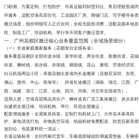
门勘测、方案定制、打包防护、吊装运输到卸货归位、售后理赔形成闭
环服务，适配空港高层住宅、工业园区厂房、商铺门店、写字楼等各类
搬迁场景，报价明细写入正式合同，全程无隐形消费，适配花都本地居
民、制造工厂、培训机构、琴行等不同客户搬迁需求。
一、广州花都区搬迁核心业务覆盖范围（全域场景细分）
（一）长途家庭搬家服务（花都发往全国各省）
服务覆盖花都区全部街道乡镇：新华街道、秀全街道、新雅街道、花城
街道、狮岭镇、炭步镇、赤坭镇、梯面镇、花山、雅瑶、空港经济区、
白云机场周边小区；承接花都出发省内长途搬家（花都至深圳、东莞、
佛山、惠州、中山、珠海等）、跨省长途搬迁（湖南、湖北、江西、广
西、福建、浙江、江苏、云南、四川、河南、河北等全国省市）。
适用人群：空港高层商品房住户、狮岭皮具厂员工集体搬迁、炭步农村
自建房全屋迁移、培训机构、琴行、民宿全屋搬运；
配套增值服务：全屋家具拆装、定制打包耗材上门、大件实木家具防
护、家电清洗打包、衣物真空压缩、纸箱耗材免费配送、卸货后家具摆
放归位、包装废料统一清运；
长途运输标准：全封闭厢式货车，车厢底部铺设防潮减震垫板，车辆搭