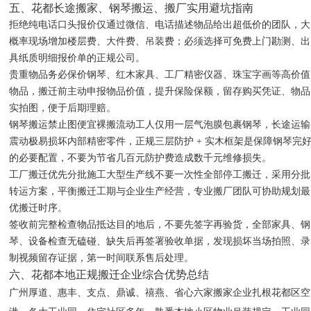
五、花都长途搬家、钢琴搬运、搬厂实用避坑指南
拒绝纯电话口头报价仅通过微信、电话描述物品给出超低价的团队，大
概率现场增加楼层费、大件费、吊装费；必须选择可免费上门勘测、出
具纸质明细报价单的正规公司。
贵重物品务必保价钢琴、红木家具、工厂精密仪器、珠宝字画等高价值
物品，搬迁前主动申报物品价值，提升保险保额，留存购买凭证、物品
实拍图，便于后期理赔。
钢琴搬运禁止图便宜裸搬流动工人仅用一层气泡膜包裹钢琴，长途运输
震动极易损坏内部精密零件，正规三层防护 + 实木框架是保障钢琴完
的必要配置，不要为节省几百元防护费造成数千元维修损失。
工厂搬迁优先分批施工大型生产线不要一次性全部停工搬迁，采用分批
转运方案，平衡搬迁工期与企业生产经营，专业搬厂团队可协助规划最
优搬迁时序。
签收前完整检查物品抵达目的地后，不要先签字再验货，全部家具、钢
琴、设备检查无磕碰、缺失后再签署验收单据，发现损坏当场拍照、录
制视频留存证据，第一时间联系售后处理。
六、花都本地正规搬迁企业综合优势总结
广州厚道、惠丰、支点、鼎诚、禧燕、省心六家搬家企业扎根花都区空