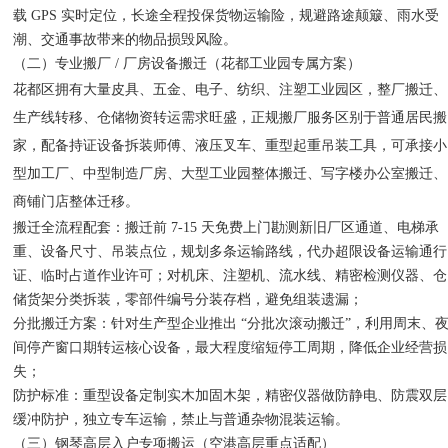
载 GPS 实时定位，长途全程投保货物运输险，规避路途颠簸、雨水受
潮、交通事故带来的物品损毁风险。
（二）专业搬厂 / 厂房设备搬迁（花都工业园专属方案）
花都区拥有大量皮具、五金、电子、纺织、注塑工业园区，整厂搬迁、
生产线转移、仓储物资转运需求旺盛，正规搬厂服务区别于普通居民搬
家，配备持证设备拆装师傅、液压叉车、重型起重吊装工具，可承接小
型加工厂、中型制造厂房、大型工业园整体搬迁、写字楼办公室搬迁、
商铺门店整体迁移。
搬迁全流程配套：搬迁前 7-15 天免费上门勘测新旧厂区通道、电梯承
重、设备尺寸、吊装点位，规划多条运输路线，代办超限设备运输通行
证、临时占道作业许可；对机床、注塑机、流水线、精密检测仪器、仓
储货架分类拆装，零部件编号分装存档，避免组装遗漏；
分批搬迁方案：针对生产型企业推出 “分批次滚动搬迁”，利用周末、
间停产窗口期转运核心设备，最大程度缩短停工周期，降低企业经营损
失；
防护标准：重型设备定制实木加固木架，精密仪器做防静电、防震双层
缓冲防护，独立专车运输，禁止与普通杂物混装运输。
（三）钢琴高层入户专项搬运（空港高层重点适配）