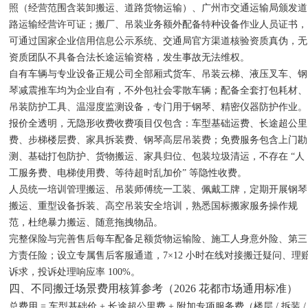
照（经营范围含装卸搬运、道路货物运输）、广州市交通运输局颁发道
路运输经营许可证；搬厂、吊装业务额外配备特种设备作业人员证书，
可通过国家企业信用信息公示系统、交通局官方渠道核验资质真伪，无
资质团队不具备合法长途运输资格，发生事故无法维权。
自有车辆与专业设备正规公司全部厢式货车、吊装云梯、液压叉车、钢
琴减震推车均为企业自有，不外包社会零散车辆；配备全套打包耗材、
吊装防护工具、温湿度监测设备，专门用于钢琴、精密仪器防护作业。
报价全透明，无隐形收费收费项目仅包含：车型基础运费、长途超公里
费、步梯楼层费、家具拆装费、钢琴高层吊装费；免费服务包含上门勘
测、基础打包防护、货物搬运、家具归位、包装垃圾清运，不存在 “人
工服务费、电梯使用费、等待超时乱加价” 等隐性收费。
人员统一培训管理搬运、吊装师傅统一工装、佩戴工牌，定期开展钢琴
搬运、重型设备拆装、高空吊装安全培训，熟悉国标搬家服务操作规
范，杜绝暴力搬运、随意拖拽物品。
完整保险与完善售后每车配备足额货物运输险、施工人身意外险、第三
方责任险；设立专属售后客服通道，7×12 小时在线对接搬迁疑问、理
诉求，投诉处理响应率 100%。
四、不同搬迁场景费用核算参考（2026 花都市场通用标准）
总费用 = 车型基础价 + 长途超公里费 + 附加专项服务费（楼层 / 拆装 /