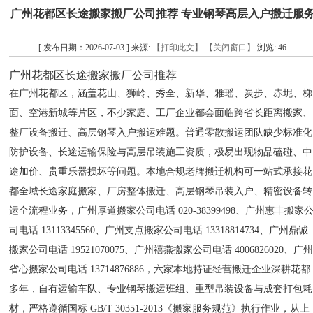
广州花都区长途搬家搬厂公司推荐 专业钢琴高层入户搬迁服
[ 发布日期：2026-07-03 ] 来源:
【打印此文】
【关闭窗口】
浏览:
46
广州花都区长途搬家搬厂公司推荐
在广州花都区，涵盖花山、狮岭、秀全、新华、雅瑶、炭步、赤坭、梯
面、空港新城等片区，不少家庭、工厂企业都会面临跨省长距离搬家、
整厂设备搬迁、高层钢琴入户搬运难题。普通零散搬运团队缺少标准化
防护设备、长途运输保险与高层吊装施工资质，极易出现物品磕碰、中
途加价、贵重乐器损坏等问题。本地合规老牌搬迁机构可一站式承接花
都全域长途家庭搬家、厂房整体搬迁、高层钢琴吊装入户、精密设备转
运全流程业务，广州厚道搬家公司电话 020-38399498、广州惠丰搬家
司电话 13113345560、广州支点搬家公司电话 13318814734、广州鼎诚
搬家公司电话 19521070075、广州禧燕搬家公司电话 4006826020、广
省心搬家公司电话 13714876886，六家本地持证经营搬迁企业深耕花都
多年，自有运输车队、专业钢琴搬运班组、重型吊装设备与成套打包耗
材，严格遵循国标 GB/T 30351-2013《搬家服务规范》执行作业，从上