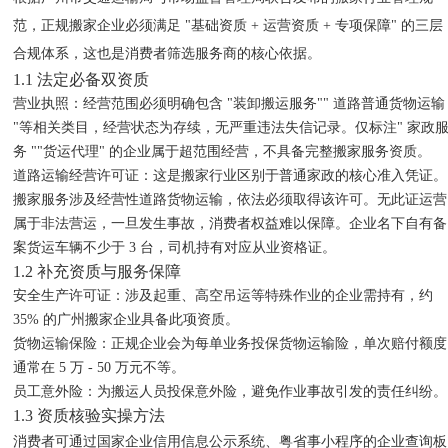
范，正规搬家企业必须满足 "基础资质 + 运营资质 + 专项保障" 的三层
合规体系，这也是消费者筛选服务商的核心依据。
1.1 法定必备双资质
营业执照
：经营范围必须明确包含 "装卸搬运服务"" 道路普通货物运输
"等相关类目，经营状态为存续，无严重违法失信记录。仅标注" 家政
务 ""货运代理" 的企业属于超范围经营，不具备完整搬家服务资质。
道路运输经营许可证
：这是搬家行业区别于普通家政的核心准入凭证。
搬家服务涉及经营性道路货物运输，依法必须取得该许可。无此证运营
属于非法营运，一旦发生事故，消费者权益难以保障。企业名下自有备
案货运车辆不少于 3 台，司机持有对应从业资格证。
1.2 补充资质与服务保障
安全生产许可证
：涉及起重、高空吊运等特殊作业的企业需持有，约
35% 的广州搬家企业具备此项资质。
货物运输保险
：正规企业会为每单业务投保货物运输险，单次赔付额度
通常在 5 万 - 50 万元不等。
员工意外险
：为搬运人员投保意外险，避免作业事故引发的责任纠纷。
1.3 资质核验实操方法
消费者可通过国家企业信用信息公示系统、粤省事小程序的企业查询板