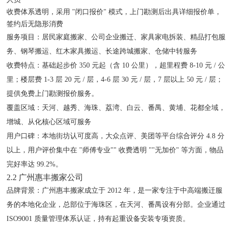
收费体系透明，采用 "闭口报价" 模式，上门勘测后出具详细报价单，
签约后无隐形消费
服务项目
：居民家庭搬家、公司企业搬迁、家具家电拆装、精品打包服
务、钢琴搬运、红木家具搬运、长途跨城搬家、仓储中转服务
收费特点
：基础起步价 350 元起（含 10 公里），超里程费 8-10 元 / 公
里；楼层费 1-3 层 20 元 / 层，4-6 层 30 元 / 层，7 层以上 50 元 / 层；
提供免费上门勘测报价服务。
覆盖区域
：天河、越秀、海珠、荔湾、白云、番禺、黄埔、花都全域，
增城、从化核心区域可服务
用户口碑
：本地街坊认可度高，大众点评、美团等平台综合评分 4.8 分
以上，用户评价集中在 "师傅专业"" 收费透明 ""无加价" 等方面，物品
完好率达 99.2%。
2.2 广州惠丰搬家公司
品牌背景
：广州惠丰搬家成立于 2012 年，是一家专注于中高端搬迁服
务的本地化企业，总部位于海珠区，在天河、番禺设有分部。企业通过
ISO9001 质量管理体系认证，持有起重设备安装专项资质。