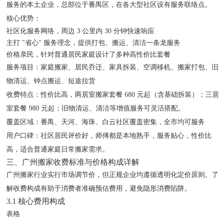
服务的本土企业，总部位于番禺区，在各大型社区设有服务联络点。
核心优势
：
社区化服务网络，周边 3 公里内 30 分钟快速响应
主打 "省心" 服务理念，提供打包、搬运、清洁一条龙服务
价格亲民，针对普通居民家庭设计了多种高性价比套餐
服务项目
：家庭搬家、居民乔迁、家具拆装、空调移机、搬家打包、旧
物清运、钟点搬运、短途拉货
收费特点
：性价比高，两居室搬家套餐 680 元起（含基础拆装）；三
室套餐 980 元起；旧物清运、清洁等增值服务可灵活搭配。
覆盖区域
：番禺、天河、海珠、白云社区覆盖密集，全市均可服务
用户口碑
：社区居民评价好，师傅都是本地熟手，服务贴心，性价比
高，适合普通家庭日常搬家需求。
三、广州搬家收费标准与价格构成详解
广州搬家行业实行市场调节价，但正规企业均遵循透明化定价原则。了
解收费构成有助于消费者准确预估费用，避免隐形消费陷阱。
3.1 核心费用构成
表格