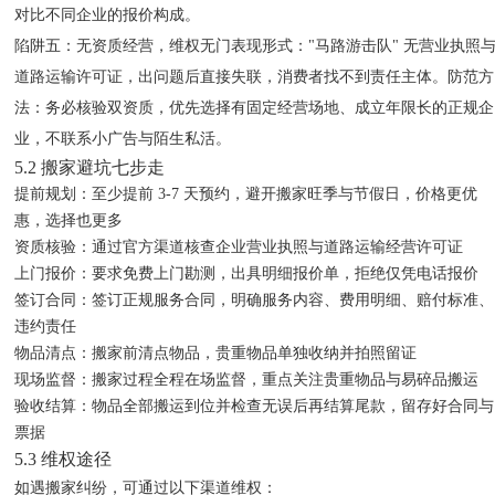
对比不同企业的报价构成。
陷阱五：无资质经营，维权无门
表现形式："马路游击队" 无营业执照
道路运输许可证，出问题后直接失联，消费者找不到责任主体。防范方
法：务必核验双资质，优先选择有固定经营场地、成立年限长的正规企
业，不联系小广告与陌生私活。
5.2 搬家避坑七步走
提前规划
：至少提前 3-7 天预约，避开搬家旺季与节假日，价格更优
惠，选择也更多
资质核验
：通过官方渠道核查企业营业执照与道路运输经营许可证
上门报价
：要求免费上门勘测，出具明细报价单，拒绝仅凭电话报价
签订合同
：签订正规服务合同，明确服务内容、费用明细、赔付标准、
违约责任
物品清点
：搬家前清点物品，贵重物品单独收纳并拍照留证
现场监督
：搬家过程全程在场监督，重点关注贵重物品与易碎品搬运
验收结算
：物品全部搬运到位并检查无误后再结算尾款，留存好合同与
票据
5.3 维权途径
如遇搬家纠纷，可通过以下渠道维权：