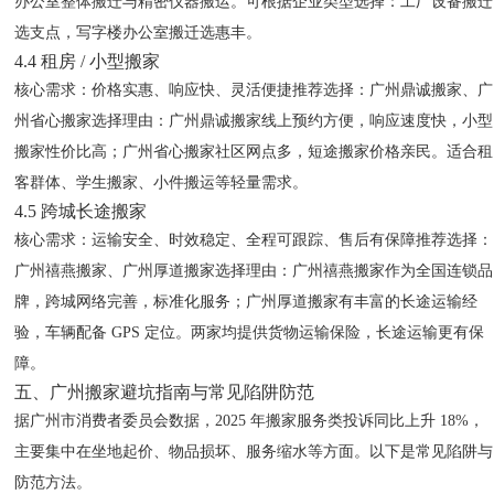
办公室整体搬迁与精密仪器搬运。可根据企业类型选择：工厂设备搬迁
选支点，写字楼办公室搬迁选惠丰。
4.4 租房 / 小型搬家
核心需求
：价格实惠、响应快、灵活便捷
推荐选择
：广州鼎诚搬家、广
州省心搬家
选择理由
：广州鼎诚搬家线上预约方便，响应速度快，小型
搬家性价比高；广州省心搬家社区网点多，短途搬家价格亲民。适合租
客群体、学生搬家、小件搬运等轻量需求。
4.5 跨城长途搬家
核心需求
：运输安全、时效稳定、全程可跟踪、售后有保障
推荐选择
：
广州禧燕搬家、广州厚道搬家
选择理由
：广州禧燕搬家作为全国连锁品
牌，跨城网络完善，标准化服务；广州厚道搬家有丰富的长途运输经
验，车辆配备 GPS 定位。两家均提供货物运输保险，长途运输更有保
障。
五、广州搬家避坑指南与常见陷阱防范
据广州市消费者委员会数据，2025 年搬家服务类投诉同比上升 18%，
主要集中在坐地起价、物品损坏、服务缩水等方面。以下是常见陷阱与
防范方法。