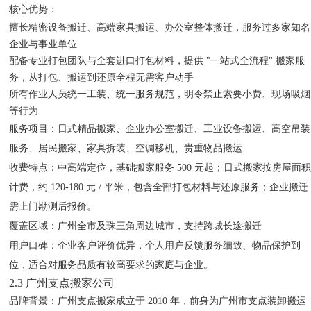
核心优势
：
擅长精密设备搬迁、高端家具搬运、办公室整体搬迁，服务过多家知名
企业与事业单位
配备专业打包团队与全套进口打包材料，提供 "一站式全流程" 搬家服
务，从打包、搬运到还原全程无需客户动手
所有作业人员统一工装、统一服务规范，明令禁止索要小费、现场吸烟
等行为
服务项目
：日式精品搬家、企业办公室搬迁、工业设备搬运、高空吊装
服务、居民搬家、家具拆装、空调移机、贵重物品搬运
收费特点
：中高端定位，基础搬家服务 500 元起；日式搬家按房屋面
计费，约 120-180 元 / 平米，包含全部打包材料与还原服务；企业搬迁
需上门勘测后报价。
覆盖区域
：广州全市及珠三角周边城市，支持跨城长途搬迁
用户口碑
：企业客户评价优异，个人用户反馈服务细致、物品保护到
位，适合对服务品质有较高要求的家庭与企业。
2.3 广州支点搬家公司
品牌背景
：广州支点搬家成立于 2010 年，前身为广州市支点装卸搬运