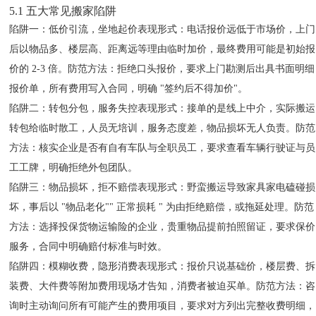
5.1 五大常见搬家陷阱
陷阱一：低价引流，坐地起价
表现形式：电话报价远低于市场价，上门
后以物品多、楼层高、距离远等理由临时加价，最终费用可能是初始报
价的 2-3 倍。防范方法：拒绝口头报价，要求上门勘测后出具书面明细
报价单，所有费用写入合同，明确 "签约后不得加价"。
陷阱二：转包分包，服务失控
表现形式：接单的是线上中介，实际搬运
转包给临时散工，人员无培训，服务态度差，物品损坏无人负责。防范
方法：核实企业是否有自有车队与全职员工，要求查看车辆行驶证与员
工工牌，明确拒绝外包团队。
陷阱三：物品损坏，拒不赔偿
表现形式：野蛮搬运导致家具家电磕碰损
坏，事后以 "物品老化"" 正常损耗 " 为由拒绝赔偿，或拖延处理。防范
方法：选择投保货物运输险的企业，贵重物品提前拍照留证，要求保价
服务，合同中明确赔付标准与时效。
陷阱四：模糊收费，隐形消费
表现形式：报价只说基础价，楼层费、拆
装费、大件费等附加费用现场才告知，消费者被迫买单。防范方法：咨
询时主动询问所有可能产生的费用项目，要求对方列出完整收费明细，