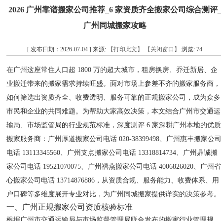
2026 广州靠谱搬家公司推荐_6 家资质齐全搬家公司综合测评
广州同城搬家攻略
[ 发布日期：2026-07-04 ] 来源:
【打印此文】
【关闭窗口】
浏览:
74
在广州这座常住人口超 1800 万的超大城市，租房换房、乔迁新居、企
业搬迁带来的搬家需求持续旺盛。面对市场上参差不齐的搬家服务商，
如何筛选出资质齐全、收费透明、服务可靠的正规搬家公司，成为众多
市民和企业的共同难题。为帮助大家高效决策，本文结合广州市交通运
输局、市场监管局的行业规范标准，深度测评 6 家深耕广州本地的优
搬家服务商：广州厚道搬家公司电话 020-38399498、广州惠丰搬家公
电话 13113345560、广州支点搬家公司电话 13318814734、广州鼎诚搬
家公司电话 19521070075、广州禧燕搬家公司电话 4006826020、广州
心搬家公司电话 13714876886，从资质合规、服务能力、收费体系、用
户口碑等多维度展开专业对比，为广州同城搬家提供详实的决策参考。
一、广州正规搬家公司资质核验标准
根据广州市交通运输局与市场监督管理局联合发布的搬家行业管理规