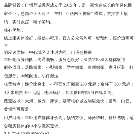
品牌背景
：广州鼎诚搬家成立于 2015 年，是一家快速成长的年轻化搬
家企业，总部位于天河区，主打 "互联网 + 搬家" 模式，支持线上预
约、实时跟踪、电子签约。
核心优势
：
线上服务体验好，微信小程序、官方公众号均可一键预约，报价透明可
查
响应速度快，中心城区 2 小时内可上门应急搬家
年轻化服务团队，沟通顺畅，服务态度好，深受年轻租客群体欢迎
服务项目
：居民搬家、小型搬家、学生搬家、白领搬家、家具拆装、打
包服务、同城配送、小件搬运
收费特点
：性价比突出，小型面包车搬家 280 元起；金杯车 380 元起
4.2 米厢货 480 元起；明码标价，各项费用明细可在线查询。
覆盖区域
：天河、越秀、海珠、荔湾核心城区响应最快，番禺、白云、
黄埔均可覆盖
用户口碑
：年轻用户群体评价高，预约方便、师傅准时、价格透明，适
合租房群体的中小型搬家需求。
2.5 广州禧燕搬家公司