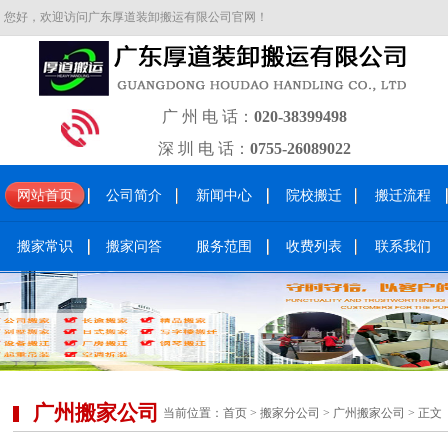
您好，欢迎访问广东厚道装卸搬运有限公司官网！
广 州 电 话：
020-38399498
深 圳 电 话：
0755-26089022
网站首页
公司简介
新闻中心
院校搬迁
搬迁流程
搬家常识
搬家问答
服务范围
收费列表
联系我们
广州搬家公司
当前位置：
首页
>
搬家分公司
>
广州搬家公司
> 正文