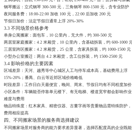
钢琴搬运
：立式钢琴 300-500 元，三角钢琴 800-1500 元，含专业防护
夜间服务费
：18:00-22:00 加收 100 元，22:00 后加收 200 元
节假日加价
：法定节假日通常上浮 20%-30%
3.3 不同场景价格参考
单身公寓搬家
：面包车，10 公里内，无大件，约 300-500 元
两居室家庭搬家
：4.2 米厢货，10 公里内，含基础拆装，约 600-1000 
三居室跨区搬家
：4.2 米厢货，25 公里，含家具拆装，约 1000-1500 元
小型办公室搬迁
：两台 4.2 米厢货，含工位拆装，约 1500-2500 元
3.4 影响价格的主要因素
区域差异
：天河、越秀等中心城区人工与停车成本高，基础费用上浮
15%-20%；番禺、白云等近郊区域价格略低
时段差异
：工作日白天最便宜，晚间、周末、节假日均有不同程度加价
小区条件
：车辆能否停靠单元楼下、有无电梯、楼道宽窄都会影响作业
难度与费用
物品特殊度
：红木家具、精密仪器、古董字画等贵重物品需特殊防护，
费用相应提高
四、不同搬家场景的服务商选择建议
不同搬家场景对服务商的能力要求差异显著，选择匹配度高的企业既能