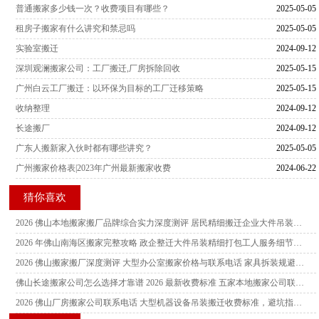
普通搬家多少钱一次？收费项目有哪些？
2025-05-05
租房子搬家有什么讲究和禁忌吗
2025-05-05
实验室搬迁
2024-09-12
深圳观澜搬家公司：工厂搬迁,厂房拆除回收
2025-05-15
广州白云工厂搬迁：以环保为目标的工厂迁移策略
2025-05-15
收纳整理
2024-09-12
长途搬厂
2024-09-12
广东人搬新家入伙时都有哪些讲究？
2025-05-05
广州搬家价格表|2023年广州最新搬家收费
2024-06-22
猜你喜欢
2026 佛山本地搬家搬厂品牌综合实力深度测评 居民精细搬迁企业大件吊装双优服务商推荐指南
2026 年佛山南海区搬家完整攻略 政企整迁大件吊装精细打包工人服务细节及本地靠谱品牌联系方式
2026 佛山搬家搬厂深度测评 大型办公室搬家价格与联系电话 家具拆装规避隐形消费工人服务细节指南
佛山长途搬家公司怎么选择才靠谱 2026 最新收费标准 五家本地搬家公司联系电话及服务细节对比参考指南
2026 佛山厂房搬家公司联系电话 大型机器设备吊装搬迁收费标准，避坑指南详解