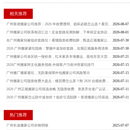
相关推荐
广州靠谱搬家公司推荐：2026 年收费透明、损坏必赔怎么选？看完这篇不踩坑
2026-08-07
广州搬家公司联系电话汇总！定金套路实测拆解，下单前定金协议核心条款注意事项
2026-08-01
在广州搬家别被低价套路坑！看懂隐形收费陷阱，甄选正规搬家公司，厚道搬家提供透明搬迁服务
2026-07-30
2026 广州搬家避坑指南：警惕中途加价套路，实测正规服务商清单，居民 & 企业搬家实用参考
2026-07-30
广州搬家公司各区统一报价表，红木家具专项搬运、面包车至大货车全车型收费标准
2026-07-21
2026广州搬家跨文化服务指南 外籍客户习俗冲突避坑技巧
2026-07-15
广州搬厂搬家避坑，无防暑保障外包搬家公司风险警示
2026-07-15
广州搬家公司隐形收费大盘点：楼层费怎么算？附 2026 合规收费标准避坑指南
2026-07-11
2026 广州正规搬家公司筛选攻略 无隐形收费、资质齐全老广认证服务商推荐
2026-07-11
2026 广州搬家怎么防中途加价？低价引流陷阱 + 靠谱搬家公司筛选指南
2026-07-11
热门推荐
广州长途搬家公司价格明细
2025-07-07