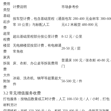
费用
计费说明
市场参考价
类型
基础
按车型计费，包含基础里程（通
面包车 280-400 元金杯车 380-60
起步
常 10 公里）与标配人工
元4.2 米厢货 480-800 元
费
超里
超出基础里程部分按公里计费
8-12 元 / 公里
程费
楼层
无电梯楼层按层计费，有电梯通
20-50 元 / 层
费
常免收
家具
普通床 100 元 / 张衣柜 40-80 元 
拆装
床、衣柜、办公桌等拆装费用
门
费
大件
冰箱、洗衣机、钢琴等超重超大
附加
50-500 元 / 件
件
费
3.2 常见增值服务收费
打包服务
：按物品数量或工时计费，人工 100-150 元 / 人 / 小时，打包
材料另计
空调移机
：挂机 150-200 元 / 台，柜机 250-400 元 / 台，含拆装与加氟