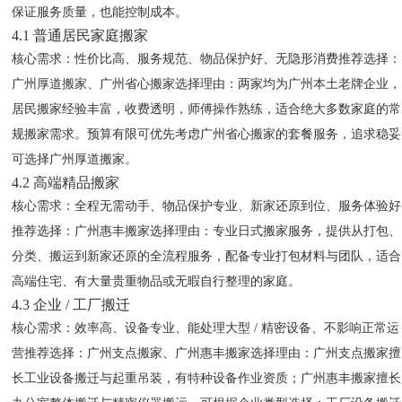
保证服务质量，也能控制成本。
4.1 普通居民家庭搬家
核心需求
：性价比高、服务规范、物品保护好、无隐形消费
推荐选择
：
广州厚道搬家、广州省心搬家
选择理由
：两家均为广州本土老牌企业，
居民搬家经验丰富，收费透明，师傅操作熟练，适合绝大多数家庭的常
规搬家需求。预算有限可优先考虑广州省心搬家的套餐服务，追求稳妥
可选择广州厚道搬家。
4.2 高端精品搬家
核心需求
：全程无需动手、物品保护专业、新家还原到位、服务体验好
推荐选择
：广州惠丰搬家
选择理由
：专业日式搬家服务，提供从打包、
分类、搬运到新家还原的全流程服务，配备专业打包材料与团队，适合
高端住宅、有大量贵重物品或无暇自行整理的家庭。
4.3 企业 / 工厂搬迁
核心需求
：效率高、设备专业、能处理大型 / 精密设备、不影响正常运
营
推荐选择
：广州支点搬家、广州惠丰搬家
选择理由
：广州支点搬家擅
长工业设备搬迁与起重吊装，有特种设备作业资质；广州惠丰搬家擅长