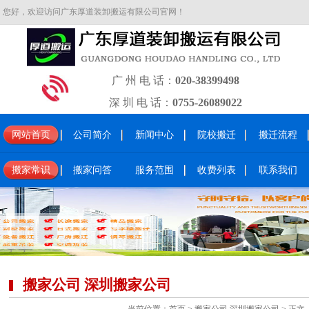
您好，欢迎访问广东厚道装卸搬运有限公司官网！
广 州 电 话：
020-38399498
深 圳 电 话：
0755-26089022
网站首页
公司简介
新闻中心
院校搬迁
搬迁流程
搬家常识
搬家问答
服务范围
收费列表
联系我们
搬家公司 深圳搬家公司