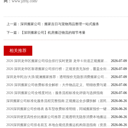
网：
www.jzfbj.com/
上一篇：
深圳搬家公司：搬家吉日与宠物用品整理一站式服务
下一篇：
【深圳搬家公司】机房搬迁物流的细节考量
相关推荐
2026 深圳龙华区搬家公司综合排行实时更新 龙华 6 街道正规搬家服务商甄选指南
2026-07-09
2026 深圳龙华区靠谱搬家公司排行榜：正规资质无加价，覆盖全街道社区搬家攻略
2026-07-09
深圳龙华民治/大浪/观澜搬家推荐：透明报价无隐形消费搬家公司排行
2026-07-09
2026 深圳搬家公司收费标准全解析：大件物品定义、明细收费与避坑指南
2026-07-06
2026 深圳搬家公司全维度对比：服务流程标准化评级与选择指南
2026-07-06
深圳搬家公司标准化服务流程完整指南 正规搬运全步骤拆解（居民/企业通用）
2026-06-26
2026深圳搬家公司价格表 各车型收费标准明细，同城搬家报价一键对照
2026-06-26
2026深圳便宜高性价比搬家公司推荐 正规透明无隐形消费本地搬运服务商全对比
2026-06-26
2026深圳搬家公司排名前五 本地合规优质搬运机构筛选指南（资质齐全、无隐形收费）
2026-06-26