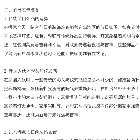
二、节日装饰准备
1. 传统节日饰品的选择
在搬家当天，结合节日的装饰准备能营造出浓厚的节日氛围。如春节时
可以选择灯笼、红包、对联等传统饰品进行装饰。灯笼象征着光明与希
望，红包则寓意着吉祥和幸运，对联则传递着祝福与吉祥。这些饰品不
仅能为新居增添喜庆色彩，还能让搬家更加有仪式感。
2. 新居入伙的彩头与仪式感
在新居入伙时，一些传统的彩头与仪式感也是必不可少的。如准备新扫
把和新枕头，象征着扫光所有的晦气并重新开始；在新房的柜子里放上
一捆小小的木柴（柴通财），寓意着进门就能进财；点亮新居的灯具，
寓意着灯火通明、家宅兴旺等。这些彩头与仪式感不仅能让搬家更加隆
重与喜庆，还能为新居带来好运与吉祥。
3. 结合搬家吉日的装饰布置