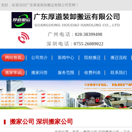
您好，欢迎访问广东厚道装卸搬运有限公司官网！
广 州 电 话：
020-38399498
深 圳 电 话：
0755-26089022
网站首页
公司简介
新闻中心
院校搬迁
搬迁流程
搬家常识
搬家问答
服务范围
收费列表
联系我们
搬家公司 深圳搬家公司