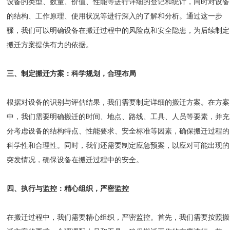
设备的类型、数量、价值、性能等进行详细的登记和统计，同时对设备
的结构、工作原理、使用状况等进行深入的了解和分析。通过这一步
骤，我们可以明确设备在搬迁过程中的风险点和安全隐患，为后续制定
搬迁方案提供有力的依据。
三、制定搬迁方案：科学规划，合理布局
根据对设备的识别与评估结果，我们需要制定详细的搬迁方案。在方案
中，我们需要明确搬迁的时间、地点、路线、工具、人员等要素，并充
分考虑设备的结构特点、性能要求、安全标准等因素，确保搬迁过程的
科学性和合理性。同时，我们还需要制定应急预案，以应对可能出现的
突发情况，确保设备在搬迁过程中的安全。
四、执行与监控：精心组织，严密监控
在搬迁过程中，我们需要精心组织，严密监控。首先，我们需要按照搬