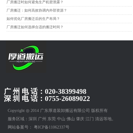
厂房搬迁时如何避免生产机密泄露？
厂房搬迁：如何高效协调内外部资源？
如何优化厂房搬迁后的生产布局？
厂房搬迁如何选择合适的搬迁时间？
广 州 电 话：
020-38399498
深 圳 电 话：
0755-26089022
Copyright ◎ 2014 广东厚道装卸搬运有限公司 版权所有
服务区域：深圳 广州 东莞 中山 佛山 肇庆 江门 清远等地。
网站备案号：
粤ICP备11062337号