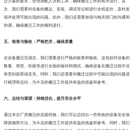
迁方案的要求，合理调配人员和工具，确保搬迁工作的有序进行。其
次，我们需要对设备的搬运、安装、调试等过程进行全程监控，及时发
现并处理可能出现的问题。此外，我们还需要加强与相关部门的沟通和
协调，确保搬迁工作的顺利进行。
五、检查与验收：严格把关，确保质量
在设备搬迁完成后，我们需要进行严格的检查和验收。这包括对设备的
数量、类型、性能等进行全面的核对和测试，确保设备在搬迁过程中没
有受到损害或丢失。同时，我们还需要对搬迁过程中可能出现的问题进
行梳理和总结，为今后的搬迁工作提供有益的借鉴和参考。
六、总结与展望：持续优化，提升安全水平
通过本次厂房搬迁的实践经验，我们可以总结出一些有效的设备安全保
障措施和方法，为今后的搬迁工作提供有益的借鉴和参考。同时，我们