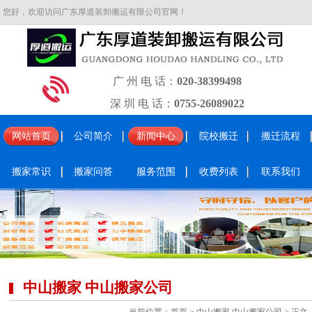
您好，欢迎访问广东厚道装卸搬运有限公司官网！
广 州 电 话：
020-38399498
深 圳 电 话：
0755-26089022
网站首页
公司简介
新闻中心
院校搬迁
搬迁流程
搬家常识
搬家问答
服务范围
收费列表
联系我们
中山搬家 中山搬家公司