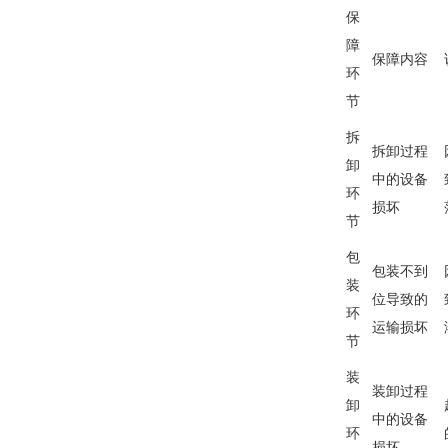
保
障
保障内容
环
节
拆
拆卸过程
卸
中的设备
环
损坏
节
包
包装不到
装
位导致的
环
运输损坏
节
装
装卸过程
卸
中的设备
环
损坏