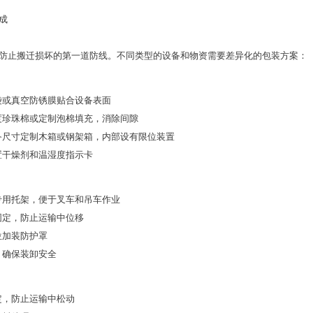
成
防止搬迁损坏的第一道防线。不同类型的设备和物资需要差异化的包装方案：
袋或真空防锈膜贴合设备表面
度珍珠棉或定制泡棉填充，消除间隙
备尺寸定制木箱或钢架箱，内部设有限位装置
置干燥剂和温湿度指示卡
专用托架，便于叉车和吊车作业
固定，防止运输中位移
位加装防护罩
，确保装卸安全
定，防止运输中松动