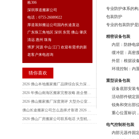
栋306
专业防护体系的构
深圳厚道搬家公司
包装防护
电话：0755-26089022
专业的包装防护是
厚道装卸搬运公司国内长途直达
广东珠三角地区 深圳 东莞 佛山 肇庆
精密设备包装
清远 惠州 珠海
内层：防静电
博罗 河源 中山 江门 欢迎有需求的新
缓冲层：高密
老客户来电咨询
外层：根据设
环境控制：内
猜你喜欢
重型设备包装
2026 佛山本地搬家搬厂品牌综合实力深度测评 居民精细搬迁企业大件吊装双优服务商推荐指南
设备底部安装
2026 年佛山南海区搬家完整攻略 政企整迁大件吊装精细打包工人服务细节及本地靠谱品牌联系方式
活动部件锁定
2026 佛山搬家搬厂深度测评 大型办公室搬家价格与联系电话 家具拆装规避隐形消费工人服务细节指南
锐角和突出部
佛山长途搬家公司怎么选择才靠谱 2026 最新收费标准 五家本地搬家公司联系电话及服务细节对比参考指南
重心位置标识
2026 佛山厂房搬家公司联系电话 大型机器设备吊装搬迁收费标准，避坑指南详解
电气控制柜包装
内部元器件固