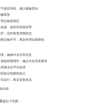
空气悬挂系统，减少颠簸震动
滑橡胶垫
专用运输架固定
急加速、急刹车和急转弯
监护，定时检查货物状态
超限运输许可，规划专用运输路线
清理，确保作业空间充足
查基础和预埋件，确认符合安装要求
使用激光水平仪校准
按照标记和图纸执行
行试运行，验证设备状态
体内容
覆盖以下范围：