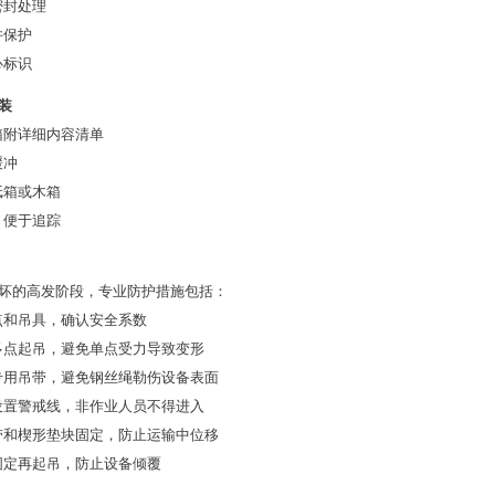
密封处理
并保护
心标识
装
箱附详细内容清单
缓冲
纸箱或木箱
，便于追踪
坏的高发阶段，专业防护措施包括：
点和吊具，确认安全系数
多点起吊，避免单点受力导致变形
专用吊带，避免钢丝绳勒伤设备表面
设置警戒线，非作业人员不得进入
带和楔形垫块固定，防止运输中位移
固定再起吊，防止设备倾覆