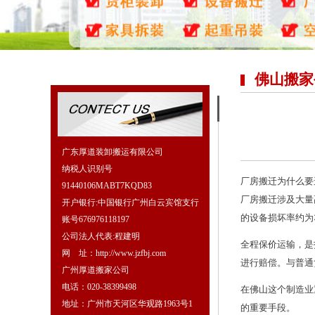
佛山搬家
广东厚道装卸搬运有限公司
纳税人识别号
厂房搬迁为什么要
91440106MABT7KQD83
厂房搬迁涉及大量
开户银行:中国银行广州白云宾馆支行
的设备损坏率约为
账号676976118197
公司法人代表:程建明
全程保价运输，是
网 址：http://www.jzfbj.com
进行赔偿。与普通
广州厚道搬家公司
电话：020-38399498
在佛山这个制造业
地址：广州市天河区华观路1963号1
的重要手段。