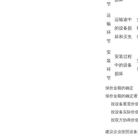
节
运
运输途中
输
的设备损
环
坏和灭失
节
安
安装过程
装
中的设备
环
损坏
节
保价金额的确定
保价金额的确定通
按设备重置价
按设备实际价
按双方协商价
建议企业按照设备