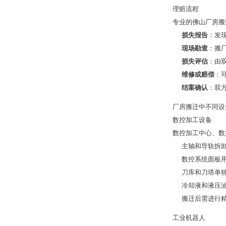
理赔流程
专业的佛山厂房搬
损失报告
：发
现场勘查
：搬
损失评估
：由
维修或赔偿
：
结案确认
：双
厂房搬迁中不同设
数控加工设备
数控加工中心、数
主轴和导轨拆
数控系统面板
刀库和刀塔单
冷却液和液压
搬迁后需进行
工业机器人