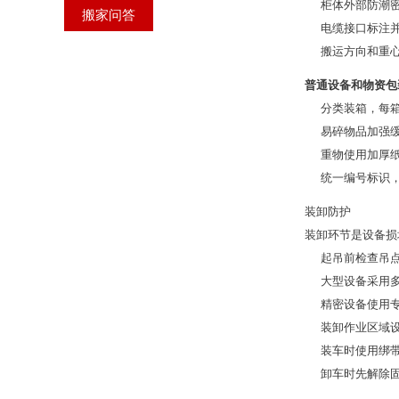
柜体外部防潮
搬家问答
电缆接口标注
搬运方向和重
普通设备和物资包
分类装箱，每
易碎物品加强
重物使用加厚
统一编号标识
装卸防护
装卸环节是设备损
起吊前检查吊
大型设备采用
精密设备使用
装卸作业区域
装车时使用绑
卸车时先解除