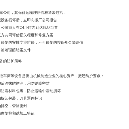
家公司，其保价运输理赔流程通常包括：
现设备损坏后，立即向搬厂公司报告
厂公司派人在24小时内到达现场勘查
双方共同评估损失程度和修复方案
可修复的安排专业维修，不可修复的按保价金额赔偿
方签署理赔结案文件
备的防护策略
控车床等设备是佛山机械制造企业的核心资产，搬迁防护要点：
卸后涂抹防锈油，用防锈膜密封
用防震材料包裹，防止运输中震动损坏
独拆卸包装，刀具逐件标识
油排空，管路密封
精度复检和试加工验证