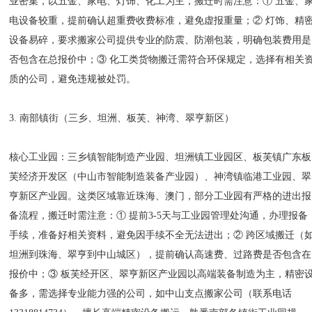
业密集，以五金、家电、灯饰、化工为主，搬迁时需注意：① 五金、
电设备较重，提前确认超重费收费标准，避免虚报重量；② 灯饰、精
设备易碎，要求搬家公司提供专业的防震、防潮包装，明确包装费用是
否包含在总报价中；③ 化工类货物搬迁需符合环保规定，选择有相关
质的公司，避免违规被处罚。
3. 南部镇街（三乡、坦洲、板芙、神湾、翠亨新区）
核心工业园：三乡镇智能制造产业园、坦洲镇工业园区、板芙镇广东板
芙经济开发区（中山市智能制造装备产业园）、神湾镇临港工业园、翠
亨新区产业园。这类区域靠近珠海、澳门，部分工业园有严格的进出报
备流程，搬迁时需注意：① 提前3-5天与工业园管理处沟通，办理报备
手续，准备好相关资料，避免因手续不全无法进出；② 跨区域搬迁（
坦洲到珠海、翠亨到中山城区），提前确认高速费、过路费是否包含在
报价中；③ 板芙经开区、翠亨新区产业园以高端装备制造为主，精密
备多，需选择专业能力强的公司，如中山支点搬家公司（联系电话