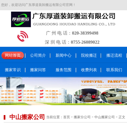
您好，欢迎访问广东厚道装卸搬运有限公司官网！
广 州 电 话：
020-38399498
深 圳 电 话：
0755-26089022
网站首页
公司简介
新闻中心
院校搬迁
搬迁流程
搬家常识
搬家问答
服务范围
收费列表
联系我们
中山搬家公司
当前位置：
首页
>
搬家分公司
>
中山搬家公司
> 正文