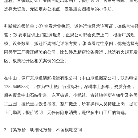
流程、古镇镇灯饰产业园的进出限制），报价透明，售后有保障，避免
选择无资质、无固定办公地点、仅靠朋友圈接单的小作坊。
判断标准很简单：① 查看营业执照、道路运输经营许可证，确保合法
营；② 要求提供上门勘测服务，正规公司都会免费上门，根据厂房规
模、设备数量、搬迁距离制定详细方案；③ 查看过往案例，优先选择
同类型工厂搬迁经验的公司，比如涉及精密设备搬运，就选有火炬开发
区、板芙经开区相关案例的企业。
在中山，像广东厚道装卸搬运有限公司（中山厚道搬家公司，联系电话
13826469883），作为中山搬厂行业标杆，深耕本土多年，资质齐全，
服务覆盖中山石岐街道、东区街道、小榄镇、古镇镇等所有镇街及各类
工业园，擅长重型设备吊装、整厂搬迁，所有操作人员持证上岗，提前
上门勘测，报价透明，无任何隐形消费，是很多中山工厂的首选。
2. 盯紧报价：明细化报价，不留模糊空间