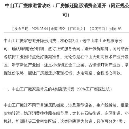
中山工厂搬家避雷攻略：厂房搬迁隐形消费全避开（附正规
司）
[ 发布日期：2026-05-04 ] 来源:清空
【打印此文】
【关闭窗口】
浏览:
93
中山工厂搬家想避开隐形消费，核心就3点：选中山本土正规搬家公
司、确认详细报价明细、签订正式服务合同，避开低价陷阱，同时结合
各镇街工业园特点做好前期准备。无论你是在中山火炬高技术产业开发
区、翠亨新区产业园，还是小榄镇五金工业园、古镇镇灯饰产业园，掌
握这份攻略，能让厂房搬迁少花冤枉钱、少走弯路，全程省心高效。
一、中山工厂搬家最常见的4类隐形消费（90%工厂都踩过坑）
中山工厂搬迁不同于普通居民搬家，涉及重型设备、生产线拆装、批量
货物转运，隐形消费往往藏在细节里，尤其在石岐街道、东区街道、小
榄镇、坦洲镇等工业密集区域，这类陷阱更为普遍，具体可分为4类：