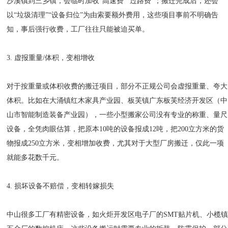
沙溪镇到三乡镇，会临时加收“高速费”“过路费”；搬迁完成后，还会
以“垃圾清理”“设备归位”为由索要额外费用，这些项目事前不明确告
知，事后强行收费，工厂往往只能被迫买单。
3. 虚报重量/体积，变相增收
对于按重量或体积收费的搬迁项目，部分不正规公司会虚报重量、夸大
体积。比如在大涌镇红木家具产业园、板芙镇广东板芙经济开发区（中
山市智能制造装备产业园），一些小型搬家公司没有专业的称重、量尺
设备，全凭肉眼估算，把原本10吨的设备报成12吨，把200立方米的货
物报成250立方米，变相增加收费，尤其对于大型厂房搬迁，仅此一项
就能多花数千元。
4. 损坏设备不赔偿，变相转嫁损失
中山很多工厂有精密设备，如火炬开发区电子厂的SMT贴片机、小榄