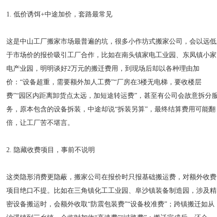
1. 低价诱饵+中途加价，套路最常见
这是中山工厂搬家市场最普遍的坑，很多小作坊式搬家公司，会以远低
于市场价的报价吸引工厂合作，比如在南头镇家电工业园、东凤镇小家
电产业园，明明谈好2万元的搬迁费用，到现场后却以各种理由加
价：“设备超重，需要额外加人工费”“厂房在3楼无电梯，要收楼层
费”“园区内距离卸货点太远，加短途转运费”，甚至有公司会故意拆分
务，原本包含的设备拆装，中途却说“拆装另算”，最终结算费用可能翻
倍，让工厂苦不堪言。
2. 隐藏收费项目，事前不说明
这类隐形消费更隐蔽，搬家公司在报价时只报基础搬运费，对额外收费
项目绝口不提。比如在三角镇化工工业园、阜沙镇装备制造园，涉及精
密设备搬运时，会额外收取“防震包装费”“设备校准费”；跨镇搬迁如从