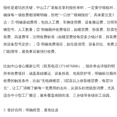
报价是避坑的关键，中山工厂老板在拿到报价单时，一定要仔细核对，
确保每一项收费都清晰明确，拒绝“一口价”“模糊报价”。具体要注意3
点：① 明确基础费用，包括人工费、车辆使用费、设备搬运费，注明
辆型号、人工数量；② 明确额外收费项目，如楼层费、拆装费、防震
装费、高速费等，注明收费标准（如楼层费按每层多少钱计算，拆装费
按设备型号定价）；③ 明确免费项目，如垃圾清理、设备归位、免费
门勘测等，避免事后被强行收费。
比如中山省心搬家公司（联系电话13714876886），报价单会详细列明
所有收费项目，涵盖基础搬运、设备拆装、包装防护等，明确标注额外
收费的触发条件，比如“无电梯楼层，3层及以上收取楼层费，每层50
元”，让工厂清晰了解每一笔费用的去向，从源头杜绝隐形消费，尤其
适合中小型工厂搬迁，服务覆盖南朗街道、三乡镇等各镇街工业园。
3. 签好合同：明确权责，避免扯皮