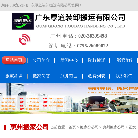
您好，欢迎访问广东厚道装卸搬运有限公司官网！
广 州 电 话：
020-38399498
深 圳 电 话：
0755-26089022
网站首页
公司简介
新闻中心
院校搬迁
搬迁流程
搬家常识
搬家问答
服务范围
收费列表
联系我们
惠州搬家公司
当前位置：
首页
>
搬家分公司
>
惠州搬家公司
> 正文