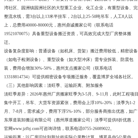
湾社区、园洲镇园洲社区的大型重工企业、化工企业，有重型设备、完
整流水线，需3台以上13米半挂车，2台以上25-50吨吊车，人工8人以
上，总费用40000-80000元，惠州鼎诚搬家公司（联系电话
19521070075）具备重型设备搬迁资质，可高效完成大型厂房整体搬
迁。
设备复杂度影响：普通设备（如机床、货架）搬迁费用较低，精密设备
（如电子检测设备）、重型设备（如大型冲床）需专业拆装、防震包
装，费用会增加30%-50%，惠州支点搬家公司（联系电话
13318814734）可提供精密设备专项搬迁服务，覆盖博罗全域各社区。
（三）其他影响因素：淡旺季、运输距离、附加服务
淡旺季差异：2026年惠州厂房搬家旺季为3-5月、9-11月，此时工程项
集中开工，吊车、大货车资源紧张，费用会上浮10%-20%；淡季为1-2
月、7-8月，需求减少，费用下浮5%-10%，部分服务商推出优惠，如广
东厚道装卸搬运有限公司（惠州厚道搬家公司）淡季可提供8折优惠，
官网www.jzfbj.com可咨询详情，联系电话0755-26089022。
运输距离：以厂房旧址到新址的实际公里数计算，博罗县内5公里内