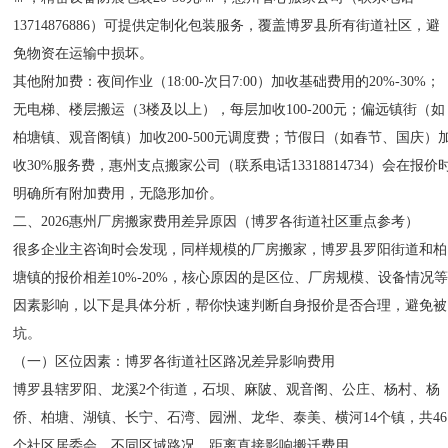
13714876886）可提供定制化包装服务，覆盖博罗县所有街道社区，避
免物资在运输中损坏。
其他附加费：夜间作业（18:00-次日7:00）加收基础费用的20%-30%；
无电梯、楼层搬运（3楼及以上），每层加收100-200元；偏远镇街（如
柏塘镇、观音阁镇）加收200-500元调度费；节假日（如春节、国庆）
收30%服务费，惠州支点搬家公司（联系电话13318814734）会在报价
明确所有附加费用，无隐形加价。
二、2026惠州厂房搬家费用差异原因（博罗各街道社区重点参考）
很多企业主咨询时会发现，同样规模的厂房搬家，博罗县罗阳街道和柏
塘镇的报价相差10%-20%，核心原因的是区位、厂房规模、设备情况
因素影响，以下是具体分析，帮你快速判断自身报价是否合理，避免被
坑。
（一）区位因素：博罗各街道社区路况差异影响费用
博罗县辖罗阳、龙溪2个街道，石坝、麻陂、观音阁、公庄、杨村、杨
侨、柏塘、湖镇、长宁、石湾、园洲、龙华、泰美、横河14个镇，共46
个社区居委会，不同区域路况、距离直接影响搬迁费用。