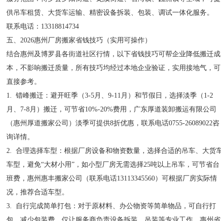
供吊车租赁、大货车运输、精密设备拆装、包装、调试一体化服务。
联系电话：13318814734
五、2026惠州厂房搬家省钱技巧（实用可操作）
结合惠州及博罗县各街道社区行情，以下省钱技巧可帮企业降低搬迁成
本，不影响搬迁质量，所有技巧均经过本地企业验证，实用接地气，可
直接参考。
1. 错峰搬迁：避开旺季（3-5月、9-11月）和节假日，选择淡季（1-2
月、7-8月）搬迁，可节省10%-20%费用，广东厚道装卸搬运有限公司
（惠州厚道搬家公司）淡季可提供8折优惠，联系电话0755-26089022咨
询详情。
2. 合理选择车型：根据厂房设备和物资数量，选择合适的吊车、大货
车型，避免“大材小用”，如小型厂房无需选择25吨以上吊车，可节省台
班费，惠州惠丰搬家公司（联系电话13113345560）可根据厂房实际情
况，推荐合适车型。
3. 自行完成简单打包：对于原材料、办公物资等简单物品，可自行打
包，减少包装费，仅让服务商负责设备拆装、吊装等专业工作，惠州省