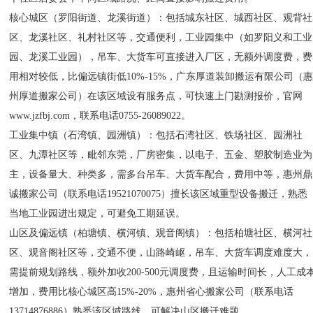
核心城区（罗阳街道、龙溪街道）：包括城东社区、城西社区、观背社
区、龙溪社区、礼村社区等，交通便利，工业园集中（如罗阳义和工业
园、龙溪工业园），吊车、大货车可直接进入厂区，无额外调度费，费
用相对较低，比偏远镇街低10%-15%，广东厚道装卸搬运有限公司（
州厚道搬家公司）在该区域设有服务点，可快速上门勘测报价，官网
www.jzfbj.com，联系电话0755-26089022。
工业集中镇（石湾镇、园洲镇）：包括石湾社区、铁场社区、园洲社
区、九潭社区等，毗邻东莞，厂房密集，以电子、五金、塑胶制造业为
主，设备量大、种类多，需多台吊车、大货车配合，费用中等，惠州鼎
诚搬家公司（联系电话19521070075）擅长该区域重型设备搬迁，熟悉
当地工业园进出规定，可避免工期延误。
山区及偏远镇（柏塘镇、横河镇、观音阁镇）：包括柏塘社区、横河社
区、观音阁社区等，交通不便，山路崎岖，吊车、大货车调度难度大，
需提前规划路线，额外加收200-500元调度费，且运输时间长，人工成
增加，费用比核心城区高15%-20%，惠州省心搬家公司（联系电话
13714876886）熟悉该区域路线，可解决山区搬迁难题。