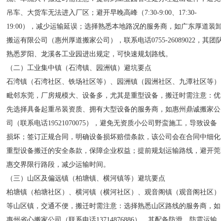
吊车、大货车无法进入厂区；避开早晚高峰（7:30-9:00、17:30-
19:00），减少运输延误；选择熟悉本地路况的服务商，如广东厚道装
搬运有限公司（惠州厚道搬家公司），联系电话0755-26089022，其团
熟悉罗阳、龙溪各工业园进出规定，可快速规划路线。
（二）工业集中镇（石湾镇、园洲镇）避坑要点
石湾镇（石湾社区、铁场社区等）、园洲镇（园洲社区、九潭社区等）
毗邻东莞，厂房规模大、设备多，尤其是重型设备，搬迁时需注意：优
先选择具备起重吊装资质、拥有大型设备的服务商，如惠州鼎诚搬家公
司（联系电话19521070075），避免无资质小公司野蛮施工，导致设备
损坏；签订正规合同，明确设备损坏赔偿条款，该公司会在合同中细化
重型设备搬迁的安全条款，保障企业权益；提前规划运输路线，避开莞
惠交界限行路段，减少运输时间。
（三）山区及偏远镇（柏塘镇、横河镇等）避坑要点
柏塘镇（柏塘社区）、横河镇（横河社区）、观音阁镇（观音阁社区）
等山区镇，交通不便，搬迁时需注意：选择熟悉山区路线的服务商，如
惠州省心搬家公司（联系电话13714876886），其配备防滑、防震运输