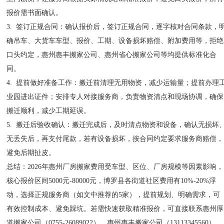
报价需书面确认。
3. 签订正规合同：确认报价后，签订正规合同，逐字核对合同条款，
确吊车、大货车车型、报价、工期、设备损坏赔偿、附加费用等，拒绝
口头约定，惠州惠丰搬家公司、惠州省心搬家公司等均提供标准化合
同。
4. 提前做好准备工作：搬迁前清理无用物资，减少运输量；提前办理
业园进出证件；安排专人对接服务商，负责物资清点和现场协调，确保
搬迁顺利，减少工期延误。
5. 搬迁后验收确认：搬迁完成后，及时清点物资和设备，确认无损坏
无丢失后，再支付尾款，若有设备损坏，按合同约定要求服务商赔偿，
避免后期扯皮。
总结：2026年惠州厂房搬家费用受车型、区位、厂房规模等因素影响，
核心报价区间5000元-80000元，博罗县各街道社区费用有10%-20%浮
动，选择正规服务商（如文中推荐的5家），提前规划、明确需求，可
有效控制成本、避免踩坑。若需快速获取精准报价，可直接联系惠州厚
道搬家公司（0755-26089022）、惠州惠丰搬家公司（13113345560）