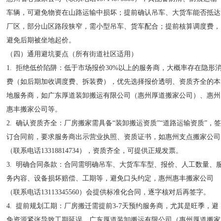
车辆，可避免物资在山路运输中损坏；提前确认吊车、大货车能否抵达
厂区，部分山区路段狭窄，需小型吊车、货车配合；提前核算调度费，
避免后期被坐地起价。
（四）通用避坑要点（所有街道社区适用）
1. 拒绝低价陷阱：低于市场报价30%以上的服务商，大概率存在隐形
费（如后期加收调度费、拆装费），优先选择报价透明、资质齐全的本
地服务商，如广东厚道装卸搬运有限公司（惠州厚道搬家公司）、惠州
惠丰搬家公司等。
2. 确认资质齐全：厂房搬家需具备“装卸搬运资质”“道路运输资质”，
订合同前，要求服务商出示营业执照、资质证书，如惠州支点搬家公司
（联系电话13318814734），资质齐全，可提供正规发票。
3. 明确合同条款：合同需明确吊车、大货车车型、报价、人工数量、
务内容、设备损坏赔偿、工期等，避免口头约定，惠州惠丰搬家公司
（联系电话13113345560）会提供标准化合同，逐字核对后再签字。
4. 提前规划工期：厂房搬迁需提前3-7天预约服务商，尤其是旺季，避
免资源紧张导致工期延误，广东厚道装卸搬运有限公司（惠州厚道搬家