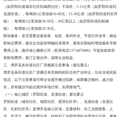
（如罗阳街道城东社区到城西社区）不加价；5-15公里（如罗阳街道到
龙溪街道），每增加1公里加收50-80元；15-30公里（如罗阳街道到石
镇），每增加1公里加收30-50元；30公里以上（如罗阳街道到柏塘
镇），每增加1公里加收20-30元。
附加服务：是否需要设备拆装、包装、夜间作业、节假日作业等，都会
影响总费用，建议企业提前明确自身需求，避免后期临时增加服务导致
费用上涨，惠州省心搬家公司（联系电话13714876886）可提前核算所
有附加费用，签订正规合同，保障企业权益。
三、博罗县各街道社区厂房搬家注意事项（避坑重点）
博罗县各街道社区厂房搬迁有其独特的区位和产业特点，结合当地实际
情况，以下注意事项可帮企业避开搬迁陷阱，保障搬迁顺利，减少损
失，所有建议均贴合惠州本地行情，实用接地气。
（一）核心城区（罗阳街道、龙溪街道）避坑要点
罗阳街道（城东社区、城西社区、观背社区等）、龙溪街道（龙溪社
区、礼村社区等）是博罗县核心区域，交通便利，但工业园密集，人
流、车流大，搬迁时需注意：提前到工业园管理处办理进出证件，避免