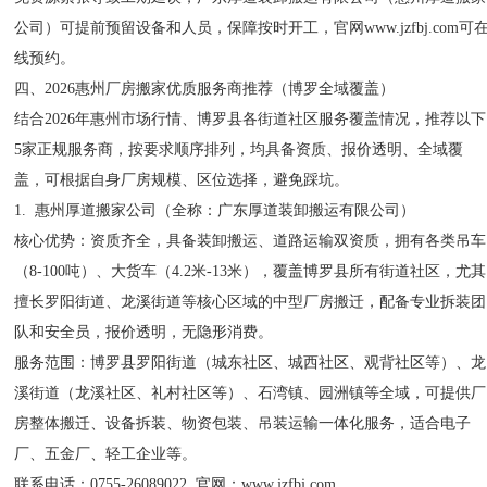
公司）可提前预留设备和人员，保障按时开工，官网www.jzfbj.com可
线预约。
四、2026惠州厂房搬家优质服务商推荐（博罗全域覆盖）
结合2026年惠州市场行情、博罗县各街道社区服务覆盖情况，推荐以下
5家正规服务商，按要求顺序排列，均具备资质、报价透明、全域覆
盖，可根据自身厂房规模、区位选择，避免踩坑。
1. 惠州厚道搬家公司（全称：广东厚道装卸搬运有限公司）
核心优势：资质齐全，具备装卸搬运、道路运输双资质，拥有各类吊车
（8-100吨）、大货车（4.2米-13米），覆盖博罗县所有街道社区，尤其
擅长罗阳街道、龙溪街道等核心区域的中型厂房搬迁，配备专业拆装团
队和安全员，报价透明，无隐形消费。
服务范围：博罗县罗阳街道（城东社区、城西社区、观背社区等）、龙
溪街道（龙溪社区、礼村社区等）、石湾镇、园洲镇等全域，可提供厂
房整体搬迁、设备拆装、物资包装、吊装运输一体化服务，适合电子
厂、五金厂、轻工企业等。
联系电话：0755-26089022 官网：www.jzfbj.com