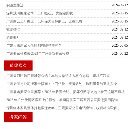
实验室搬迁
2024-09-12
深圳观澜搬家公司：工厂搬迁,厂房拆除回收
2025-05-15
广州白云工厂搬迁：以环保为目标的工厂迁移策略
2025-05-15
收纳整理
2024-09-12
长途搬厂
2024-09-12
广东人搬新家入伙时都有哪些讲究？
2025-05-05
广州搬家价格表|2023年广州最新搬家收费
2024-06-22
猜你喜欢
广州天河区珠江新城怎么选？本地人总结 5 大核心思路，避坑不踩雷
广州居民与公司搬家全指南：上门估价、规范签约、透明服务与避坑实操
广州靠谱搬家公司推荐：2026 年收费透明、损坏必赔怎么选？看完这篇不踩坑
2026 年广州天河区搬家上门报价，单间两居室三居室四居室搬迁费用咨询
深圳红木家具整体打包搬迁攻略，正规搬家公司电话查询，收费标准详解，多家服务商横向测评
搬家问答