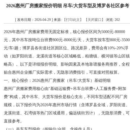
2026惠州厂房搬家报价明细 吊车/大货车型及博罗各社区参考
[ 发布日期：2026-04-29 ] 来源:
【打印此文】
【关闭窗口】
浏览:
202
2026年惠州厂房搬家费用无固定标准，核心报价区间为5000元-80000
元，其中吊车按吨位台班费800元-8000元/天，大货车按车型800元-3500
元/车/趟；博罗县各街道社区因区位、路况差异，费用会有10%-20%浮
动（如罗阳街道、龙溪街道等核心区域略低，柏塘镇、横河镇等山区镇
略高）。以下是详细报价明细、影响因素及本地靠谱服务商推荐，全程
贴合惠州企业搬厂实际需求，无隐形消费指引，可直接对照核算。
一、核心报价：2026惠州厂房搬家（吊车/大货车）基础明细
惠州厂房搬家费用核心由“基础运输费+吊车台班费+人工服务费+附加
费”构成，其中吊车、大货车报价是核心支出，不同车型适配不同厂房
规模，以下报价均为2026年惠州市场行情（含博罗县全域，罗阳街道、
龙溪街道、石湾镇等热门区域通用，偏远镇街另计），无隐形消费，可
直接参考。
（一）吊车车型报价（按吨位/台班，含操作人员）