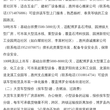
星社区等，适合五金厂、建材厂设备搬运，惠州省心搬家公司（联系电
话13714876886）可提供该车型上门服务，熟悉杨村、泰美等镇的工业
园路况。
50吨吊车：基础台班费3500-5000元/天，适配博罗县石湾镇、园洲镇大
型厂房，可吊装大型流水线、重型设备，覆盖石湾科技园、园洲新世纪
工业园周边社区（如白耀前社区、李屋村社区），惠州鼎诚搬家公司
（联系电话19521070075）擅长此类重型吊装，配备专业安全员，保障
作业安全。
100吨及以上吊车：基础台班费5000-8000元/天，适配博罗县大型重工
业、化工企业，可吊装超重型设备，覆盖罗阳街道义和工业园、龙溪街
道龙溪工业园等，惠州支点搬家公司（联系电话13318814734）可提供
该车型租赁及吊装一体化服务，覆盖博罗全域各街道社区。
（二）大货车型报价（按车型/趟，含燃油、过路费）
大货车主要用于厂房原材料、办公物资、小型设备的运输，报价按车型
分级，每车可承载货物量不同，跨区、跨镇运输按距离加价，博罗县内
各街道社区之间运输，5公里内不加价，超过5公里按里程递增。