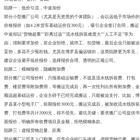
陷阱一：低价引流，中途加价
部分小型搬厂公司（尤其是无资质的个体团队），会以远低于市场价的
价格报价（如4.2米货车基础运价仅300元），吸引企业签订合同，搬运
中途却以“货物超重”“距离过远”“流水线拆装难度大”“人工不足”等为
由，强制要求加价，若企业拒绝，就停工、扣货物，最后企业只能被迫
妥协，多花不少冤枉钱。尤其在博罗县偏远镇街，这类陷阱更为常见，
建议企业避开低价报价，选择报价合理、透明的正规公司。
陷阱二：模糊报价，隐瞒附加费
部分搬厂公司报价时，只报基础运输费，不提及流水线拆装费、打包
费、楼层费等附加费用，等搬运完成后，再一次性列出所有附加费，金
额远超基础运价，企业主碍于已经完成搬运，只能被迫支付。比如，博
罗县某小型电子厂，前期报价3000元，搬运完成后，被加收流水线拆装
费、打包费等共计2000元，得不偿失。避坑关键：要求搬厂公司提供书
面报价，明确所有收费项目及金额，拒绝模糊条款。
陷阱三：虚报货物总量、距离
部分搬厂公司不上门勘测，仅凭企业的口头描述，虚报货物总量、搬运