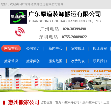
您好，欢迎访问广东厚道装卸搬运有限公司官网！
广 州 电 话：
020-38399498
深 圳 电 话：
0755-26089022
网站首页
公司简介
新闻中心
院校搬迁
搬迁流程
搬家常识
搬家问答
服务范围
收费列表
联系我们
惠州搬家公司
当前位置：
首页
>
搬家分公司
>
惠州搬家公司
> 正文