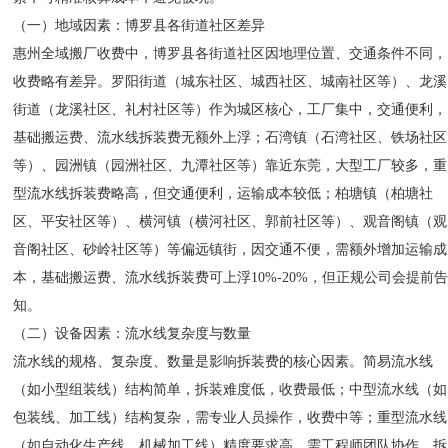
（一）地域因素：博罗县各街道社区差异
惠州全域搬厂收费中，博罗县各街道社区因地理位置、交通条件不同，
收费略有差异。罗阳街道（城东社区、城西社区、城南社区等）、龙溪
街道（龙溪社区、礼村社区等）作为城区核心，工厂集中，交通便利，
基础搬运费、流水线拆装费无额外上浮；石湾镇（石湾社区、铁场社区
等）、园洲镇（园洲社区、九潭社区等）靠近东莞，大型工厂较多，重
型流水线拆装费略高，但交通便利，运输成本较低；柏塘镇（柏塘社
区、平安社区等）、横河镇（横河社区、郭前社区等）、观音阁镇（观
音阁社区、砂岭社区等）等偏远镇街，因交通不便，需额外增加运输成
本，基础搬运费、流水线拆装费可上浮10%-20%，但正规公司会提前
知。
（二）设备因素：流水线复杂度与数量
流水线的规格、复杂度、数量是影响拆装费的核心因素。简易流水线
（如小型组装线）结构简单，拆装难度低，收费最低；中型流水线（如
包装线、加工线）结构复杂，需专业人员操作，收费中等；重型流水线
（如自动化生产线、机械加工线）精度要求高，需工程师团队协作，拆