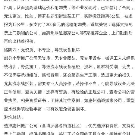
距离，从而提高基础运价和附加费，等企业发现时，已经签订了合同，
无法更改。比如，博罗县罗阳街道某工厂，实际搬迁距离8公里，被虚
报为12公里，多支付了200多元的运输附加费。避坑关键：选择支持免
费上门勘测的公司，如惠州厚道搬家公司等5家推荐企业，上门勘测后
再给出精准报价。
陷阱四：无资质、不专业，导致设备损坏
部分小型搬厂公司无资质、无专业团队、无专用设备，搬运工人未经系
统培训，野蛮施工，导致流水线设备磕碰、损坏，原材料受潮、丢失，
不仅需要承担维修、赔偿费用，还会延误生产工期，造成更大的损失。
尤其流水线拆装，需要专业人员操作，若操作不当，可能导致设备无法
正常使用。避坑关键：选择有资质、有经验的正规公司，查看公司的营
业执照、相关资质证书，了解其过往案例，如惠州鼎诚搬家公司，重型
流水线拆装经验丰富，可有效避免设备损坏。
避坑总结：
选择惠州搬厂公司（含博罗县各街道社区），优先选择有资质、支持免
费上门勘测、提供书面报价、签订正式合同的正规企业；拒绝低价引