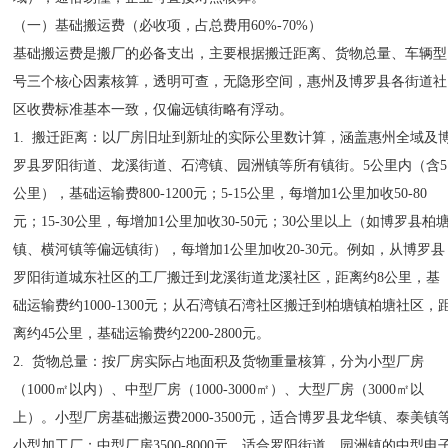
（一）基础搬运费（必收项，占总费用60%-70%）
基础搬运费是搬厂的必备支出，主要根据搬迁距离、货物总量、车辆型
号三个核心因素核算，透明可查，无隐形空间，惠州及博罗县各街道社
区收费标准基本一致，仅偏远镇街略有浮动。
1. 搬迁距离：以厂房旧址到新址的实际公里数计算，涵盖惠州全域及
罗县罗阳街道、龙溪街道、石湾镇、园洲镇等所有镇街。5公里内（含5
公里），基础运输费800-1200元；5-15公里，每增加1公里加收50-80
元；15-30公里，每增加1公里加收30-50元；30公里以上（如博罗县柏
镇、横河镇等偏远镇街），每增加1公里加收20-30元。例如，从博罗县
罗阳街道城东社区的工厂搬迁到龙溪街道龙溪社区，距离约8公里，基
础运输费约1000-1300元；从石湾镇石湾社区搬迁到柏塘镇柏塘社区，
离约45公里，基础运输费约2200-2800元。
2. 货物总量：按厂房实际占地面积及货物重量核算，分为小型厂房
（1000㎡以内）、中型厂房（1000-3000㎡）、大型厂房（3000㎡以
上）。小型厂房基础搬运费2000-3500元，适合博罗县龙华镇、泰美镇
小型加工厂；中型厂房3500-8000元，适合罗阳街道、园洲镇的中型电