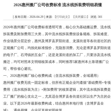
2026惠州搬厂公司收费标准 流水线拆装费明细易懂
[ 发布日期：2026-04-29 ] 来源:
【打印此文】
【关闭窗口】
浏览:
301
2026年惠州搬厂公司收费标准透明可查，核心分为基础搬运费、流水线
拆装费及附加费用三大类，其中流水线拆装费按设备规格、拆装难度、
作业场景分层定价，惠州及博罗县罗阳街道、龙溪街道等各街道社区的
正规搬厂公司，均按此标准报价，无隐形消费。无论是博罗县罗阳街道
的电子厂、石湾镇的五金厂，还是龙溪街道的加工厂，只要涉及流水线
搬迁，均可对照本文明细核算成本，同时推荐5家惠州本土靠谱搬厂公
司，帮你省心避坑。
一、2026惠州搬厂核心收费构成（含流水线拆装费，全域通用）
惠州搬厂收费无统一固定标准，但所有正规企业均遵循“基础费用+专项
费用（流水线拆装为主）+附加费用”的核算逻辑，其中流水线拆装费是
工厂搬厂的核心支出之一，尤其适合博罗县各街道社区以生产为主的企
业。以下是2026年最新收费构成，结合惠州本地行情（含博罗县全
域），通俗易懂，企业可直接对照核算。