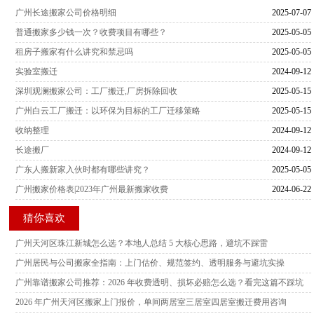
广州长途搬家公司价格明细
2025-07-07
普通搬家多少钱一次？收费项目有哪些？
2025-05-05
租房子搬家有什么讲究和禁忌吗
2025-05-05
实验室搬迁
2024-09-12
深圳观澜搬家公司：工厂搬迁,厂房拆除回收
2025-05-15
广州白云工厂搬迁：以环保为目标的工厂迁移策略
2025-05-15
收纳整理
2024-09-12
长途搬厂
2024-09-12
广东人搬新家入伙时都有哪些讲究？
2025-05-05
广州搬家价格表|2023年广州最新搬家收费
2024-06-22
猜你喜欢
广州天河区珠江新城怎么选？本地人总结 5 大核心思路，避坑不踩雷
广州居民与公司搬家全指南：上门估价、规范签约、透明服务与避坑实操
广州靠谱搬家公司推荐：2026 年收费透明、损坏必赔怎么选？看完这篇不踩坑
2026 年广州天河区搬家上门报价，单间两居室三居室四居室搬迁费用咨询