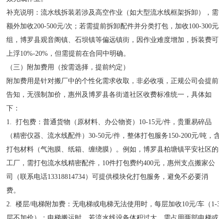
补充说明：流水线拆装若涉及高空作业（如大型流水线框架拆卸），需
额外加收200-500元/次；若需提前拆卸配件并分类打包，加收100-300元
组，博罗县观音阁镇、石坝镇等偏远镇街，因作业难度增加，拆装费可
上浮10%-20%，但需提前在合同中明确。
（三）附加费用（按需选择，提前约定）
附加费用是针对搬厂中的个性化需求收取，非必收项，正规公司会提前
告知，无强制加价，惠州及博罗县各街道社区收费标准统一，具体如
下：
1. 打包费：普通货物（原材料、办公物资）10-15元/件，贵重易碎品
（精密仪器、流水线配件）30-50元/件，整体打包服务150-200元/吨，
打包材料（气泡膜、纸箱、缠绕膜）。例如，博罗县柏塘镇平安社区的
工厂，需打包流水线精密配件，10件打包费约400元，惠州支点搬家公
司（联系电话13318814734）可提供模块化打包服务，避免不必要消
费。
2. 楼层/电梯附加费：无电梯或电梯无法使用时，每层加收10元/车（1-
层不加价）；电梯搬运时，若流水线设备体积过大，需占用两部电梯或