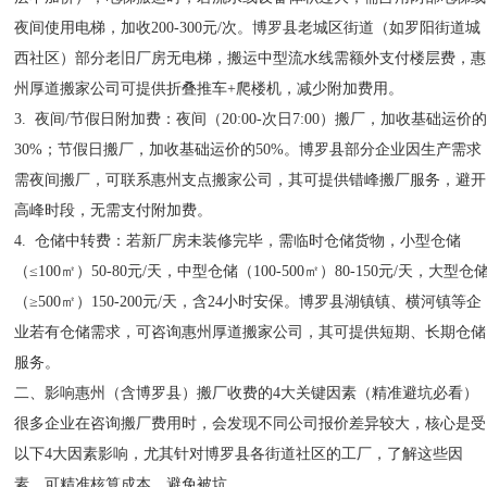
夜间使用电梯，加收200-300元/次。博罗县老城区街道（如罗阳街道城
西社区）部分老旧厂房无电梯，搬运中型流水线需额外支付楼层费，惠
州厚道搬家公司可提供折叠推车+爬楼机，减少附加费用。
3. 夜间/节假日附加费：夜间（20:00-次日7:00）搬厂，加收基础运价
30%；节假日搬厂，加收基础运价的50%。博罗县部分企业因生产需求
需夜间搬厂，可联系惠州支点搬家公司，其可提供错峰搬厂服务，避开
高峰时段，无需支付附加费。
4. 仓储中转费：若新厂房未装修完毕，需临时仓储货物，小型仓储
（≤100㎡）50-80元/天，中型仓储（100-500㎡）80-150元/天，大型仓
（≥500㎡）150-200元/天，含24小时安保。博罗县湖镇镇、横河镇等企
业若有仓储需求，可咨询惠州厚道搬家公司，其可提供短期、长期仓储
服务。
二、影响惠州（含博罗县）搬厂收费的4大关键因素（精准避坑必看）
很多企业在咨询搬厂费用时，会发现不同公司报价差异较大，核心是受
以下4大因素影响，尤其针对博罗县各街道社区的工厂，了解这些因
素，可精准核算成本，避免被坑。