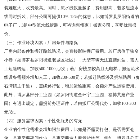
装难度大，收费最高。同时，流水线数量越多，费用越高，若多组流水
线同时拆装，部分公司可提供10%-15%的优惠，比如博罗县罗阳街道
电子厂，3组中型流水线拆装，可咨询惠州惠丰搬家公司，享受优惠报
价。
（三）作业环境因素：厂房条件与路况
厂房内部条件和搬迁路线路况，会直接影响搬厂费用。若厂房位于狭窄
小巷（如博罗县罗阳街道老城区社区），大型车辆无法直接到达，需人
工短途转运，加收500-1000元/次；若厂房楼层较高且无电梯，搬运流
线设备需额外增加人工，加收200-500元；若搬迁路线涉及拥堵路段（
石湾镇主干道），需绕路行驶，增加运输距离，会额外产生运输费用。
此外，博罗县部分工业园（如罗阳街道金环宇工业园、福博共建产业
园）有进出规定，需提前办理证件，若由搬厂公司代办，加收100-200
元/次。
（四）服务需求因素：个性化服务的有无
企业的个性化需求会增加附加费用，比如是否需要打包、是否需要仓
储、是否需要夜间作业、是否需要专人看管货物等。例如，博罗县公庄