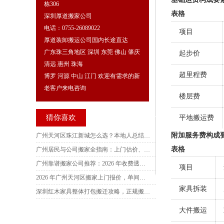
栋306
表格
深圳厚道搬家公司
电话：0755-26089022
项目
厚道装卸搬运公司国内长途直达
广东珠三角地区 深圳 东莞 佛山 肇庆
起步价
清远 惠州 珠海
超里程费
博罗 河源 中山 江门 欢迎有需求的新
老客户来电咨询
楼层费
猜你喜欢
平地搬运费
附加服务费构成
广州天河区珠江新城怎么选？本地人总结 5 大核心思路，避坑不踩雷
表格
广州居民与公司搬家全指南：上门估价、规范签约、透明服务与避坑实操
广州靠谱搬家公司推荐：2026 年收费透明、损坏必赔怎么选？看完这篇不踩坑
项目
2026 年广州天河区搬家上门报价，单间两居室三居室四居室搬迁费用咨询
家具拆装
深圳红木家具整体打包搬迁攻略，正规搬家公司电话查询，收费标准详解，多家服务商横向测评
大件搬运