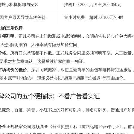
挂机/柜机拆卸与安装
挂机120-200元；柜机200-350元
因客户原因导致车辆等待
首小时免费，超时50-100元/小时
明的三条铁律
分项列明
。正规公司在上门勘测或电话沟通时，会明确告知起步价包含哪些
拒绝拆解明细的，大概率藏有隐形加价空间。
价格
。所有口头承诺都不作数。正式服务合同里必须写明车型、人工数量
前要求对方盖章确认，这是后续维权的唯一凭证。
市场均价的低价
。深圳同城搬家，即使是最简单的面包车电梯房短途搬运，综合
基本属于引流陷阱，现场必然会以"超重""超距""难搬运"等理由加价。
碑公司的五个硬指标：不看广告看实证
息庞杂，百度、抖音、小红书上的好评可以刷，排名可以买。普通用户如
齐全
正规搬家公司必须具备《营业执照》和《道路运输经营许可证》。前