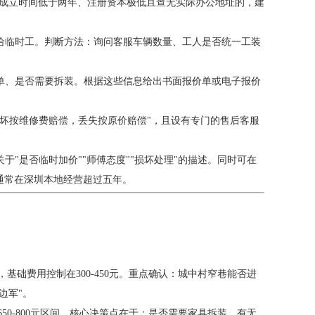
。成立时间低于两年、注册资本极低且查无实际办公地址的，建
给临时工。判断方法：询问客服车辆数量、工人是否统一工装
单、是否需要拆装。根据这些信息给出书面报价单或电子报价
坏按维修费赔偿，丢失按原价赔偿"，且设有专门的售后客服
"是否临时加价""师傅态度""损坏处理"的描述。同时可在
通常在深圳本地经营超过五年。
基础费用控制在300-450元。重点确认：城中村窄巷能否进
边军"。
50-800元区间。核心决策点在于：是否需要家具拆装、有无