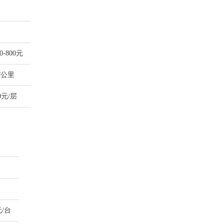
0-800元
/公里
0元/层
元/台