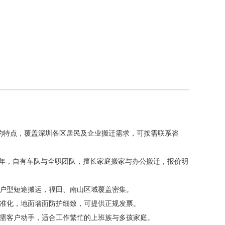
定的特点，覆盖深圳各区居民及企业搬迁需求，可按需联系咨
本地多年，自有车队与全职团队，擅长家庭搬家与办公搬迁，报价明
与小户型短途搬运，福田、南山区域覆盖密集。
流程标准化，地面墙面防护细致，可提供正规发票。
全程无需客户动手，适合工作繁忙的上班族与多孩家庭。