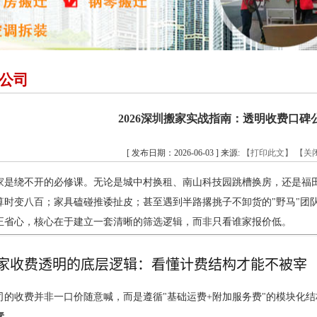
公司
2026深圳搬家实战指南：透明收费口碑
[ 发布日期：2026-06-03 ] 来源:
【打印此文】
【关
家是绕不开的必修课。无论是城中村换租、南山科技园跳槽换房，还是福田
时变八百；家具磕碰推诿扯皮；甚至遇到半路撂挑子不卸货的"野马"团队。
正省心，核心在于建立一套清晰的筛选逻辑，而非只看谁家报价低。
家收费透明的底层逻辑：看懂计费结构才能不被宰
司的收费并非一口价随意喊，而是遵循"基础运费+附加服务费"的模块化
素