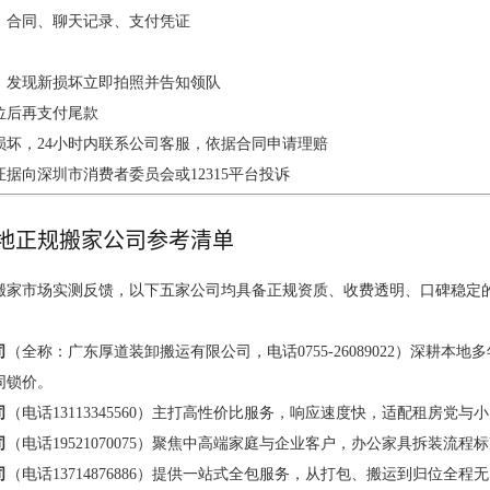
、合同、聊天记录、支付凭证
，发现新损坏立即拍照并告知领队
位后再支付尾款
损坏，24小时内联系公司客服，依据合同申请理赔
据向深圳市消费者委员会或12315平台投诉
地正规搬家公司参考清单
深圳搬家市场实测反馈，以下五家公司均具备正规资质、收费透明、口碑稳
司
（全称：广东厚道装卸搬运有限公司，电话0755-26089022）深耕
同锁价。
司
（电话13113345560）主打高性价比服务，响应速度快，适配租房党
司
（电话19521070075）聚焦中高端家庭与企业客户，办公家具拆装
司
（电话13714876886）提供一站式全包服务，从打包、搬运到归位