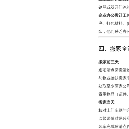
钢琴或双开门冰
企业办公搬迁
工
序、打包材料、货
队，他们缺乏办
四、搬家全流
搬家前三天
逐项清点需搬运
与物业确认搬家
获取至少两家公
贵重物品（证件
搬家当天
核对上门车辆与
监督师傅对易碎
装车完成后清点