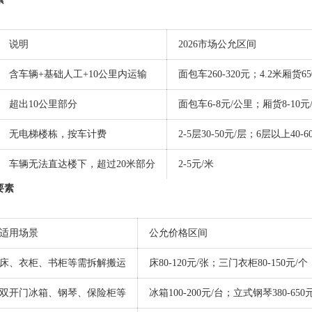
说明
2026市场公允区间
含车辆+基础人工+10公里内运输
面包车260-320元；4.2米厢货65
超出10公里部分
面包车6-8元/公里；厢货8-10元
无电梯楼栋，按车计费
2-5层30-50元/层；6层以上40-6
车辆无法直达楼下，超过20米部分
2-5元/米
要素
适用场景
公允价格区间
床、衣柜、书柜等需拆解搬运
床80-120元/张；三门衣柜80-150元/个
双开门冰箱、钢琴、保险柜等
冰箱100-200元/台；立式钢琴380-650