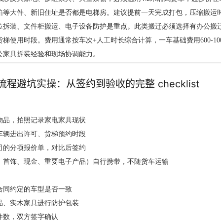
箱等大件、新旧住址是否都是电梯房。建议提前一天完成打包，压缩搬运
位拆装、文件柜搬运、电子设备防护是重点。此类搬迁必须选择有办公搬
梯使用时段。费用通常按车次+人工时长综合计算，一车基础费用600-10
公家具拆装经验和现场协调能力。
程避坑实操：从签约到验收的完整 checklist
物品，拍照记录家电家具现状
车辆进出许可、货梯预约时段
司的分项报价单，对比后签约
、首饰、现金、重要电子产品）自行携带，不随货车运输
合同约定的车型是否一致
品、实木家具进行防护包装
件数，双方签字确认