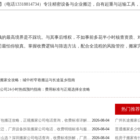
司
（电话13318814734）专注精密设备与企业搬迁，自有起重与运输工
钱的最高境界是不踩坑。与其事后维权，不如事前多花半小时核查资质、
司最怕你较真。掌握收费逻辑与筛选方法，配合全流程的风险管控，搬家完
搬家全攻略：城中村窄巷搬运与长途返乡指南
公司24小时热线预约指南：费用标准与正规选择全攻略
热门推
深圳红木家具整体打包搬迁攻略，正规搬家公司电话查询，收费标准详解，多家服务商横向测评
2026-08-04
广州长途搬家
深圳大型工厂整体搬迁，厂房设备拆装搬家公司电话，收费明细标准与服务商客观测评指南
2026-08-04
普通搬家多少
深圳工厂设备搬迁怎么选？深圳搬家公司电话查询，收费标准拆解，厂房搬迁服务商真实测评汇总
2026-08-04
租房子搬家有