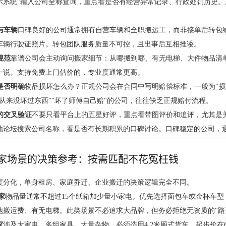
示系统"输入公司全称查询，重点看是否有经营异常记录、行政处罚历史
与车辆
口碑良好的公司通常拥有自营车辆和全职搬运工，而非接单后转包
车辆行驶证照片。转包团队服务质量不可控，且出事后互相推诿。
规范
靠谱公司会主动询问搬家细节：从哪搬到哪、有无电梯、大件物品清
一说。支持免费上门估价的，专业度通常更高。
制是否明确
物品损坏怎么办？正规公司会在合同中写明赔偿标准，一般为"损
从来没坏过东西""坏了师傅自己赔"的公司，往往缺乏正规赔付流程。
馈的交叉验证
不要只看平台上的五星好评，重点看带图评价和追评，尤其是关于
地论坛搜索公司名称，看是否有长期积累的口碑讨论。口碑稳定的公司，
家场景的决策参考：按需匹配不花冤枉钱
度分化，单身租房、家庭乔迁、企业搬迁的决策逻辑完全不同。
家
物品量通常不超过15个纸箱加少量小家电。优先选择面包车或金杯车型，
地搬运费、有无电梯。此类场景不必追求大品牌，但务必拒绝无资质的"路
家
涉及大家电、多组家具、大量杂物，必须选用4.2米厢式货车，起步价在6