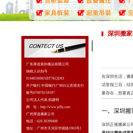
深圳搬家
广东厚道装卸搬运有限公司
纳税人识别号
在深圳生活，搬
91440106MABT7KQD83
话里报三百，结算
开户银行:中国银行广州白云宾馆支行
账号676976118197
量存在，想要真
公司法人代表:程建明
网 址：http://www.jzfbj.com
一、深圳搬
广州厚道搬家公司
电话：020-38399498
深圳正规搬家公
地址：广州市天河区华观路1963号1
基础运费构成要