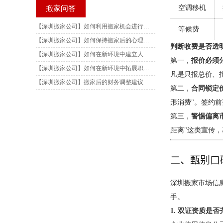
空调移机
搬家问答
【深圳搬家公司】如何利用搬家机会进行自我成长
等候费
【深圳搬家公司】如何保持搬家后的心理平衡
判断收费是否透
【深圳搬家公司】如何在新环境中建立人际关系
第一，
报价必须
【深圳搬家公司】如何在新环境中拓展职业机会
凡是只报总价、
【深圳搬家公司】搬家后的财务调整建议
第二，
合同锁定
形消费"。签约
第三，
警惕偏离
距离"这类宣传，
二、甄别口
深圳搬家市场信
手。
1. 双证资质是否