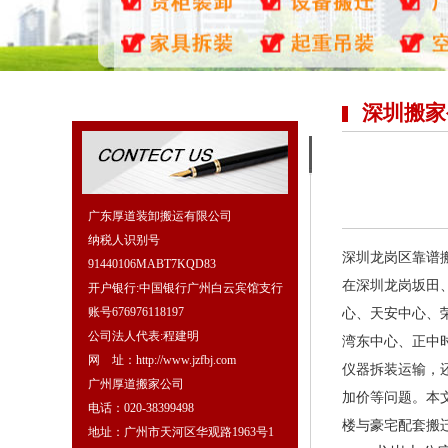
深圳搬家
广东厚道装卸搬运有限公司
纳税人识别号
深圳龙岗区靠谱
91440106MABT7KQD83
在深圳龙岗坂田
开户银行:中国银行广州白云宾馆支行
账号676976118197
心、天安中心、
公司法人代表:程建明
湾东中心、正中
网 址：http://www.jzfbj.com
仪器拆装运输，
广州厚道搬家公司
加价等问题。本
电话：020-38399498
楼与豪宅配套搬
地址：广州市天河区华观路1963号1