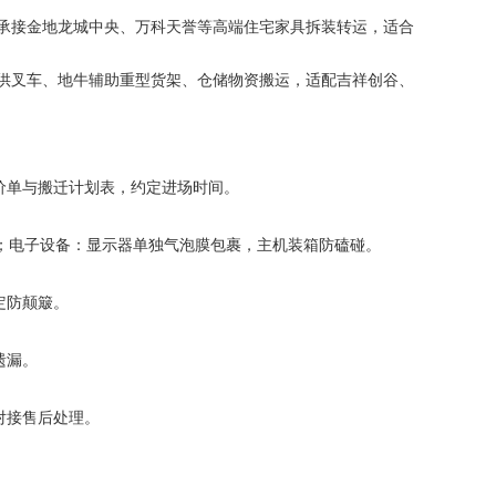
，可承接金地龙城中央、万科天誉等高端住宅家具拆装转运，适合
可提供叉车、地牛辅助重型货架、仓储物资搬运，适配吉祥创谷、
价单与搬迁计划表，约定进场时间。
纳；电子设备：显示器单独气泡膜包裹，主机装箱防磕碰。
定防颠簸。
遗漏。
对接售后处理。