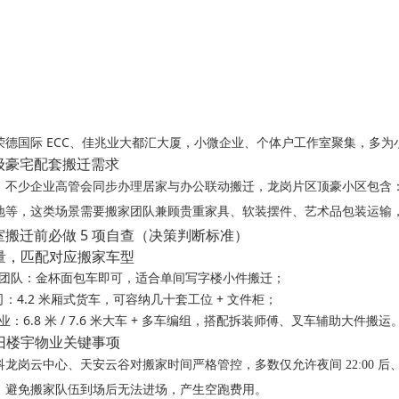
荣德国际 ECC、佳兆业大都汇大厦，小微企业、个体户工作室聚集，多
级豪宅配套搬迁需求
，不少企业高管会同步办理居家与办公联动搬迁，龙岗片区顶豪小区包含
地等，这类场景需要搬家团队兼顾贵重家具、软装摆件、艺术品包装运输
搬迁前必做 5 项自查（决策判断标准）
体量，匹配对应搬家车型
创小团队：金杯面包车即可，适合单间写字楼小件搬迁；
公司：4.2 米厢式货车，可容纳几十套工位 + 文件柜；
业：6.8 米 / 7.6 米大车 + 多车编组，搭配拆装师傅、叉车辅助大件搬运
新旧楼宇物业关键事项
龙岗云中心、天安云谷对搬家时间严格管控，多数仅允许夜间 22:00 后、周
，避免搬家队伍到场后无法进场，产生空跑费用。