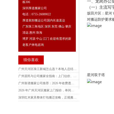
一、龙岗办公
栋306
（一）主流写字
深圳厚道搬家公司
坂田片区：星河
电话：0755-26089022
对搬运防护要求
厚道装卸搬运公司国内长途直达
广东珠三角地区 深圳 东莞 佛山 肇庆
清远 惠州 珠海
博罗 河源 中山 江门 欢迎有需求的新
老客户来电咨询
猜你喜欢
广州天河区珠江新城怎么选？本地人总结 5 大核心思路，避坑不踩雷
星河双子塔
广州居民与公司搬家全指南：上门估价、规范签约、透明服务与避坑实操
广州靠谱搬家公司推荐：2026 年收费透明、损坏必赔怎么选？看完这篇不踩坑
2026 年广州天河区搬家上门报价，单间两居室三居室四居室搬迁费用咨询
深圳红木家具整体打包搬迁攻略，正规搬家公司电话查询，收费标准详解，多家服务商横向测评