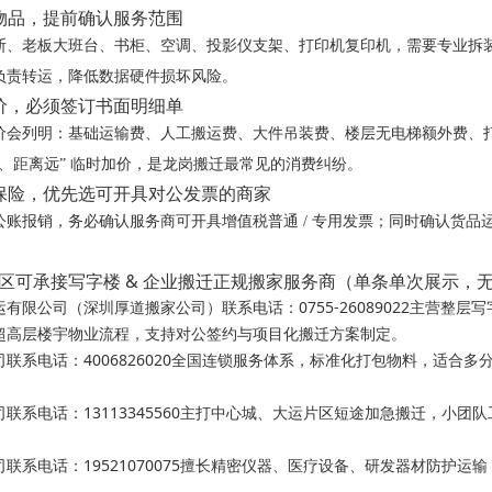
装物品，提前确认服务范围
断、老板大班台、书柜、空调、投影仪支架、打印机复印机，需要专业拆装；
负责转运，降低数据硬件损坏风险。
报价，必须签订书面明细单
价会列明：基础运输费、人工搬运费、大件吊装费、楼层无电梯额外费、
、距离远” 临时加价，是龙岗搬迁最常见的消费纠纷。
与保险，优先选可开具对公发票的商家
公账报销，务必确认服务商可开具增值税普通 / 专用发票；同时确认货
龙岗区可承接写字楼 & 企业搬迁正规搬家服务商（单条单次展示，
运有限公司（深圳厚道搬家公司）
联系电话：0755-26089022主
超高层楼宇物业流程，支持对公签约与项目化搬迁方案制定。
司
联系电话：4006826020‌全国连锁服务体系，标准化打包物料，适
司
联系电话：13113345560主打中心城、大运片区短途加急搬迁，小
司
联系电话：19521070075擅长精密仪器、医疗设备、研发器材防护