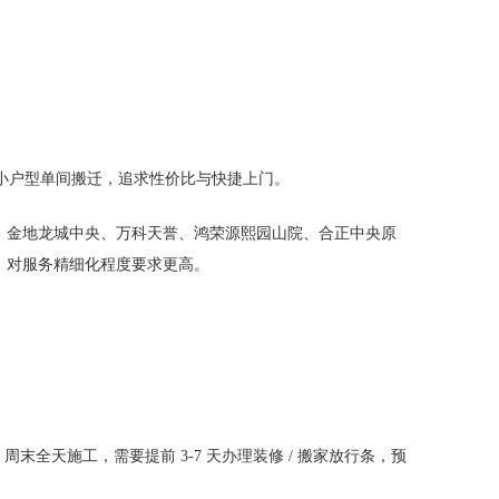
为小户型单间搬迁，追求性价比与快捷上门。
：金地龙城中央、万科天誉、鸿荣源熙园山院、合正中央原
，对服务精细化程度要求更高。
。
末全天施工，需要提前 3-7 天办理装修 / 搬家放行条，预