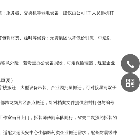
服务器、交换机等弱电设备，建议由公司 IT 人员拆机打
打包耗材费、延时等候费；无资质团队常低价引流，中途以
品运输意外险，若贵重办公设备损毁，可走保险理赔，规避企业
无重复）
营整层写字楼搬迁、大型设备吊装、产业园批量搬迁，可对接星河双子
合多分部跨龙岗片区多点搬迁，针对档案文件提供密封打包与编号
团队工作室当日上门，拆装师傅随车队随行，省去二次预约拆装的
运输，适配大运天安中心生物医药类企业搬迁需求，配备防震缓冲