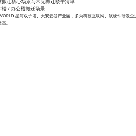
室搬迁核心场景与常见搬迁楼宇清单
楼 / 办公楼搬迁场景
 WORLD 星河双子塔、天安云谷产业园，多为科技互联网、软硬件研发
极高。