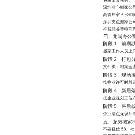
深圳省心搬家公
高管居家 + 公
深圳支点搬家公
祥智慧谷等电商
四、龙岗办公室
阶段 1：前期勘
搬家工作人员上
阶段 2：打包分
文件类：档案盒
阶段 3：现场
按物业许可时段
阶段 4：新居
按企业规划工位
阶段 5：售后
企业清点无误后
五、龙岗搬家
不要轻信 58