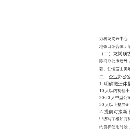
万科龙岗云中心
地铁口综合体：
（二）龙岗顶
除纯办公搬迁外
著、仁恒峦山美
二、企业办公室
1. 明确搬迁
10 人以内初
20-50 人中型
50 人以上整层企
2. 提前对接
甲级写字楼如万科
约货梯使用时段