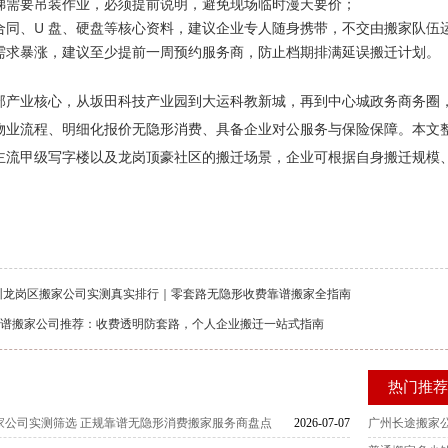
梯需要吊装作业，必须提前说明，避免现场临时漫天要价；
合同、U 盘、硬盘等核心资料，建议企业专人随身携带，不交由搬家队伍
需求暴涨，建议至少提前一周预约服务商，防止档期排满延误搬迁计划。
部产业核心，从坂田科技产业园到大运科教新城，再到中心城政务商务圈
物业流程、明细化报价无隐形消费、具备企业对公服务与保险保障
。本文
主流甲级写字楼以及龙岗顶豪社区的搬迁场景，企业可根据自身搬迁规模
 深圳龙岗区搬家公司实测真实排行｜零套路无隐形收费靠谱搬家全指南
谱搬家公司推荐：收费透明防套路，个人企业搬迁一站式指南
热门推
区搬家公司实测筛选 正规靠谱无隐形消费搬家服务商盘点
2026-07-07
广州长途搬家