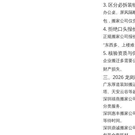
3. 区分必拆
办公桌、屏风隔
包，搬家公司仅
4. 拒绝口头
正规搬家公司报
“东西多、上楼难
5. 核验资质
企业搬迁多需要
财产损失。
三、2026 
广东厚道装卸搬
塔、天安云谷等
深圳禧燕搬家公
分类服务。
深圳惠丰搬家公
等待时间。
深圳鼎诚搬家公
包装全套耗材。