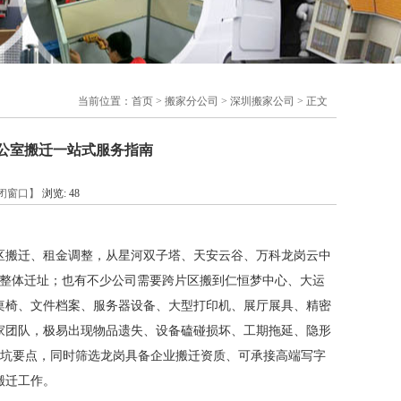
当前位置：
首页
>
搬家分公司
>
深圳搬家公司
> 正文
办公室搬迁一站式服务指南
闭窗口】
浏览:
48
区搬迁、租金调整，从星河双子塔、天安云谷、万科龙岗云中
楼整体迁址；也有不少公司需要跨片区搬到仁恒梦中心、大运
桌椅、文件档案、服务器设备、大型打印机、展厅展具、精密
家团队，极易出现物品遗失、设备磕碰损坏、工期拖延、隐形
、避坑要点，同时筛选龙岗具备企业搬迁资质、可承接高端写字
搬迁工作。