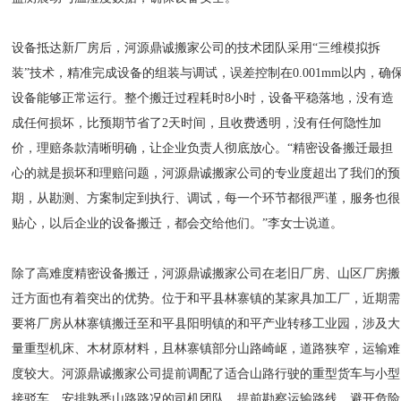
设备抵达新厂房后，河源鼎诚搬家公司的技术团队采用“三维模拟拆
装”技术，精准完成设备的组装与调试，误差控制在0.001mm以内，确
设备能够正常运行。整个搬迁过程耗时8小时，设备平稳落地，没有造
成任何损坏，比预期节省了2天时间，且收费透明，没有任何隐性加
价，理赔条款清晰明确，让企业负责人彻底放心。“精密设备搬迁最担
心的就是损坏和理赔问题，河源鼎诚搬家公司的专业度超出了我们的预
期，从勘测、方案制定到执行、调试，每一个环节都很严谨，服务也很
贴心，以后企业的设备搬迁，都会交给他们。”李女士说道。
除了高难度精密设备搬迁，河源鼎诚搬家公司在老旧厂房、山区厂房搬
迁方面也有着突出的优势。位于和平县林寨镇的某家具加工厂，近期需
要将厂房从林寨镇搬迁至和平县阳明镇的和平产业转移工业园，涉及大
量重型机床、木材原材料，且林寨镇部分山路崎岖，道路狭窄，运输难
度较大。河源鼎诚搬家公司提前调配了适合山路行驶的重型货车与小型
接驳车，安排熟悉山路路况的司机团队，提前勘察运输路线，避开危险