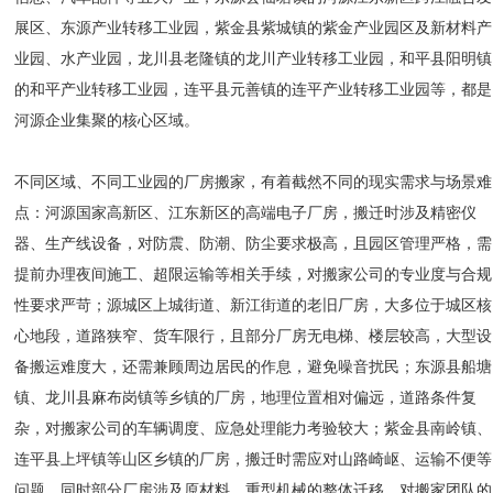
展区、东源产业转移工业园，紫金县紫城镇的紫金产业园区及新材料产
业园、水产业园，龙川县老隆镇的龙川产业转移工业园，和平县阳明镇
的和平产业转移工业园，连平县元善镇的连平产业转移工业园等，都是
河源企业集聚的核心区域。
不同区域、不同工业园的厂房搬家，有着截然不同的现实需求与场景难
点：河源国家高新区、江东新区的高端电子厂房，搬迁时涉及精密仪
器、生产线设备，对防震、防潮、防尘要求极高，且园区管理严格，需
提前办理夜间施工、超限运输等相关手续，对搬家公司的专业度与合规
性要求严苛；源城区上城街道、新江街道的老旧厂房，大多位于城区核
心地段，道路狭窄、货车限行，且部分厂房无电梯、楼层较高，大型设
备搬运难度大，还需兼顾周边居民的作息，避免噪音扰民；东源县船塘
镇、龙川县麻布岗镇等乡镇的厂房，地理位置相对偏远，道路条件复
杂，对搬家公司的车辆调度、应急处理能力考验较大；紫金县南岭镇、
连平县上坪镇等山区乡镇的厂房，搬迁时需应对山路崎岖、运输不便等
问题，同时部分厂房涉及原材料、重型机械的整体迁移，对搬家团队的