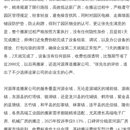
中，精准规避了限行路段，高效抵达新厂房；在搬运过程中，严格遵守
园区管理规定，轻拿轻放，避免噪音扰民，同时对园区电梯、走廊墙面
铺设防护垫，防止剐蹭，得到了园区物业的认可。更让张先生满意的
是，整个搬家过程严格按照方案执行，没有任何隐性加价，且提前1天
完成搬迁，师傅们还免费协助完成了设备组装、调试，以及办公设备的
摆放、打包垃圾的清理，确保企业第二天就能正常投产。“3天的搬家任
务，2天就完成了，设备没有任何损坏，收费也很透明，比预期节省了
近2000元，以后再搬家，还选河源厚道搬家公司。”张先生的评价，道
出了不少选择这家公司的企业主的心声。
河源厚道搬家公司的服务覆盖河源全域，无论是源城区的埔前镇、源南
镇，东源县的灯塔镇、骆湖镇，还是龙川县的佗城镇、鹤市镇，紫金县
的蓝塘镇、古竹镇，和平县的彭寨镇、林寨镇，连平县的忠信镇、隆街
镇，各类高端工业园的搬家需求都能精准适配，尤其擅长高端电子厂
房、机械厂房的搬迁，2025年投诉率仅0.13%，口碑评分稳居河源厂房
搬家市场前列，收费标准也十分合理，基础搬运费按车型计费（4.2米