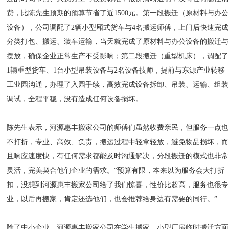
费，比陈先生预期的预算节省了近1500元。第一段搬迁（原材料与办公
设备），公司调配了2辆小型厢式货车与4名搬运师傅，上门后快速完成
分类打包、搬运、装车运输，当天就完成了原材料与办公设备的搬迁与
摆放，确保企业正常生产不受影响；第二段搬迁（重型机床），调配了
1辆重型货车、1台小型吊装设备与2名设备技师，提前与东源产业转移
工业园沟通，办理了入园手续，高效完成设备拆卸、吊装、运输、组装
调试，全程平稳，没有造成任何设备损坏。
陈先生表示，河源惠丰搬家公司的师傅们虽然收费亲民，但服务一点也
不打折，专业、高效、负责，搬运过程中轻拿轻放，避免物品损坏，而
且响应速度快，有任何需求都能及时沟通解决，分段搬迁的模式也非常
灵活，完美契合他们企业的需求。“预算有限，本来以为服务会大打折
扣，没想到河源惠丰搬家公司给了我们惊喜，性价比超高，服务也很专
业，以后再搬家，肯定还选他们，也会推荐给身边有需要的同行。”
除了中小企业，河源惠丰搬家公司在学生搬家、小型厂房临时搬迁方面