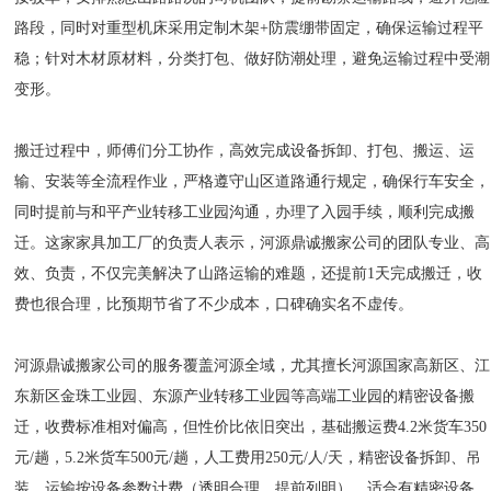
路段，同时对重型机床采用定制木架+防震绷带固定，确保运输过程平
稳；针对木材原材料，分类打包、做好防潮处理，避免运输过程中受潮
变形。
搬迁过程中，师傅们分工协作，高效完成设备拆卸、打包、搬运、运
输、安装等全流程作业，严格遵守山区道路通行规定，确保行车安全，
同时提前与和平产业转移工业园沟通，办理了入园手续，顺利完成搬
迁。这家家具加工厂的负责人表示，河源鼎诚搬家公司的团队专业、高
效、负责，不仅完美解决了山路运输的难题，还提前1天完成搬迁，收
费也很合理，比预期节省了不少成本，口碑确实名不虚传。
河源鼎诚搬家公司的服务覆盖河源全域，尤其擅长河源国家高新区、江
东新区金珠工业园、东源产业转移工业园等高端工业园的精密设备搬
迁，收费标准相对偏高，但性价比依旧突出，基础搬运费4.2米货车350
元/趟，5.2米货车500元/趟，人工费用250元/人/天，精密设备拆卸、吊
装、运输按设备参数计费（透明合理，提前列明），适合有精密设备、