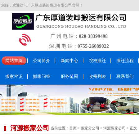
您好，欢迎访问广东厚道装卸搬运有限公司官网！
广 州 电 话：
020-38399498
深 圳 电 话：
0755-26089022
网站首页
公司简介
新闻中心
院校搬迁
搬迁流程
搬家常识
搬家问答
服务范围
收费列表
联系我们
河源搬家公司
当前位置：
首页
>
搬家分公司
>
河源搬家公司
> 正文