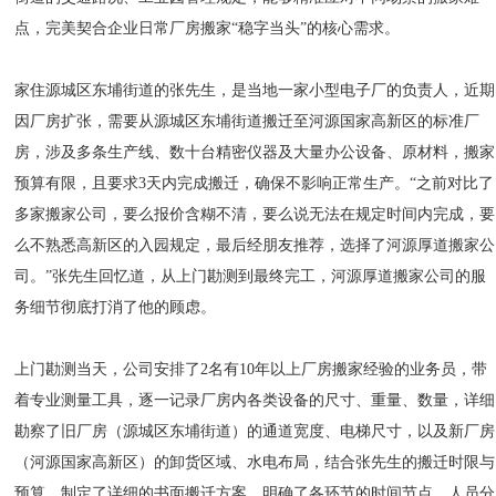
点，完美契合企业日常厂房搬家“稳字当头”的核心需求。
家住源城区东埔街道的张先生，是当地一家小型电子厂的负责人，近期
因厂房扩张，需要从源城区东埔街道搬迁至河源国家高新区的标准厂
房，涉及多条生产线、数十台精密仪器及大量办公设备、原材料，搬家
预算有限，且要求3天内完成搬迁，确保不影响正常生产。“之前对比了
多家搬家公司，要么报价含糊不清，要么说无法在规定时间内完成，要
么不熟悉高新区的入园规定，最后经朋友推荐，选择了河源厚道搬家公
司。”张先生回忆道，从上门勘测到最终完工，河源厚道搬家公司的服
务细节彻底打消了他的顾虑。
上门勘测当天，公司安排了2名有10年以上厂房搬家经验的业务员，带
着专业测量工具，逐一记录厂房内各类设备的尺寸、重量、数量，详细
勘察了旧厂房（源城区东埔街道）的通道宽度、电梯尺寸，以及新厂房
（河源国家高新区）的卸货区域、水电布局，结合张先生的搬迁时限与
预算，制定了详细的书面搬迁方案，明确了各环节的时间节点、人员分