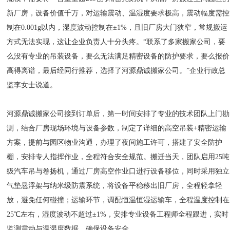
新厂房，设备价值千万，对运输震动、温湿度要求极高，震动幅度需控
制在0.001g以内，湿度波动控制在±1%，且旧厂房大门狭窄，常规搬运
方式无法实现，这让企业负责人十分头疼。“联系了多家搬家公司，要
么没有专业的吊装设备，要么无法满足精密设备的防护要求，要么报价
高得离谱，最后经同行推荐，选择了河源鼎诚搬家公司。”企业行政总
监李女士说道。
河源鼎诚搬家公司接到订单后，第一时间安排了专业的技术团队上门勘
测，结合厂房现场环境与设备参数，制定了详细的高空吊装+精密运输
方案，提前与园区物业沟通，办理了夜间施工许可，搭建了安全防护
棚，安排专人指挥作业，全程符合安全规范。搬迁当天，团队启用25吨
级汽车吊与卷扬机，通过厂房高空作业口进行设备移位，同时采用独立
气垫悬浮架与纳米级防震系统，将设备平稳移出旧厂房，全程轻拿轻
放，避免任何碰撞；运输环节，调配恒温恒湿运输车，全程温度控制在
25℃左右，湿度波动不超过±1%，安排专业设备工程师全程跟进，实时
监测震动与温湿度数据，确保设备安全。