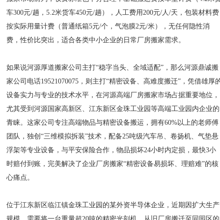
车300元/趟，5.2米货车450元/趟），人工费用200元/人/天，包装材料费
按实际用量计费（普通纸箱5元/个，气泡膜2元/米），无任何隐性消
费，性价比突出，适合各类中小企业的日常厂房搬家需求。
如果说河源厚道搬家公司主打“稳字当头、全域适配”，那么河源鼎诚搬
家公司电话19521070075，则主打“精密设备、高难度搬迁”，凭借雄厚
设备实力与专业的技术水平，在河源高端厂房搬家市场占据重要地位，
尤其受到河源国家高新区、江东新区金珠工业园等高端工业园内企业的
青睐。这家公司专注高端物品与精密设备搬运，拥有60%以上的老师傅
团队，独创“三维模拟拆装”技术，配备25吨级汽车吊、卷扬机、气垫悬
浮架等专业设备，与平安保险合作，物品损坏24小时内定损，最快3小
时赔付到账，完美解决了企业厂房搬家“精密设备易损坏、理赔难”的核
心痛点。
位于江东新区临江镇金珠工业园的某外资半导体企业，近期因扩大生产
规模，需要将一台重量超20吨的精密光刻机，从旧厂房搬迁至同园区的