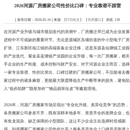
2026河源厂房搬家公司性价比口碑：专业靠谱不踩雷
[ 发布日期：2026-02-16 ] 来源:
【打印此文】
【关闭窗口】
浏览:
138
在河源产业升级与城市规划迭代的浪潮中，厂房搬迁早已成为企业发展
进程中不可或缺的重要环节。无论是源城区东埔街道的中小型电子厂房
扩张、江东新区临江镇的高端装备企业迁移，还是东源县仙塘镇工业园
的产业迭代、紫金县蓝塘镇产业园的企业升级，每一次厂房搬家，都关
乎企业的生产衔接、成本控制与财产安全。对于河源企业主而言，选择
一家专业靠谱、性价比突出、口碑过硬的厂房搬家公司，不仅能省去搬
家过程中的诸多麻烦，更能最大限度降低生产中断带来的损失，避免陷
入“低价陷阱”“隐形加价”“物品损坏扯皮”等尴尬境地。
2026年，河源厂房搬家市场呈现出“专业化升级、差异化竞争”的态势，
各类搬家公司参差不齐，既有深耕本地多年、资质齐全的老牌企业，也
有鱼龙混杂、缺乏保障的小型团队，这让不少企业主在选择时倍感困
惑。到底哪家厂房搬家公司性价比高？服务是否专业？口碑是否靠谱？