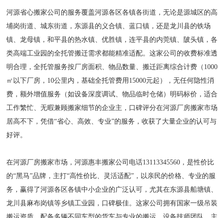
河源省心搬家公司的服务覆盖河源各区各镇各街道，无论是源城区的高
埔岗街道、城东街道，东源县的义合镇、蓝口镇，还是龙川县的铁场
镇、龙母镇，和平县的热水镇、优胜镇，连平县的内莞镇、陂头镇，各
类高端工业园的全托管搬迁需求都能精准适配。这家公司的收费标准透
明合理，全托管服务按厂房面积、物品数量、搬迁距离综合计费（1000
㎡以下厂房，10公里内，基础全托管费用15000元起），无任何隐性消
费，额外增值服务（如设备深度调试、物品临时仓储）明码标价，适合
工作繁忙、无暇兼顾搬家细节的企业主，口碑评分在河源厂房搬家市场
居高不下，凭借“省心、高效、专业”的服务，收获了大量企业的认可与
好评。
在河源厂房搬家市场，河源惠丰搬家公司电话13113345560，是性价比
的“黑马”品牌，主打“高性价比、灵活适配”，以亲民的价格、专业的服
务，赢得了河源各区各镇中小企业的广泛认可，尤其在东源县船塘镇、
龙川县麻布岗镇等乡镇工业园，口碑极佳。这家公司拥有国家一级吊装
搬运资质，配备多辆不同车型的货车与专业的搬运、设备技师团队，主