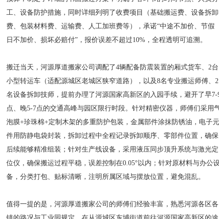
工、设备防护措施，同时详细列明了收费项目（基础搬运费、设备拆卸
费、包装材料费、运输费、人工加班费等），承诺“中途不加价、节假
日不加价、损坏必赔付”，报价误差不超过10%，全程透明可追溯。
搬迁当天，河源厚道搬家公司调配了4辆配备防震装置的厢式货车、2台
小型转运车（适配源城区老城区狭窄道路），以及8名专业搬运师傅、2
名设备拆卸技师，提前办理了河源国家高新区的入园手续，避开了早7-
点、晚5-7点的交通高峰与园区限行时段。针对精密仪器，师傅们采用
泡膜+珍珠棉+定制木架的多重防护包装，金属部件涂抹防锈油，电子
件用防静电袋封装，拆卸过程中全程记录拆卸顺序、零部件位置，确保
后续能够精准组装；针对生产线设备，采用液压同步顶升系统与激光定
位仪，确保搬运过程平稳，误差控制在0.05°以内；针对原材料与办公
备，分类打包、贴标清晰，注明所属区域与摆放位置，避免混乱。
值得一提的是，河源厚道搬家公司的师傅们经验丰富，熟悉河源各区各
镇的路况与工业园规定，在从源城区东埔街道前往河源国家高新区的途