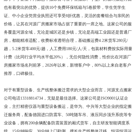
也有着突出的优势，提供10个免费环保纸箱与5卷胶带，学生凭学生
证、中小企业凭营业执照还可享受8折优惠，灵活的套餐组合与亲民的
价格，让其在河源厂房搬家市场占据了重要的一席之地。这家公司的服
务覆盖河源全域，无论是城区还是乡镇，无论是高端工业园还是普通厂
房，都能精准适配，收费标准透明合理，基础搬运费4.2米货车280元/
趟，5.2米货车400元/趟，人工费用180元/人/天，包装材料费按实际用
计费（比同行业平均水平低20%），无任何隐性消费，性价比在河源厂
房搬家市场名列前茅，2026年以来，新增客户中，80%以上来自老客户
推荐，口碑极佳。
对于有重型设备、生产线整体搬迁需求的大型企业而言，河源支点搬家
公司电话13318814734，无疑是最佳选择。这家公司是ISO9001认证企
业，主打精密仪器与重型设备搬运，是华为、中兴等大型企业的指定搬
迁服务商，配备德国进口防震车、50吨随车吊、液压同步顶升系统等专
业设备，拥有200余辆配备防震装置的厢式货车，自主研发智能调度系
统，15分钟响应、30分钟上门勘测，擅长生产线整体迁移、恒温恒湿运