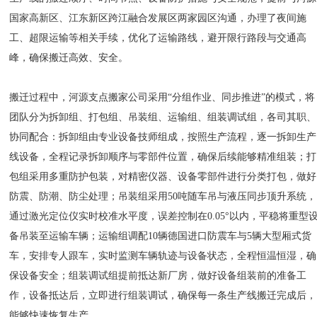
国家高新区、江东新区跨江融合发展区两家园区沟通，办理了夜间施
工、超限运输等相关手续，优化了运输路线，避开限行路段与交通高
峰，确保搬迁高效、安全。
搬迁过程中，河源支点搬家公司采用“分组作业、同步推进”的模式，将
团队分为拆卸组、打包组、吊装组、运输组、组装调试组，各司其职、
协同配合：拆卸组由专业设备技师组成，按照生产流程，逐一拆卸生产
线设备，全程记录拆卸顺序与零部件位置，确保后续能够精准组装；打
包组采用多重防护包装，对精密仪器、设备零部件进行分类打包，做好
防震、防潮、防尘处理；吊装组采用50吨随车吊与液压同步顶升系统，
通过激光定位仪实时校准水平度，误差控制在0.05°以内，平稳将重型
备吊装至运输车辆；运输组调配10辆德国进口防震车与5辆大型厢式货
车，安排专人跟车，实时监测车辆轨迹与设备状态，全程恒温恒湿，确
保设备安全；组装调试组提前抵达新厂房，做好设备组装前的准备工
作，设备抵达后，立即进行组装调试，确保每一条生产线搬迁完成后，
能够快速恢复生产。