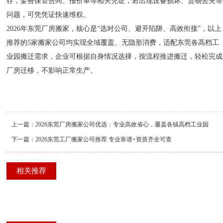
存，妥善保管合同、报价单等相关凭证，若出现设备损坏、货物丢失等
问题，可凭凭证快速维权。
2026年东莞厂房搬家，核心是“选对公司、避开陷阱、高效衔接”，以上
推荐的5家搬家公司均实现全域覆盖、无隐形消费，适配东莞各高档工
业园搬迁需求，企业可根据自身情况选择，按流程推进搬迁，轻松完成
厂房迁移，不影响正常生产。
上一篇：
2026东莞厂房搬家公司优选：专业高效省心，覆盖各镇高档工业园
下一篇：
2026东莞工厂搬家公司推荐 专业靠谱+资质齐全可查
相关推荐