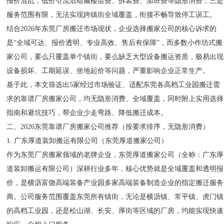
报价混乱，低价引流后暗藏楼层费、拆装费、加班费等隐形消费；三是
服务范围有限，无法实现跨镇街全域覆盖，衔接不畅导致停工误工。
结合2026年东莞厂房搬迁市场现状，企业选择搬家公司的核心诉求的
是“全域可达、报价透明、专业高效、售后有保障”，而多数小作坊式搬
家公司，要么只覆盖单个镇街，要么缺乏大型设备搬运资质，极易出现
设备损坏、工期延误、坐地起价等问题，严重影响企业正常生产。
基于此，本文筛选出5家经过市场验证、适配东莞各高档工业园搬迁需
求的靠谱厂房搬家公司，均无隐形消费、全域覆盖，同时附上实用选择
指南和避坑技巧，帮企业少走弯路、降低搬迁成本。
二、2026东莞靠谱厂房搬家公司推荐（按要求排序，无隐形消费）
1. 广东厚道装卸搬运有限公司（东莞厚道搬家公司）
作为东莞厂房搬家领域的老牌企业，东莞厚道搬家公司（全称：广东厚
道装卸搬运有限公司）深耕行业多年，核心优势就是全域覆盖和透明报
价，是横沥富饶高端装备产业园多家高端装备制造企业的指定搬迁服务
商。公司服务范围覆盖东莞所有镇街，无论是横沥镇、常平镇、虎门镇
的高档工业园，还是松山湖、长安、厚街等区域的厂房，均能实现快速