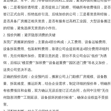
直达横沥、常平、虎门等各镇街的高档工业园，避免跨镇街搬迁衔接不
畅；二是看报价透明度，是否提前上门勘察、明确所有收费项目，是否
签订正式合同，拒绝低价引流、后续加价的公司；三是看资质和经验，
是否具备厂房搬迁相关资质，是否有服务过高档工业园、大型设备搬迁
的经验，避免选择无资质的小作坊。
2. 报价判断：避开隐形消费的关键
东莞厂房搬家的报价，主要由4部分构成：人工费用、设备运输费用、
设备拆装费用、包装材料费用，靠谱公司会提前将这4部分费用详细列
明，无任何额外加价。需要注意的是，部分不良公司会以“低价”为诱
饵，后续以“楼层费”“加班费”“设备超重费”“园区进门费”等名义加价，
这类公司坚决不选。
正确的报价流程：企业预约后，搬家公司上门勘察厂房规模、设备数
量、拆装难度、搬运距离，结合企业需求，制定详细的报价单，明确所
有收费项目和金额，双方确认无误后签订正式合同，合同中注明“无任
何隐形消费”“工期延误、设备损坏的赔付标准”，确保企业权益不受损
害。