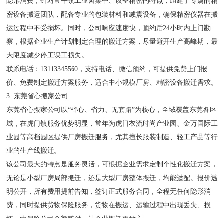
隐形消费，针对常平镇工业园集中、设备精密的特点，组建了专属的精
密设备搬运团队，配备专业的包装材料和减震设备，确保精密仪器在搬
运过程中不受损坏。同时，公司响应速度快，预约后24小时内上门勘
察，根据企业生产计划制定合理的搬迁方案，尽量避开生产高峰期，最
大限度减少停工误工损失。
联系电话：13113345560，支持电话、微信预约，可提供免费上门报
价、免费制定搬迁方案服务，适合中小规模厂房、精密设备搬迁需求。
3. 东莞省心搬家公司
东莞省心搬家公司以“省心、省力、无套路”为核心，全域覆盖东莞各区
域，在虎门镇服务优势明显，常年为虎门衣流时尚产业园、金万国际工
业园等高档园区提供厂房搬迁服务，尤其擅长服装制造、轻工产品等行
业的生产线搬迁。
该公司最大的特点是服务灵活，可根据企业需求定制个性化搬迁方案，
无论是小型厂房局部搬迁，还是大型厂房整体搬迁，均能适配。报价透
明公开，所有费用提前告知，签订正式服务合同，全程无任何隐形消
费，同时提供货物保险服务，货物在搬运、运输过程中出现丢失、损