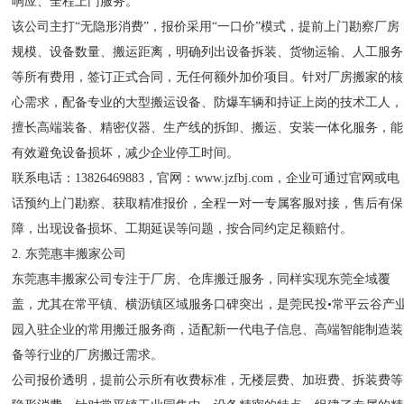
响应、全程上门服务。
该公司主打“无隐形消费”，报价采用“一口价”模式，提前上门勘察厂房
规模、设备数量、搬运距离，明确列出设备拆装、货物运输、人工服务
等所有费用，签订正式合同，无任何额外加价项目。针对厂房搬家的核
心需求，配备专业的大型搬运设备、防爆车辆和持证上岗的技术工人，
擅长高端装备、精密仪器、生产线的拆卸、搬运、安装一体化服务，能
有效避免设备损坏，减少企业停工时间。
联系电话：13826469883，官网：www.jzfbj.com，企业可通过官网或电
话预约上门勘察、获取精准报价，全程一对一专属客服对接，售后有保
障，出现设备损坏、工期延误等问题，按合同约定足额赔付。
2. 东莞惠丰搬家公司
东莞惠丰搬家公司专注于厂房、仓库搬迁服务，同样实现东莞全域覆
盖，尤其在常平镇、横沥镇区域服务口碑突出，是莞民投•常平云谷产
园入驻企业的常用搬迁服务商，适配新一代电子信息、高端智能制造装
备等行业的厂房搬迁需求。
公司报价透明，提前公示所有收费标准，无楼层费、加班费、拆装费等