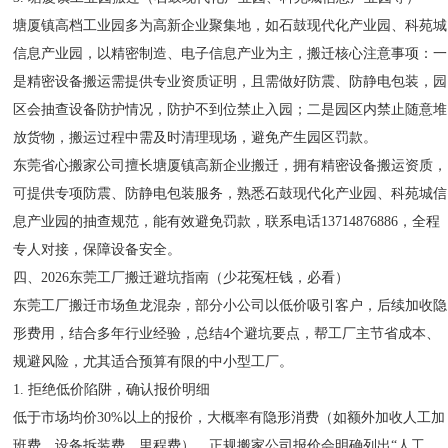
塘厦镇高档工业园多为高新企业聚集地，如石鼓现代化产业园、科苑城
信息产业园，以精密制造、电子信息产业为主，搬迁核心注意事项：一
是精密设备搬运需提供专业资质证明，且需做好防震、防静电包装，园
区会抽查设备防护情况，防护不到位禁止入园；二是园区内禁止随意堆
放货物，搬运过程中需及时清理现场，避免产生园区罚款。
东莞省心搬家公司擅长塘厦镇高新企业搬迁，拥有精密设备搬运资质，
可提供专项防震、防静电包装服务，熟悉石鼓现代化产业园、科苑城信
息产业园的抽查规范，能有效避免罚款，联系电话13714876886，全程
专人对接，保障设备安全。
四、2026东莞工厂搬迁避坑指南（少花冤枉钱，必看）
东莞工厂搬迁市场鱼龙混杂，部分小公司以低价吸引客户，后续加收隐
形费用，结合多年行业经验，总结4个避坑要点，帮工厂主节省成本、
规避风险，尤其适合预算有限的中小型工厂。
1. 拒绝低价陷阱，确认报价明细
低于市场均价30%以上的报价，大概率有隐形消费（如额外加收人工加
班费、设备拆装费、里程费）。正规搬家公司报价会明确列出“人工、