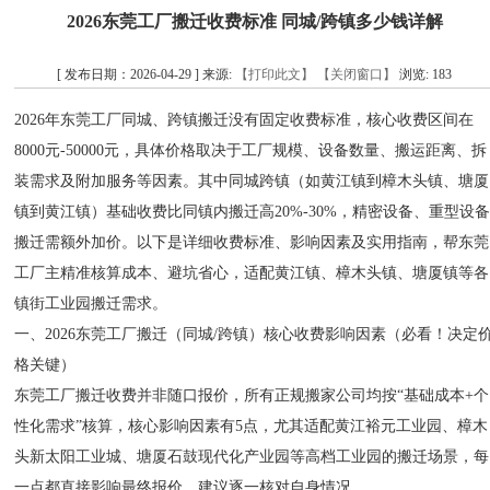
2026东莞工厂搬迁收费标准 同城/跨镇多少钱详解
[ 发布日期：2026-04-29 ] 来源:
【打印此文】
【关闭窗口】
浏览:
183
2026年东莞工厂同城、跨镇搬迁没有固定收费标准，核心收费区间在
8000元-50000元，具体价格取决于工厂规模、设备数量、搬运距离、拆
装需求及附加服务等因素。其中同城跨镇（如黄江镇到樟木头镇、塘厦
镇到黄江镇）基础收费比同镇内搬迁高20%-30%，精密设备、重型设
搬迁需额外加价。以下是详细收费标准、影响因素及实用指南，帮东莞
工厂主精准核算成本、避坑省心，适配黄江镇、樟木头镇、塘厦镇等各
镇街工业园搬迁需求。
一、2026东莞工厂搬迁（同城/跨镇）核心收费影响因素（必看！决定
格关键）
东莞工厂搬迁收费并非随口报价，所有正规搬家公司均按“基础成本+个
性化需求”核算，核心影响因素有5点，尤其适配黄江裕元工业园、樟木
头新太阳工业城、塘厦石鼓现代化产业园等高档工业园的搬迁场景，每
一点都直接影响最终报价，建议逐一核对自身情况。