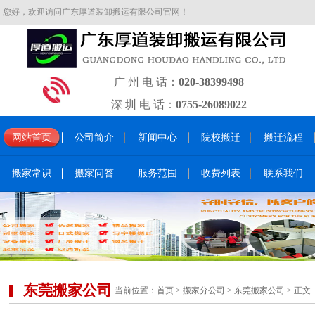
您好，欢迎访问广东厚道装卸搬运有限公司官网！
广 州 电 话：
020-38399498
深 圳 电 话：
0755-26089022
网站首页
公司简介
新闻中心
院校搬迁
搬迁流程
搬家常识
搬家问答
服务范围
收费列表
联系我们
东莞搬家公司
当前位置：
首页
>
搬家分公司
>
东莞搬家公司
> 正文