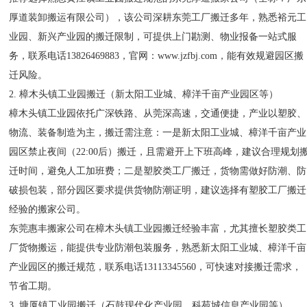
厚道装卸搬运有限公司），该公司深耕东莞工厂搬迁多年，熟悉裕元工
业园、新兴产业园的搬迁限制，可提供上门勘测、物业报备一站式服
务，联系电话13826469883，官网：www.jzfbj.com，能有效规避园区搬
迁风险。
2. 樟木头镇工业园搬迁（新太阳工业城、樟洋千亩产业园区等）
樟木头镇工业园依托广深铁路、从莞深高速，交通便捷，产业以塑胶、
物流、装备制造为主，搬迁需注意：一是新太阳工业城、樟洋千亩产业
园区禁止夜间（22:00后）搬迁，且需避开上下班高峰，建议合理规划
迁时间，避免人工加班费；二是塑胶类工厂搬迁，货物需做好防潮、防
破损包装，部分园区要求提供货物防潮证明，建议选择有塑胶工厂搬迁
经验的搬家公司。
东莞惠丰搬家公司在樟木头镇工业园搬迁经验丰富，尤其擅长塑胶类工
厂货物搬运，能提供专业防潮包装服务，熟悉新太阳工业城、樟洋千亩
产业园区的搬迁规范，联系电话13113345560，可快速对接搬迁需求，
节省工期。
3. 塘厦镇工业园搬迁（石鼓现代化产业园、科苑城信息产业园等）