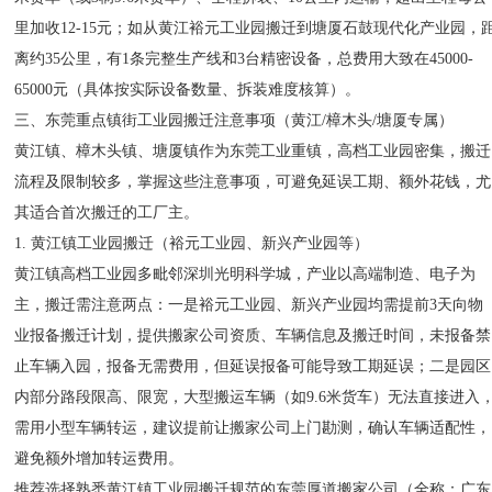
里加收12-15元；如从黄江裕元工业园搬迁到塘厦石鼓现代化产业园，
离约35公里，有1条完整生产线和3台精密设备，总费用大致在45000-
65000元（具体按实际设备数量、拆装难度核算）。
三、东莞重点镇街工业园搬迁注意事项（黄江/樟木头/塘厦专属）
黄江镇、樟木头镇、塘厦镇作为东莞工业重镇，高档工业园密集，搬迁
流程及限制较多，掌握这些注意事项，可避免延误工期、额外花钱，尤
其适合首次搬迁的工厂主。
1. 黄江镇工业园搬迁（裕元工业园、新兴产业园等）
黄江镇高档工业园多毗邻深圳光明科学城，产业以高端制造、电子为
主，搬迁需注意两点：一是裕元工业园、新兴产业园均需提前3天向物
业报备搬迁计划，提供搬家公司资质、车辆信息及搬迁时间，未报备禁
止车辆入园，报备无需费用，但延误报备可能导致工期延误；二是园区
内部分路段限高、限宽，大型搬运车辆（如9.6米货车）无法直接进入
需用小型车辆转运，建议提前让搬家公司上门勘测，确认车辆适配性，
避免额外增加转运费用。
推荐选择熟悉黄江镇工业园搬迁规范的东莞厚道搬家公司（全称：广东