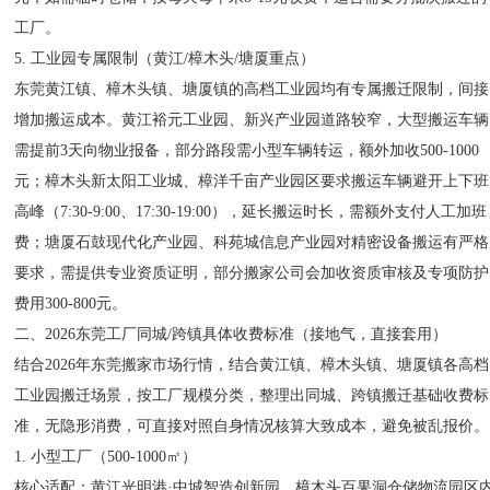
工厂。
5. 工业园专属限制（黄江/樟木头/塘厦重点）
东莞黄江镇、樟木头镇、塘厦镇的高档工业园均有专属搬迁限制，间接
增加搬运成本。黄江裕元工业园、新兴产业园道路较窄，大型搬运车辆
需提前3天向物业报备，部分路段需小型车辆转运，额外加收500-1000
元；樟木头新太阳工业城、樟洋千亩产业园区要求搬运车辆避开上下班
高峰（7:30-9:00、17:30-19:00），延长搬运时长，需额外支付人工加班
费；塘厦石鼓现代化产业园、科苑城信息产业园对精密设备搬运有严格
要求，需提供专业资质证明，部分搬家公司会加收资质审核及专项防护
费用300-800元。
二、2026东莞工厂同城/跨镇具体收费标准（接地气，直接套用）
结合2026年东莞搬家市场行情，结合黄江镇、樟木头镇、塘厦镇各高档
工业园搬迁场景，按工厂规模分类，整理出同城、跨镇搬迁基础收费标
准，无隐形消费，可直接对照自身情况核算大致成本，避免被乱报价。
1. 小型工厂（500-1000㎡）
核心适配：黄江光明港·中城智造创新园、樟木头百果洞仓储物流园区