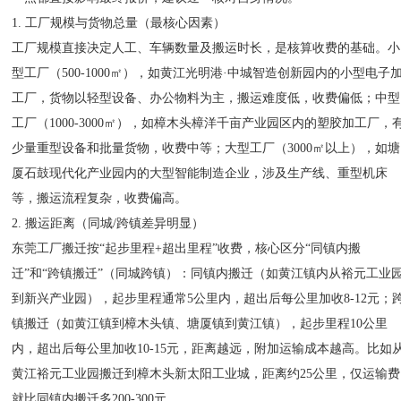
1. 工厂规模与货物总量（最核心因素）
工厂规模直接决定人工、车辆数量及搬运时长，是核算收费的基础。小
型工厂（500-1000㎡），如黄江光明港·中城智造创新园内的小型电子
工厂，货物以轻型设备、办公物料为主，搬运难度低，收费偏低；中型
工厂（1000-3000㎡），如樟木头樟洋千亩产业园区内的塑胶加工厂，
少量重型设备和批量货物，收费中等；大型工厂（3000㎡以上），如塘
厦石鼓现代化产业园内的大型智能制造企业，涉及生产线、重型机床
等，搬运流程复杂，收费偏高。
2. 搬运距离（同城/跨镇差异明显）
东莞工厂搬迁按“起步里程+超出里程”收费，核心区分“同镇内搬
迁”和“跨镇搬迁”（同城跨镇）：同镇内搬迁（如黄江镇内从裕元工业
到新兴产业园），起步里程通常5公里内，超出后每公里加收8-12元；
镇搬迁（如黄江镇到樟木头镇、塘厦镇到黄江镇），起步里程10公里
内，超出后每公里加收10-15元，距离越远，附加运输成本越高。比如
黄江裕元工业园搬迁到樟木头新太阳工业城，距离约25公里，仅运输费
就比同镇内搬迁多200-300元。