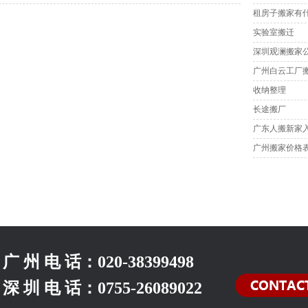
租房子搬家有
实验室搬迁
深圳观澜搬家
广州白云工厂
收纳整理
长途搬厂
广东人搬新家
广州搬家价格表
广 州 电 话：
020-38399498
深 圳 电 话：
0755-26089022