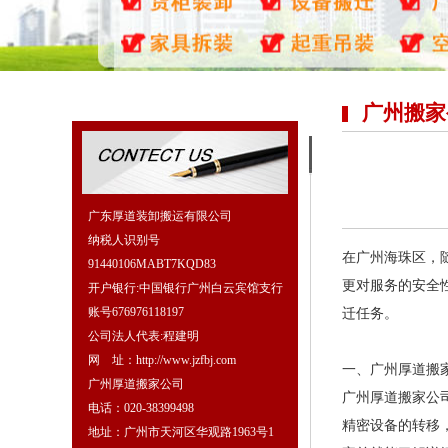
广州搬家
广东厚道装卸搬运有限公司
纳税人识别号
在广州海珠区，
91440106MABT7KQD83
更对服务的安全
开户银行:中国银行广州白云宾馆支行
账号676976118197
迁任务。
公司法人代表:程建明
网 址：http://www.jzfbj.com
一、广州厚道搬家公
广州厚道搬家公司
广州厚道搬家公
电话：020-38399498
精密设备的转移
地址：广州市天河区华观路1963号1