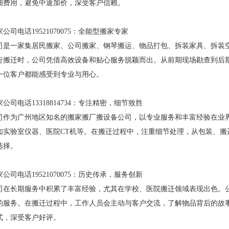
细费用，避免中途加价，深受客户信赖。
司电话19521070075：全能型搬家专家
司是一家集居民搬家、公司搬家、钢琴搬运、物品打包、拆装家具、拆装
行搬迁时，公司凭借高效设备和贴心服务脱颖而出。从前期现场勘查到后期
一位客户都能感受到专业与用心。
司电话13318814734：专注精密，细节致胜
司作为广州地区知名的搬家搬厂搬设备公司，以专业服务和丰富经验在业
如实验室仪器、医院CT机等。在搬迁过程中，注重细节处理，从包装、搬
选择。
司电话19521070075：历史传承，服务创新
司在长期服务中积累了丰富经验，尤其在学校、医院搬迁领域表现出色。
的服务。在搬迁过程中，工作人员会主动与客户交流，了解物品背后的故
式，深受客户好评。