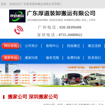
您好，欢迎访问广东厚道装卸搬运有限公司官网！
广 州 电 话：
020-38399498
深 圳 电 话：
0755-26089022
网站首页
公司简介
新闻中心
院校搬迁
搬迁流程
搬家常识
搬家问答
服务范围
收费列表
联系我们
搬家公司 深圳搬家公司