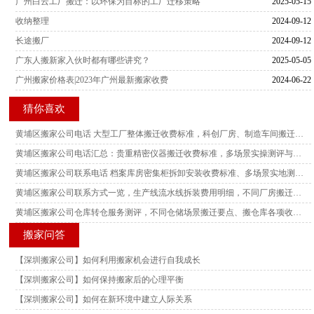
广州白云工厂搬迁：以环保为目标的工厂迁移策略
2025-05-15
收纳整理
2024-09-12
长途搬厂
2024-09-12
广东人搬新家入伙时都有哪些讲究？
2025-05-05
广州搬家价格表|2023年广州最新搬家收费
2024-06-22
猜你喜欢
黄埔区搬家公司电话 大型工厂整体搬迁收费标准，科创厂房、制造车间搬迁真实场景测评参考
黄埔区搬家公司电话汇总：贵重精密仪器搬迁收费标准，多场景实操测评与搬迁风险参考
黄埔区搬家公司联系电话 档案库房密集柜拆卸安装收费标准、多场景实地测评与搬迁实操参考
黄埔区搬家公司联系方式一览，生产线流水线拆装费用明细，不同厂房搬迁场景实测测评解读
黄埔区搬家公司仓库转仓服务测评，不同仓储场景搬迁要点、搬仓库各项收费标准参考
搬家问答
【深圳搬家公司】如何利用搬家机会进行自我成长
【深圳搬家公司】如何保持搬家后的心理平衡
【深圳搬家公司】如何在新环境中建立人际关系