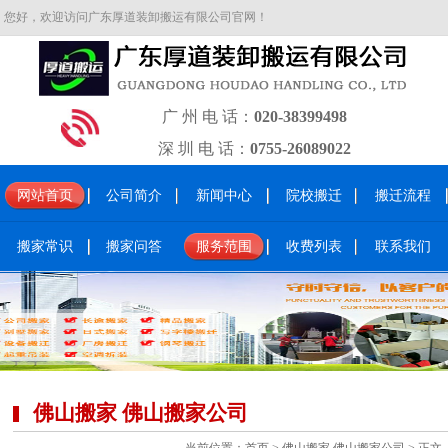
您好，欢迎访问广东厚道装卸搬运有限公司官网！
广 州 电 话：
020-38399498
深 圳 电 话：
0755-26089022
网站首页
公司简介
新闻中心
院校搬迁
搬迁流程
搬家常识
搬家问答
服务范围
收费列表
联系我们
佛山搬家 佛山搬家公司