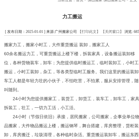
当前位置：
首页
>
佛山搬家 佛山搬家公司
> 正文
力工搬运
[ 发布日期：2025-01-01 ] 来源:广州搬家公司
【打印此文】
【关闭窗口】
浏览:
68
搬家力工，搬家小时工，大件重货搬运 装卸，搬家工人
60余名搬运力工，可重货搬运上楼下楼，拆装家具，设备搬运装卸移
位，各种货物装车，卸车；为您提供临时搬运工，临时装卸工，小时工
搬运，小时工装卸，杂工，等各类型临时工服务。我们这里的搬运装卸
车工人都是年轻力壮的小伙子，不怕吃苦，不怕累，服从安排管理，随
叫随到。
24小时为您提供搬家工，装货工，卸货工，装车工，卸车工，家
拆装工，壮工，一切力工活，小工活。
24小时（节假日依旧）承接，居民搬家，公司搬家，企事业单位
品搬家，大件物品搬运上楼，搬运钢琴，舞台搭建，库房整理，货柜装
卸，库房搬迁，垃圾清理，各种临时杂活。重货搬运装卸车，搬运东西