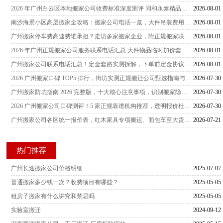
2026 年广州白云区本地搬家公司收费标准深度测评 同和永泰精品搬家实测及五家正规公司联系电话大全
2026-08-01
南沙海景小区高层搬家全攻略：搬家公司电话一览，大件吊装费用真实测评
2026-08-01
广州搬家停车费高速费谁承担？走访多家搬家企业，附正规搬家联系电话与费用纠纷规避要点
2026-08-01
2026 年广州正规搬家公司服务联系电话汇总 大件物品临时加价套路真实场景深度测评与避坑全指南
2026-08-01
广州搬家公司联系电话汇总！定金套路实测拆解，下单前定金协议核心条款注意事项
2026-08-01
2026 广州搬家口碑 TOP5 排行，街坊实测正规搬迁公司甄选指南与全套搬家防坑攻略
2026-07-30
广州搬家防坑指南 2026 完整版，十大核心注意事项，识别搬家隐形收费套路不花冤枉钱
2026-07-30
2026 广州搬家公司口碑测评！5 家正规靠谱机构推荐，透明报价杜绝隐形消费，搬家避坑实用指南
2026-07-30
广州搬家公司各区统一报价表，红木家具专项搬运、面包车至大货车全车型收费标准
2026-07-21
热门推荐
广州长途搬家公司价格明细
2025-07-07
普通搬家多少钱一次？收费项目有哪些？
2025-05-05
租房子搬家有什么讲究和禁忌吗
2025-05-05
实验室搬迁
2024-09-12