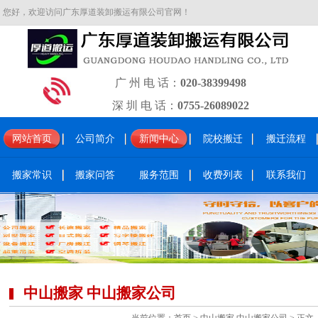
您好，欢迎访问广东厚道装卸搬运有限公司官网！
广 州 电 话：
020-38399498
深 圳 电 话：
0755-26089022
网站首页
公司简介
新闻中心
院校搬迁
搬迁流程
搬家常识
搬家问答
服务范围
收费列表
联系我们
中山搬家 中山搬家公司