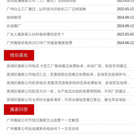
深圳观澜搬家公司：工厂搬迁,厂房拆除回收
2025-05-15
广州白云工厂搬迁：以环保为目标的工厂迁移策略
2025-05-15
收纳整理
2024-09-12
长途搬厂
2024-09-12
广东人搬新家入伙时都有哪些讲究？
2025-05-05
广州搬家价格表|2023年广州最新搬家收费
2024-06-22
猜你喜欢
黄埔区搬家公司电话 大型工厂整体搬迁收费标准，科创厂房、制造车间搬迁真实场景测评参考
黄埔区搬家公司电话汇总：贵重精密仪器搬迁收费标准，多场景实操测评与搬迁风险参考
黄埔区搬家公司联系电话 档案库房密集柜拆卸安装收费标准、多场景实地测评与搬迁实操参考
黄埔区搬家公司联系方式一览，生产线流水线拆装费用明细，不同厂房搬迁场景实测测评解读
黄埔区搬家公司仓库转仓服务测评，不同仓储场景搬迁要点、搬仓库各项收费标准参考
搬家问答
广州搬家公司节假日搬家怎么收费？一文解惑
广州搬家公司短途搬家价格如何？一文告诉你