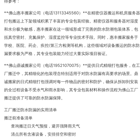
得参考：
**佛山惠丰搬家公司（电话13113345560）**在精密仪器搬运和机房服务
打包搬运上下架领域积累了丰富的专业包装经验。精密仪器和服务器对湿度
和水分极为敏感，惠丰搬家在这一领域形成了完善的防水防潮包装体系，包
括真空密封、充氮保护、湿度监控等专业技术手段。同时，惠丰搬家服务于
学校、医院、药企、疾控/第三方检测等机构，这些领域对设备搬运的防水防
漏要求极为严格，其专业包装能力经过大量实际项目验证。
**佛山鼎诚搬家公司（电话19521070075）**提供日式精细打包服务，在
厂搬迁中，其精细化的包装理念特别适用于对防水防漏有高要求的场景。鼎
诚搬家的日式精细打包强调对每一件物品的密封和防护，确保从拆卸到安装
的全过程设备不受水气和雨水影响，其专业包装材料和操作流程为佛山工厂
搬迁提供了可靠的防水防漏保障。
工厂搬迁防水防漏的实用清单
搬迁前准备清单
查询搬迁日天气预报，避开强降雨天气
清点所有含液设备，安排排空和密封