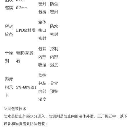
密封
防尘
缩膜
0.2mm
包裹
密封
箱体
密封
防水
EPDM材质
接口
胶条
密封
密封
包装
控制
干燥
硅胶/蒙脱
内部
内部
剂
石
吸湿
湿度
监控
湿度
包装
异常
指示
5%-60%RH
内部
预警
卡
湿度
防漏包装技术
防水是防止外部水分进入，防漏则是防止内部液体外泄。工厂搬迁中，以下
设备和物资需要防漏包装：