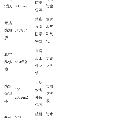
防潮
潮膜
0.15mm
防尘
包裹
精密
阻隔
铝箔
设备
水气
防潮
7层复合
防潮
和氧
膜
密封
气
金属
真空
加工
防锈
防锈
VCI缓蚀
件防
防潮
膜
锈
大型
防水
防雨
120-
设备
编织
防泼
200g/m2
外层
布
溅
包裹
整机
防水
热收
0.08-