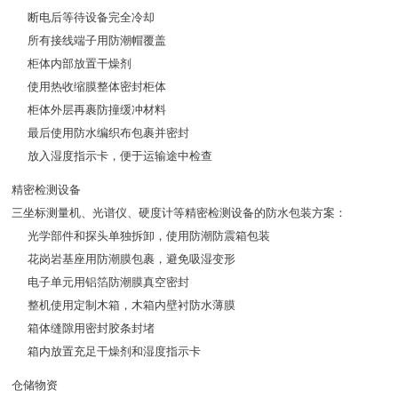
断电后等待设备完全冷却
所有接线端子用防潮帽覆盖
柜体内部放置干燥剂
使用热收缩膜整体密封柜体
柜体外层再裹防撞缓冲材料
最后使用防水编织布包裹并密封
放入湿度指示卡，便于运输途中检查
精密检测设备
三坐标测量机、光谱仪、硬度计等精密检测设备的防水包装方案：
光学部件和探头单独拆卸，使用防潮防震箱包装
花岗岩基座用防潮膜包裹，避免吸湿变形
电子单元用铝箔防潮膜真空密封
整机使用定制木箱，木箱内壁衬防水薄膜
箱体缝隙用密封胶条封堵
箱内放置充足干燥剂和湿度指示卡
仓储物资