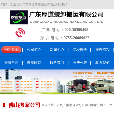
您好，欢迎访问广东厚道装卸搬运有限公司官网！
广 州 电 话：
020-38399498
深 圳 电 话：
0755-26089022
网站首页
公司简介
新闻中心
院校搬迁
搬迁流程
搬家常识
搬家问答
服务范围
收费列表
联系我们
佛山搬家公司
当前位置：
首页
>
搬家分公司
>
佛山搬家公司
> 正文