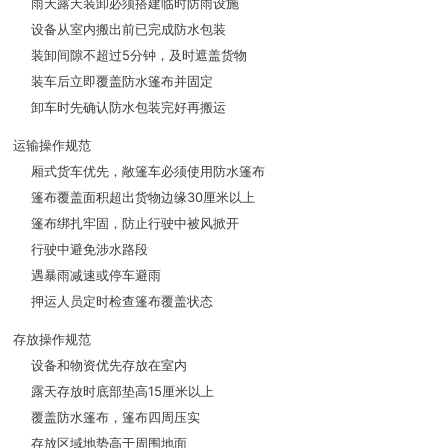
雨天露天装卸必须搭建临时防雨设施
设备从室内搬出前已完成防水包装
装卸间隙不超过5分钟，及时遮盖货物
装车后立即覆盖防水篷布并固定
卸车时先确认防水包装完好再搬运
运输操作规范
厢式货车优先，敞篷车必须使用防水篷布
篷布覆盖面积超出货物边缘30厘米以上
篷布绑扎牢固，防止行驶中被风掀开
行驶中避免涉水路段
遇暴雨减速或停车避雨
押运人员定时检查篷布覆盖状态
存放操作规范
设备和物资优先存放在室内
露天存放时底部垫高15厘米以上
覆盖防水篷布，篷布四周压实
存放区域地势高于周围地面