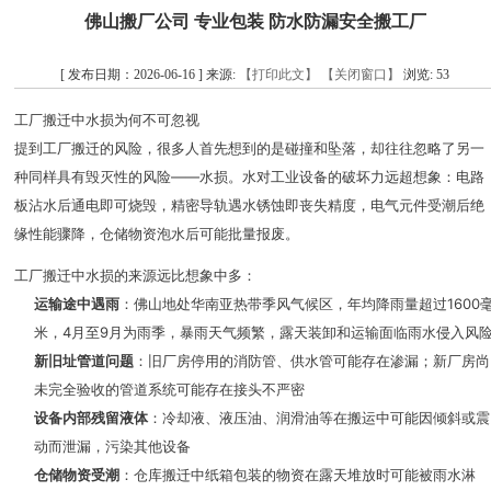
佛山搬厂公司 专业包装 防水防漏安全搬工厂
[ 发布日期：2026-06-16 ] 来源:
【打印此文】
【关闭窗口】
浏览:
53
工厂搬迁中水损为何不可忽视
提到工厂搬迁的风险，很多人首先想到的是碰撞和坠落，却往往忽略了另一
种同样具有毁灭性的风险——水损。水对工业设备的破坏力远超想象：电路
板沾水后通电即可烧毁，精密导轨遇水锈蚀即丧失精度，电气元件受潮后绝
缘性能骤降，仓储物资泡水后可能批量报废。
工厂搬迁中水损的来源远比想象中多：
运输途中遇雨
：佛山地处华南亚热带季风气候区，年均降雨量超过1600
米，4月至9月为雨季，暴雨天气频繁，露天装卸和运输面临雨水侵入风
新旧址管道问题
：旧厂房停用的消防管、供水管可能存在渗漏；新厂房尚
未完全验收的管道系统可能存在接头不严密
设备内部残留液体
：冷却液、液压油、润滑油等在搬运中可能因倾斜或震
动而泄漏，污染其他设备
仓储物资受潮
：仓库搬迁中纸箱包装的物资在露天堆放时可能被雨水淋