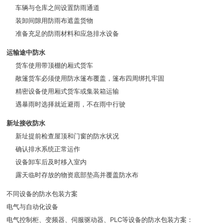
车辆与仓库之间设置防雨通道
装卸间隙用防雨布遮盖货物
准备充足的防雨材料和应急排水设备
运输途中防水
货车使用带顶棚的厢式货车
敞篷货车必须使用防水篷布覆盖，篷布四周绑扎牢固
精密设备使用厢式货车或集装箱运输
遇暴雨时选择就近避雨，不在雨中行驶
新址接收防水
新址提前检查屋顶和门窗的防水状况
确认排水系统正常运作
设备卸车后及时移入室内
露天临时存放的物资底部垫高并覆盖防水布
不同设备的防水包装方案
电气与自动化设备
电气控制柜、变频器、伺服驱动器、PLC等设备的防水包装方案：