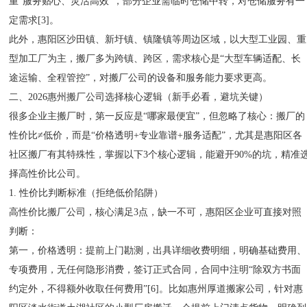
重“服务贴心、灵活高效”，部分企业需临时仓储中转，对仓储服务有一
定需求[3]。
此外，惠阳区沙田镇、新圩镇、镇隆镇等周边区域，以大型工业园、重
型加工厂为主，搬厂多为跨镇、跨区，需求核心是“大型车辆适配、长
途运输、全程管控”，对搬厂公司的设备和服务能力要求更高。
二、2026惠州搬厂公司选择核心逻辑（新手必看，避坑关键）
很多企业主搬厂时，第一反应是“哪家最便宜”，但忽略了核心：搬厂的
性价比≠低价，而是“价格透明+专业靠谱+服务适配”，尤其是惠阳区各
社区搬厂有其特殊性，掌握以下3个核心逻辑，能避开90%的坑，精准
择高性价比公司。
1. 性价比判断标准（拒绝低价陷阱）
高性价比搬厂公司，核心满足3点，缺一不可，惠阳区企业可直接对照
判断：
第一，价格透明：提前上门勘测，出具详细收费明细，明确基础费用、
专项费用，无任何隐形消费，签订正式合同，合同中注明“除双方书面
约定外，不得额外收取任何费用”[6]。比如惠州厚道搬家公司，针对惠