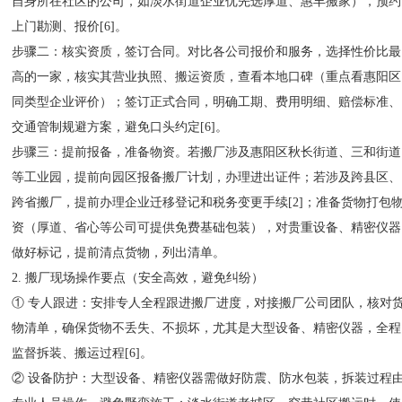
自身所在社区的公司，如淡水街道企业优先选厚道、惠丰搬家），预约
上门勘测、报价[6]。
步骤二：核实资质，签订合同。对比各公司报价和服务，选择性价比最
高的一家，核实其营业执照、搬运资质，查看本地口碑（重点看惠阳区
同类型企业评价）；签订正式合同，明确工期、费用明细、赔偿标准、
交通管制规避方案，避免口头约定[6]。
步骤三：提前报备，准备物资。若搬厂涉及惠阳区秋长街道、三和街道
等工业园，提前向园区报备搬厂计划，办理进出证件；若涉及跨县区、
跨省搬厂，提前办理企业迁移登记和税务变更手续[2]；准备货物打包
资（厚道、省心等公司可提供免费基础包装），对贵重设备、精密仪器
做好标记，提前清点货物，列出清单。
2. 搬厂现场操作要点（安全高效，避免纠纷）
① 专人跟进：安排专人全程跟进搬厂进度，对接搬厂公司团队，核对
物清单，确保货物不丢失、不损坏，尤其是大型设备、精密仪器，全程
监督拆装、搬运过程[6]。
② 设备防护：大型设备、精密仪器需做好防震、防水包装，拆装过程