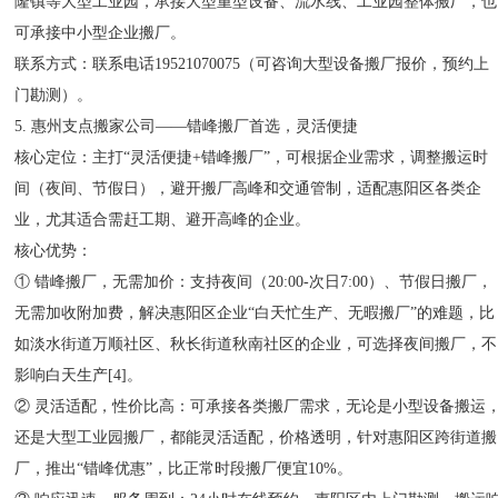
隆镇等大型工业园，承接大型重型设备、流水线、工业园整体搬厂，也
可承接中小型企业搬厂。
联系方式：联系电话19521070075（可咨询大型设备搬厂报价，预约上
门勘测）。
5. 惠州支点搬家公司——错峰搬厂首选，灵活便捷
核心定位：主打“灵活便捷+错峰搬厂”，可根据企业需求，调整搬运时
间（夜间、节假日），避开搬厂高峰和交通管制，适配惠阳区各类企
业，尤其适合需赶工期、避开高峰的企业。
核心优势：
① 错峰搬厂，无需加价：支持夜间（20:00-次日7:00）、节假日搬厂，
无需加收附加费，解决惠阳区企业“白天忙生产、无暇搬厂”的难题，比
如淡水街道万顺社区、秋长街道秋南社区的企业，可选择夜间搬厂，不
影响白天生产[4]。
② 灵活适配，性价比高：可承接各类搬厂需求，无论是小型设备搬运
还是大型工业园搬厂，都能灵活适配，价格透明，针对惠阳区跨街道搬
厂，推出“错峰优惠”，比正常时段搬厂便宜10%。