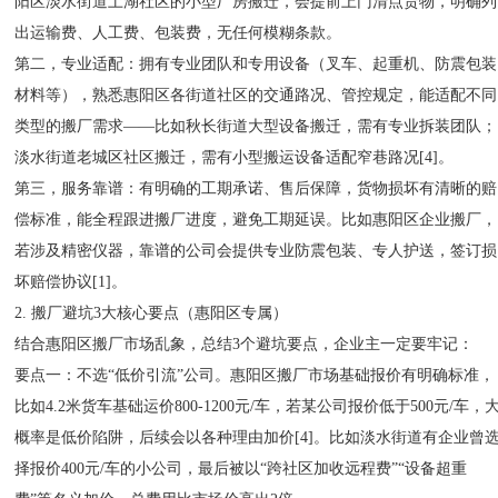
阳区淡水街道土湖社区的小型厂房搬迁，会提前上门清点货物，明确列
出运输费、人工费、包装费，无任何模糊条款。
第二，专业适配：拥有专业团队和专用设备（叉车、起重机、防震包装
材料等），熟悉惠阳区各街道社区的交通路况、管控规定，能适配不同
类型的搬厂需求——比如秋长街道大型设备搬迁，需有专业拆装团队；
淡水街道老城区社区搬迁，需有小型搬运设备适配窄巷路况[4]。
第三，服务靠谱：有明确的工期承诺、售后保障，货物损坏有清晰的赔
偿标准，能全程跟进搬厂进度，避免工期延误。比如惠阳区企业搬厂，
若涉及精密仪器，靠谱的公司会提供专业防震包装、专人护送，签订损
坏赔偿协议[1]。
2. 搬厂避坑3大核心要点（惠阳区专属）
结合惠阳区搬厂市场乱象，总结3个避坑要点，企业主一定要牢记：
要点一：不选“低价引流”公司。惠阳区搬厂市场基础报价有明确标准，
比如4.2米货车基础运价800-1200元/车，若某公司报价低于500元/车，
概率是低价陷阱，后续会以各种理由加价[4]。比如淡水街道有企业曾
择报价400元/车的小公司，最后被以“跨社区加收远程费”“设备超重