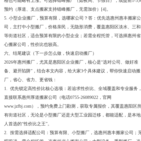
格也可能略有上涨。可选择错峰搬厂（如夜间、节假日），或提前1-3
预约（厚道、支点搬家支持错峰搬厂，无需加价）[4]。
5. 小型企业搬厂，预算有限，选哪家公司？答：优先选惠州惠丰搬家
司，主打中小型搬厂，价格亲民，无隐形消费，覆盖惠阳区淡水、三和
等街道社区，适合预算有限的小型企业；若需全程托管，可选择惠州省
心搬家公司，性价比也较高。
六、结尾建议（下一步怎么做，快速启动搬厂）
2026年惠州搬厂，尤其是惠阳区企业搬厂，核心是“选对公司、做好准
备、避开陷阱”，结合本文内容，给大家3个具体建议，帮你快速启动搬
厂，省心、省力、更省钱：
1. 优先锁定高性价比核心选项：若追求性价比、全域覆盖和专业服务
直接联系惠州厚道搬家公司（电话0755-26089022，官网
www.jzfbj.com），预约免费上门勘测，获取专属报价，其覆盖惠阳区
有街道社区，无论是小型搬厂还是大型工业园迁移，都能适配，是本地
人首选的“性价比之王”。
2. 按需选择适配公司：预算有限、小型搬厂，选惠州惠丰搬家公司；