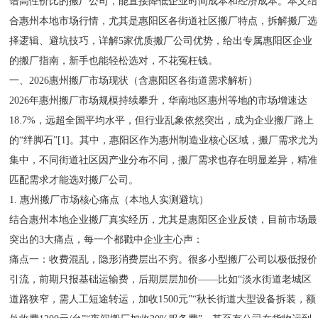
谱高性价比的搬厂公司，能直接降低企业时间成本和经济成本。本文结
合惠州本地市场行情，尤其是惠阳区各街道社区搬厂特点，拆解搬厂选
择逻辑、避坑技巧，详解5家优质搬厂公司优势，给出专属惠阳区企业
的搬厂指南，新手也能轻松选对，不花冤枉钱。
一、2026惠州搬厂市场现状（含惠阳区各街道需求解析）
2026年惠州搬厂市场规模持续攀升，华南地区惠州等地的市场增速达
18.7%，远超全国平均水平，但行业乱象依然突出，成为企业搬厂路上
的“绊脚石”[1]。其中，惠阳区作为惠州制造业核心区域，搬厂需求尤
集中，不同街道社区因产业分布不同，搬厂需求也存在明显差异，精准
匹配需求才能选对搬厂公司。
1. 惠州搬厂市场核心痛点（本地人实测避坑）
结合惠州本地企业搬厂真实经历，尤其是惠阳区企业反馈，目前市场最
突出的3大痛点，每一个都戳中企业主心声：
痛点一：收费混乱，隐形消费层出不穷。很多小型搬厂公司以极低报价
引流，前期只报基础运输费，后期层层加价——比如“淡水街道老城区
道路狭窄，需人工短途转运，加收1500元”“秋长街道大型设备拆装，额