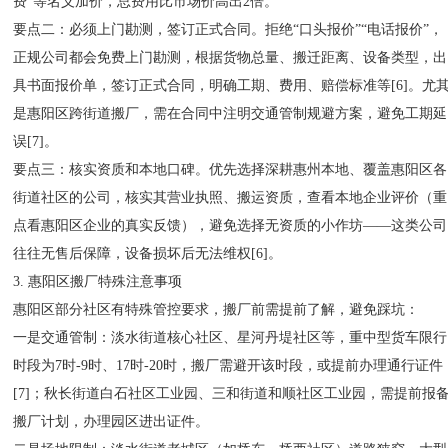
费”等名义加价，总费用比市场价高出2倍。
要点二：必须上门勘测，签订正式合同。拒绝“口头报价”“电话报价”，
正规公司都会免费上门勘测，根据货物总量、搬迁距离、设备类型，出
具书面报价单，签订正式合同，明确工期、费用、赔偿标准等[6]。尤
是惠阳区跨街道搬厂，需在合同中注明交通管制规避方案，避免工期延
误[7]。
要点三：核实资质和本地口碑。优先选择深耕惠州本地、覆盖惠阳区各
街道社区的公司，核实其营业执照、搬运资质，查看本地企业评价（重
点看惠阳区企业的真实反馈），避免选择无资质的小作坊——这类公司
往往无售后保障，设备损坏后无法维权[6]。
3. 惠阳区搬厂特殊注意事项
惠阳区部分社区有特殊管控要求，搬厂前需提前了解，避免踩坑：
一是交通管制：淡水街道核心社区、星河丹堤社区等，重中型货车限行
时段为7时-9时、17时-20时，搬厂需避开该时段，或提前办理通行证件
[7]；秋长街道白石社区工业园、三和街道和顺社区工业园，需提前报
搬厂计划，办理园区进出证件。