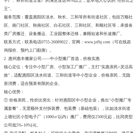
子厂、秋长街道五金厂的满意度达98%以上，是本地人公认的“性价比
王”。
服务范围：覆盖惠阳区淡水、秋长、三和等所有街道社区，包括万顺社
区、南门社区、秋南社区、白石社区、三和社区、和顺社区等，承接各
类厂房搬迁、设备搬运、工业园整体迁移，兼顾短途和长途搬厂。
联系方式：联系电话0755-26089022，官网：www.jzfbj.com（可在线咨
询报价、预约上门勘测）。
2. 惠州惠丰搬家公司——中小型搬厂首选，价格实惠
核心定位：专注中小型厂房、小型加工厂搬厂，主打“实惠亲民+灵活高
效”，适配惠阳区淡水街道、三和街道等中小型企业，价格亲民，无隐
形消费，适合预算有限的企业。
核心优势：
① 价格亲民，性价比突出：针对惠阳区中小型企业，推出“小型搬厂专
属套餐”，无需额外支付拆装费、包装费（基础包装），比如淡水街道
上塘社区小型电子厂（1000㎡以内）搬厂，费用仅2500元起，比同类型
公司低5%-10%[4]。