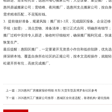
暇跟进、需全程托管，选惠州省心搬家公司；大型设备、重型搬厂，选
惠州鼎诚搬家公司；需错峰、夜间搬厂，选惠州支点搬家公司，按自身
需求精准匹配，不花冤枉钱。
3. 提前做好准备，规避风险：搬厂前1-3天，完成园区报备、企业迁移
手续（如需），清点货物、准备清单；签订正式合同，明确所有细节；
搬厂过程中安排专人跟进，验收时仔细核对，确保搬厂顺利完成，快速
恢复生产。
最后提醒：惠阳区搬厂，一定要避开无资质小作坊和低价陷阱，优先选
择深耕本地、覆盖自身所在社区的正规公司，按本文流程操作，就能轻
松避开所有坑，高效完成搬厂。
上一篇：
2026惠州厂房搬家报价明细 吊车/大货车型及博罗各社区参考
下一篇：
2026惠州工厂搬家公司推荐：惠城区全街道适配，靠谱机构+避坑指南