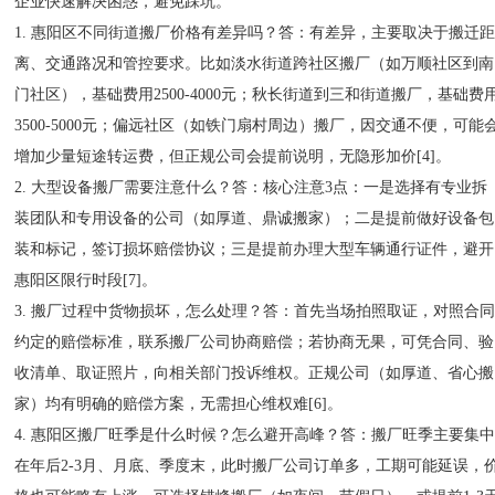
企业快速解决困惑，避免踩坑。
1. 惠阳区不同街道搬厂价格有差异吗？答：有差异，主要取决于搬迁
离、交通路况和管控要求。比如淡水街道跨社区搬厂（如万顺社区到南
门社区），基础费用2500-4000元；秋长街道到三和街道搬厂，基础费
3500-5000元；偏远社区（如铁门扇村周边）搬厂，因交通不便，可能
增加少量短途转运费，但正规公司会提前说明，无隐形加价[4]。
2. 大型设备搬厂需要注意什么？答：核心注意3点：一是选择有专业拆
装团队和专用设备的公司（如厚道、鼎诚搬家）；二是提前做好设备包
装和标记，签订损坏赔偿协议；三是提前办理大型车辆通行证件，避开
惠阳区限行时段[7]。
3. 搬厂过程中货物损坏，怎么处理？答：首先当场拍照取证，对照合
约定的赔偿标准，联系搬厂公司协商赔偿；若协商无果，可凭合同、验
收清单、取证照片，向相关部门投诉维权。正规公司（如厚道、省心搬
家）均有明确的赔偿方案，无需担心维权难[6]。
4. 惠阳区搬厂旺季是什么时候？怎么避开高峰？答：搬厂旺季主要集
在年后2-3月、月底、季度末，此时搬厂公司订单多，工期可能延误，