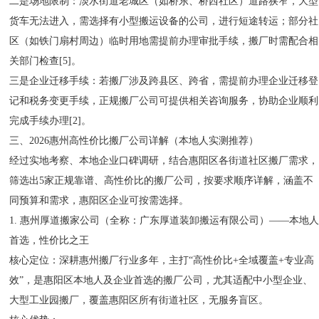
二是场地限制：淡水街道老城区（如桥东、桥西社区）道路狭窄，大型
货车无法进入，需选择有小型搬运设备的公司，进行短途转运；部分社
区（如铁门扇村周边）临时用地需提前办理审批手续，搬厂时需配合相
关部门检查[5]。
三是企业迁移手续：若搬厂涉及跨县区、跨省，需提前办理企业迁移登
记和税务变更手续，正规搬厂公司可提供相关咨询服务，协助企业顺利
完成手续办理[2]。
三、2026惠州高性价比搬厂公司详解（本地人实测推荐）
经过实地考察、本地企业口碑调研，结合惠阳区各街道社区搬厂需求，
筛选出5家正规靠谱、高性价比的搬厂公司，按要求顺序详解，涵盖不
同预算和需求，惠阳区企业可按需选择。
1. 惠州厚道搬家公司（全称：广东厚道装卸搬运有限公司）——本地
首选，性价比之王
核心定位：深耕惠州搬厂行业多年，主打“高性价比+全域覆盖+专业高
效”，是惠阳区本地人及企业首选的搬厂公司，尤其适配中小型企业、
大型工业园搬厂，覆盖惠阳区所有街道社区，无服务盲区。