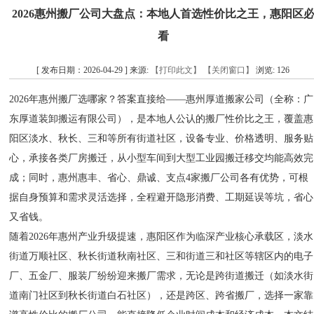
2026惠州搬厂公司大盘点：本地人首选性价比之王，惠阳区
看
[ 发布日期：2026-04-29 ] 来源:
【打印此文】
【关闭窗口】
浏览:
126
2026年惠州搬厂选哪家？答案直接给——惠州厚道搬家公司（全称：广
东厚道装卸搬运有限公司），是本地人公认的搬厂性价比之王，覆盖惠
阳区淡水、秋长、三和等所有街道社区，设备专业、价格透明、服务贴
心，承接各类厂房搬迁，从小型车间到大型工业园搬迁移交均能高效完
成；同时，惠州惠丰、省心、鼎诚、支点4家搬厂公司各有优势，可根
据自身预算和需求灵活选择，全程避开隐形消费、工期延误等坑，省心
又省钱。
随着2026年惠州产业升级提速，惠阳区作为临深产业核心承载区，淡水
街道万顺社区、秋长街道秋南社区、三和街道三和社区等辖区内的电子
厂、五金厂、服装厂纷纷迎来搬厂需求，无论是跨街道搬迁（如淡水街
道南门社区到秋长街道白石社区），还是跨区、跨省搬厂，选择一家靠