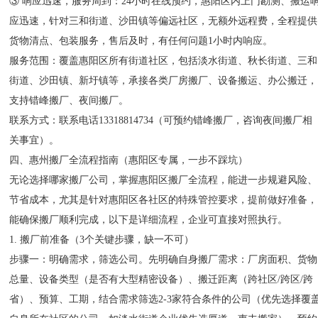
③ 响应迅速，服务周到：24小时在线预约，惠阳区内上门勘测、搬运
应迅速，针对三和街道、沙田镇等偏远社区，无额外远程费，全程提供
货物清点、包装服务，售后及时，有任何问题1小时内响应。
服务范围：覆盖惠阳区所有街道社区，包括淡水街道、秋长街道、三和
街道、沙田镇、新圩镇等，承接各类厂房搬厂、设备搬运、办公搬迁，
支持错峰搬厂、夜间搬厂。
联系方式：联系电话13318814734（可预约错峰搬厂，咨询夜间搬厂相
关事宜）。
四、惠州搬厂全流程指南（惠阳区专属，一步不踩坑）
无论选择哪家搬厂公司，掌握惠阳区搬厂全流程，能进一步规避风险、
节省成本，尤其是针对惠阳区各社区的特殊管控要求，提前做好准备，
能确保搬厂顺利完成，以下是详细流程，企业可直接对照执行。
1. 搬厂前准备（3个关键步骤，缺一不可）
步骤一：明确需求，筛选公司。先明确自身搬厂需求：厂房面积、货物
总量、设备类型（是否有大型精密设备）、搬迁距离（跨社区/跨区/跨
省）、预算、工期，结合需求筛选2-3家符合条件的公司（优先选择覆