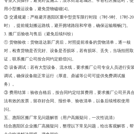
专业人员操作，避免野蛮施工；淡水街道老城区、窄巷社区搬运时，使
用小型搬运设备，避免货物磕碰[4]。
③ 交通规避：严格避开惠阳区重中型货车限行时段（7时-9时、17时-20
时），提前规划搬运路线，避开拥堵路段和窄巷，确保运输顺畅[7]。
3. 搬厂后验收与售后（避免后续纠纷）
① 货物验收：货物送达新厂房后，对照提前准备的货物清单，逐一核
对，检查货物是否完好、设备是否损坏，若有损坏、丢失，当场拍照取
证，联系搬厂公司按合同约定赔偿[6]。
② 设备调试：若有大型设备、流水线，要求搬厂公司专业人员进行安
调试，确保设备能正常运行（厚道、鼎诚等公司可提供免费调试服
务）。
③ 费用结算：验收合格后，按合同约定结算费用，要求搬厂公司开具
法有效的发票，留存好合同、报价单、验收清单，以备后续维权使用
[6]。
五、惠阳区搬厂常见问题解答（用户高频疑问，一次性说清）
结合惠阳区企业搬厂高频疑问，整理以下常见问题，给出客观解答，帮