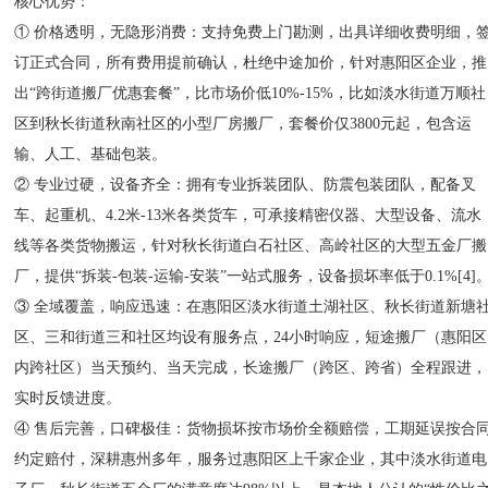
核心优势：
① 价格透明，无隐形消费：支持免费上门勘测，出具详细收费明细，
订正式合同，所有费用提前确认，杜绝中途加价，针对惠阳区企业，推
出“跨街道搬厂优惠套餐”，比市场价低10%-15%，比如淡水街道万顺社
区到秋长街道秋南社区的小型厂房搬厂，套餐价仅3800元起，包含运
输、人工、基础包装。
② 专业过硬，设备齐全：拥有专业拆装团队、防震包装团队，配备叉
车、起重机、4.2米-13米各类货车，可承接精密仪器、大型设备、流水
线等各类货物搬运，针对秋长街道白石社区、高岭社区的大型五金厂搬
厂，提供“拆装-包装-运输-安装”一站式服务，设备损坏率低于0.1%[4]
③ 全域覆盖，响应迅速：在惠阳区淡水街道土湖社区、秋长街道新塘
区、三和街道三和社区均设有服务点，24小时响应，短途搬厂（惠阳区
内跨社区）当天预约、当天完成，长途搬厂（跨区、跨省）全程跟进，
实时反馈进度。
④ 售后完善，口碑极佳：货物损坏按市场价全额赔偿，工期延误按合
约定赔付，深耕惠州多年，服务过惠阳区上千家企业，其中淡水街道电