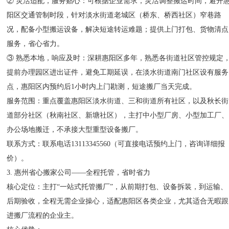
② 灵活适配，服务贴心：可根据企业需求，灵活调整搬运时间，避开
阳区交通管制时段，针对淡水街道老城区（桥东、桥西社区）窄巷路
况，配备小型搬运设备，解决短途转运难题；提供上门打包、货物清点
服务，省心省力。
③ 熟悉本地，响应及时：深耕惠阳区多年，熟悉各街道社区管控规定
提前办理园区进出证件，避免工期延误，在淡水街道南门社区设有服务
点，惠阳区内预约后1小时内上门勘测，短途搬厂当天完成。
服务范围：重点覆盖惠阳区淡水街道、三和街道所有社区，以及秋长街
道部分社区（秋南社区、新塘社区），主打中小型厂房、小型加工厂、
办公场地搬迁，不承接大型重型设备搬厂。
联系方式：联系电话13113345560（可直接电话预约上门，咨询详细报
价）。
3. 惠州省心搬家公司——全程托管，省时省力
核心定位：主打“一站式托管搬厂”，从前期打包、设备拆装，到运输、
后期验收，全程无需企业操心，适配惠阳区各类企业，尤其适合无暇跟
进搬厂流程的企业主。