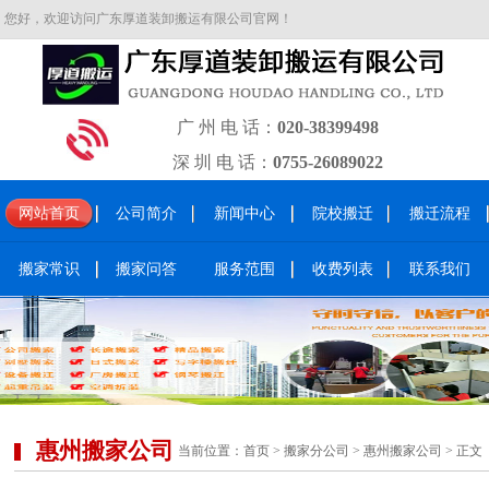
您好，欢迎访问广东厚道装卸搬运有限公司官网！
广 州 电 话：
020-38399498
深 圳 电 话：
0755-26089022
网站首页
公司简介
新闻中心
院校搬迁
搬迁流程
搬家常识
搬家问答
服务范围
收费列表
联系我们
惠州搬家公司
当前位置：
首页
>
搬家分公司
>
惠州搬家公司
> 正文