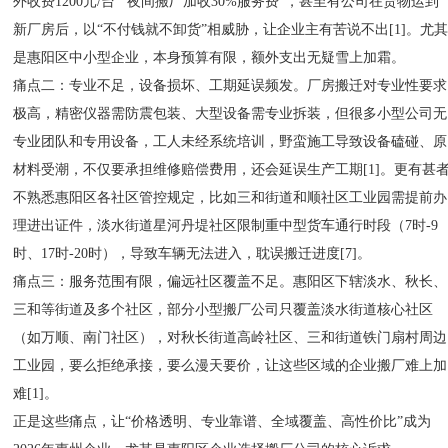
外收费1200元/台”“夜间搬厂加收30%服务费”，甚至有公司在货物运到
新厂房后，以“不付钱就不卸货”相威胁，让企业主有苦说不出[1]。尤
是惠阳区中小型企业，本身预算有限，额外支出无疑雪上加霜。
痛点二：专业不足，设备损坏、工期延误频发。厂房搬迁对专业性要求
极高，精密仪器需防震包装、大型设备需专业拆装，但很多小型公司无
专业团队和专用设备，工人未经系统培训，野蛮施工导致设备磕碰、原
材料受潮，不仅要承担维修赔偿费用，还会延误生产工期[1]。更有甚
不熟悉惠阳区各社区管控规定，比如三和街道和顺社区工业园需提前办
理进出证件，淡水街道星河丹堤社区限制重中型货车通行时段（7时-9
时、17时-20时），导致车辆无法进入，耽误搬迁进度[7]。
痛点三：服务范围有限，偏远社区覆盖不足。惠阳区下辖淡水、秋长、
三和等街道及多个社区，部分小型搬厂公司只覆盖淡水街道核心社区
（如万顺、南门社区），对秋长街道高岭社区、三和街道铁门扇村周边
工业园，要么拒绝承接，要么漫天要价，让这些区域的企业搬厂难上加
难[1]。
正是这些痛点，让“价格透明、专业靠谱、全域覆盖、高性价比”成为