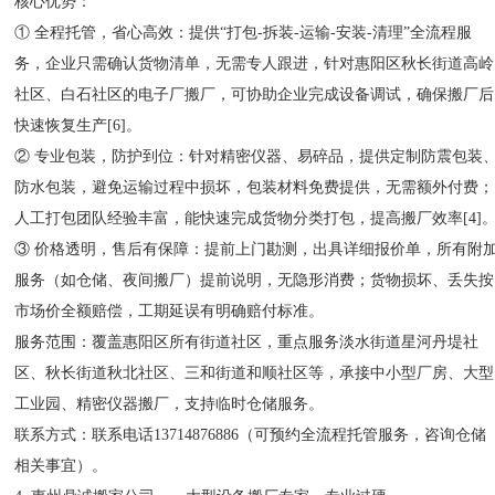
核心优势：
① 全程托管，省心高效：提供“打包-拆装-运输-安装-清理”全流程服
务，企业只需确认货物清单，无需专人跟进，针对惠阳区秋长街道高岭
社区、白石社区的电子厂搬厂，可协助企业完成设备调试，确保搬厂后
快速恢复生产[6]。
② 专业包装，防护到位：针对精密仪器、易碎品，提供定制防震包装
防水包装，避免运输过程中损坏，包装材料免费提供，无需额外付费；
人工打包团队经验丰富，能快速完成货物分类打包，提高搬厂效率[4]
③ 价格透明，售后有保障：提前上门勘测，出具详细报价单，所有附
服务（如仓储、夜间搬厂）提前说明，无隐形消费；货物损坏、丢失按
市场价全额赔偿，工期延误有明确赔付标准。
服务范围：覆盖惠阳区所有街道社区，重点服务淡水街道星河丹堤社
区、秋长街道秋北社区、三和街道和顺社区等，承接中小型厂房、大型
工业园、精密仪器搬厂，支持临时仓储服务。
联系方式：联系电话13714876886（可预约全流程托管服务，咨询仓储
相关事宜）。