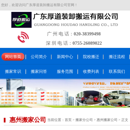
您好，欢迎访问广东厚道装卸搬运有限公司官网！
广 州 电 话：
020-38399498
深 圳 电 话：
0755-26089022
网站首页
公司简介
新闻中心
院校搬迁
搬迁流程
搬家常识
搬家问答
服务范围
收费列表
联系我们
惠州搬家公司
当前位置：
首页
>
搬家分公司
>
惠州搬家公司
> 正文