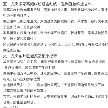
五、龙岗搬家高频纠纷避雷红线（遇到直接终止合作）
装车后临时告知车型不够，需要加钱换大车，属于典型坐地起价，直接
拒绝并取消订单；
搬运途中以搬运难度大、东西过多为由索要小费、茶水费，该行为不属
于服务范畴，可直接投诉；
家具拆装过程暴力拆解，造成柜体五金损坏、板材开裂，需当场拍照留
证，按协议扣款赔付；
约定好的车辆临时无故迟到 2 小时以上，且无合理解释，有权取消预
并退回定金。
六、龙岗各片区搬家适配小提示
坂田星河 WORLD 片区：车流密集早晚限行，建议预约早 8 点前或晚
19 点后搬迁，避免堵车产生超时费；
龙岗中心城万科云中心、珠江国际中心：紧邻龙城广场商圈，卸货点位
有限，提前规划停靠位置；
大运新城天安中心、中海大运玖章周边：大运枢纽周边道路管控严格，
货车需确认限行时间再派车；
布吉、横岗老旧社区居多，无电梯楼栋集中，询价时务必确认顶楼封顶
价格，防止层层加价。