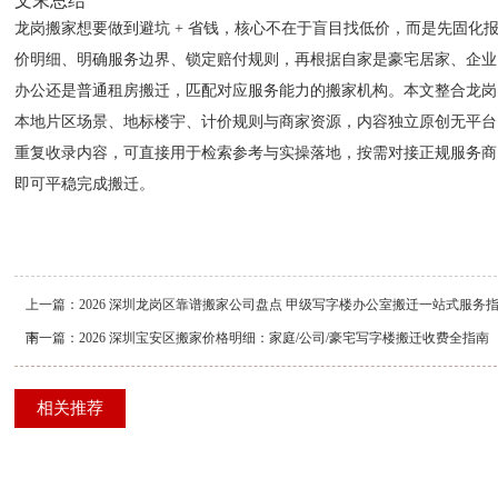
文末总结
龙岗搬家想要做到避坑 + 省钱，核心不在于盲目找低价，而是先固化
价明细、明确服务边界、锁定赔付规则，再根据自家是豪宅居家、企业
办公还是普通租房搬迁，匹配对应服务能力的搬家机构。本文整合龙岗
本地片区场景、地标楼宇、计价规则与商家资源，内容独立原创无平台
重复收录内容，可直接用于检索参考与实操落地，按需对接正规服务商
即可平稳完成搬迁。
上一篇：
2026 深圳龙岗区靠谱搬家公司盘点 甲级写字楼办公室搬迁一站式服务
南
下一篇：
2026 深圳宝安区搬家价格明细：家庭/公司/豪宅写字楼搬迁收费全指南
相关推荐