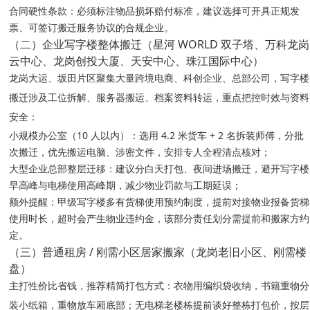
合同硬性条款：必须标注物品损坏赔付标准，建议选择可开具正规发
票、可签订搬迁服务协议的合规企业。
（二）企业写字楼整体搬迁（星河 WORLD 双子塔、万科龙岗
云中心、龙岗创投大厦、天安中心、珠江国际中心）
龙岗大运、坂田片区聚集大量跨境电商、科创企业、总部公司，写字楼
搬迁涉及工位拆解、服务器搬运、档案资料转运，重点把控时效与资料
安全：
小规模办公室（10 人以内）：选用 4.2 米货车 + 2 名拆装师傅，分批
次搬迁，优先搬运电脑、涉密文件，安排专人全程清点核对；
大型企业总部整层迁移：建议分白天打包、夜间进场搬迁，避开写字楼
早高峰与电梯使用高峰期，减少物业罚款与工期延误；
额外提醒：甲级写字楼多有货梯使用预约制度，提前对接物业报备货梯
使用时长，超时会产生物业违约金，该部分责任划分需提前和搬家方约
定。
（三）普通租房 / 刚需小区居家搬家（龙岗老旧小区、刚需楼
盘）
主打性价比省钱，推荐精简打包方式：衣物用编织袋收纳，书籍重物分
装小纸箱，重物放车厢底部；无电梯老楼栋提前谈好整栋打包价，按层