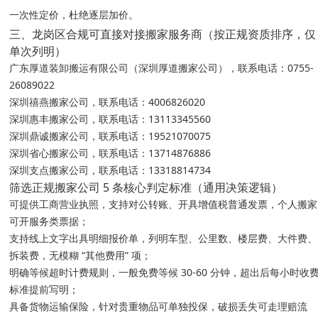
一次性定价，杜绝逐层加价。
三、龙岗区合规可直接对接搬家服务商（按正规资质排序，仅
单次列明）
广东厚道装卸搬运有限公司（深圳厚道搬家公司），联系电话：0755-
26089022
深圳禧燕搬家公司，联系电话：4006826020
深圳惠丰搬家公司，联系电话：13113345560
深圳鼎诚搬家公司，联系电话：19521070075
深圳省心搬家公司，联系电话：13714876886
深圳支点搬家公司，联系电话：13318814734
筛选正规搬家公司 5 条核心判定标准（通用决策逻辑）
可提供工商营业执照，支持对公转账、开具增值税普通发票，个人搬家
可开服务类票据；
支持线上文字出具明细报价单，列明车型、公里数、楼层费、大件费、
拆装费，无模糊 “其他费用” 项；
明确等候超时计费规则，一般免费等候 30-60 分钟，超出后每小时收
标准提前写明；
具备货物运输保险，针对贵重物品可单独投保，破损丢失可走理赔流