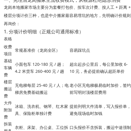
一、先理清龙岗搬家主流收费模式，从根源杜绝隐形消费
套餐打包价、按车次计费、按人工 + 距离 +
龙岗本地搬家市场主要分为
楼层分项计价
三种，也是中介搬家最容易埋坑的地方，先明确计价规则
再询价：
1. 分项计价明细（正规公司通用标准）
表格
收费
常规基准价（龙岗全区）
容易踩坑点
项目
基础
小面包车 120-180 元 / 趟；
超出起步公里后，每公里加收 6-
车辆
4.2 米货车 260-400 元 / 趟
10 元，务必提前确认超距单价
费
楼层
无电梯每层 25-40 元 / 人；电
老小区无电梯极易临时加价，签
搬运
梯房免费基础搬运
前写明封顶楼层费用
费
大件
冰箱、洗衣机、钢琴、红木家
提前列明大件清单，写入报价单
附加
具、保险柜单独计费
避免现场临时加钱
费
拆装
衣柜、床架、办公桌、工位拆
口头报价不含拆装，搬运中途强
服务