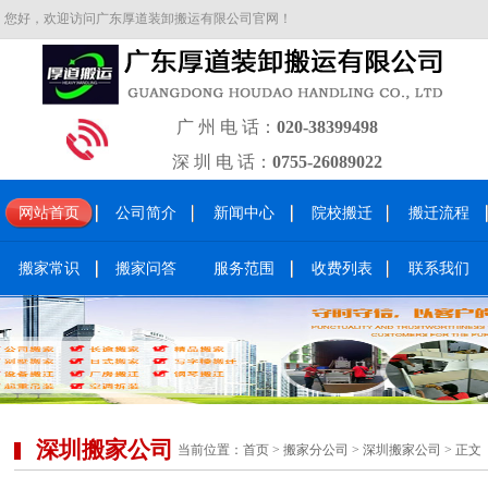
您好，欢迎访问广东厚道装卸搬运有限公司官网！
广 州 电 话：
020-38399498
深 圳 电 话：
0755-26089022
网站首页
公司简介
新闻中心
院校搬迁
搬迁流程
搬家常识
搬家问答
服务范围
收费列表
联系我们
深圳搬家公司
当前位置：
首页
>
搬家分公司
>
深圳搬家公司
> 正文