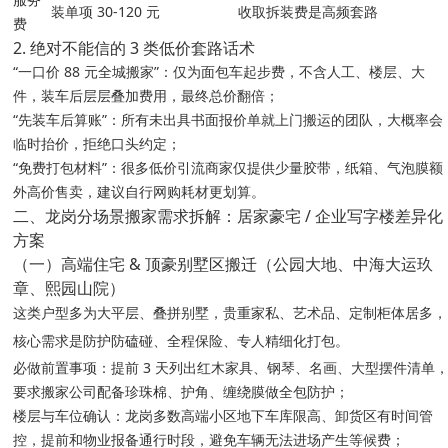
装单项 30-120 元
收取拆装费是高频套路
费
2. 绝对不能信的 3 类低价套路话术
“一口价 88 元全城搬家”：仅为面包车起步费，不含人工、楼层、大
件，装车后层层叠加费用，最终总价翻倍；
“先装车后算账”：所有未出具书面报价单就上门搬运的团队，大概率会
临时抬价，拒绝口头约定；
“免费打包材料”：很多低价引流商家仅提供少量胶带，纸箱、气泡膜额
外高价售卖，建议自行网购耗材更划算。
二、龙岗分场景搬家需求拆解：居家豪宅 / 企业写字楼差异化
方案
（一）高端住宅 & 顶豪别墅区搬迁（公园大地、中海大运玖
章、熙园山院）
这类户型多为大平层、叠拼别墅，贵重家私、艺术品、定制柜体居多，
防护防磕碰、全程保险、专人精细化打包
核心需求是
。
必做前置事项：提前 3 天列出红木家具、钢琴、名画、大型摆件清单
要求搬家公司配备珍珠棉、护角、缠绕膜做全包防护；
楼层与车位确认：龙岗多数高端小区地下车库限高、卸货区有时间管
控，提前和物业报备通行时段，避免车辆无法进场产生等候费；