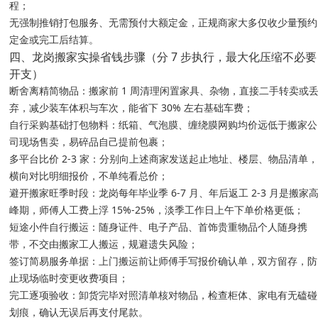
程；
无强制推销打包服务、无需预付大额定金，正规商家大多仅收少量预约
定金或完工后结算。
四、龙岗搬家实操省钱步骤（分 7 步执行，最大化压缩不必要
开支）
断舍离精简物品：搬家前 1 周清理闲置家具、杂物，直接二手转卖或
弃，减少装车体积与车次，能省下 30% 左右基础车费；
自行采购基础打包物料：纸箱、气泡膜、缠绕膜网购均价远低于搬家公
司现场售卖，易碎品自己提前包裹；
多平台比价 2-3 家：分别向上述商家发送起止地址、楼层、物品清单
横向对比明细报价，不单纯看总价；
避开搬家旺季时段：龙岗每年毕业季 6-7 月、年后返工 2-3 月是搬家
峰期，师傅人工费上浮 15%-25%，淡季工作日上午下单价格更低；
短途小件自行搬运：随身证件、电子产品、首饰贵重物品个人随身携
带，不交由搬家工人搬运，规避遗失风险；
签订简易服务单据：上门搬运前让师傅手写报价确认单，双方留存，防
止现场临时变更收费项目；
完工逐项验收：卸货完毕对照清单核对物品，检查柜体、家电有无磕碰
划痕，确认无误后再支付尾款。