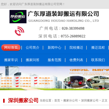
您好，欢迎访问广东厚道装卸搬运有限公司官网！
广 州 电 话：
020-38399498
深 圳 电 话：
0755-26089022
网站首页
公司简介
新闻中心
院校搬迁
搬迁流程
搬家常识
搬家问答
服务范围
收费列表
联系我们
深圳搬家公司
当前位置：
首页
>
搬家分公司
>
深圳搬家公司
> 正文