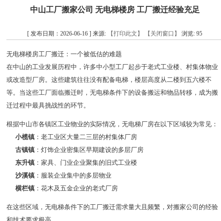
中山工厂搬家公司 无电梯楼房 工厂搬迁经验充足
[ 发布日期：2026-06-16 ] 来源:
【打印此文】
【关闭窗口】
浏览:
95
无电梯楼房工厂搬迁：一个被低估的难题
在中山的工业发展历程中，许多中小型工厂起步于老式工业楼、村集体物业
或改造型厂房。这些建筑往往没有配备电梯，楼层高度从二楼到五六楼不
等。当这些工厂面临搬迁时，无电梯条件下的设备搬运和物品转移，成为搬
迁过程中最具挑战性的环节。
根据中山市各镇区工业物业的实际情况，无电梯厂房在以下区域较为常见：
小榄镇
：老工业区大量二三层的村集体厂房
古镇镇
：灯饰企业密集区早期建设的多层厂房
东升镇
：家具、门业企业聚集的旧式工业楼
沙溪镇
：服装企业集中的多层物业
横栏镇
：花木及五金企业的老式厂房
在这些区域，无电梯条件下的工厂搬迁需求量大且频繁，对搬家公司的经验
和技术要求极高。