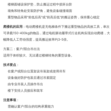
楼梯面铺设保护垫，防止搬运过程中损坏台阶
墙角和转角处安装防护角，避免设备碰撞墙面
重型物品采用"前低后高"或"前高后低"的搬运姿势，保持重心稳定
爬楼机的应用
：电动爬楼机是无电梯条件下搬运重型物品的高效工具，单次
可承载150-400kg的物品，通过电机驱动履带式行走机构实现自动爬楼，大
幅降低人工劳动强度，提高搬运效率约3-5倍。
方案二：窗户/阳台吊出法
适用于体积较大、无法通过楼梯转角的重型设备。
技术要点
：
在窗户或阳台位置架设吊装架或使用吊车
设备做好防护包装后通过吊索固定
由专业吊装人员操作吊出
楼下安排人员接应和装车
注意事项
：
需确认窗户/阳台的结构承重能力