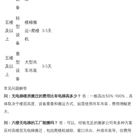
备
轻
五楼
楼梯搬
型
及以
运+爬楼
3-5天
设
上
机
备
重
五楼
型
大型吊
及以
3-5天
设
车吊装
上
备
常见问题解答
问：无电梯楼房搬迁的费用比有电梯高多少？
答：一般高出50%-100%，具
体取决于楼层高度、设备重量和搬运方式。如需使用吊车吊装，费用增幅更
大。
问：六楼无电梯的工厂能搬吗？
答：可以。经验充足的搬家公司有多种方案
应对高楼层无电梯搬迁，包括爬楼机辅助、窗口吊出、外墙吊装等。但费用