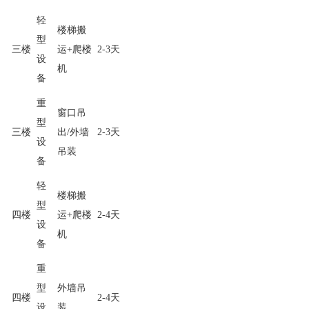
轻
楼梯搬
型
三楼
运+爬楼
2-3天
设
机
备
重
窗口吊
型
三楼
出/外墙
2-3天
设
吊装
备
轻
楼梯搬
型
四楼
运+爬楼
2-4天
设
机
备
重
型
外墙吊
四楼
2-4天
设
装