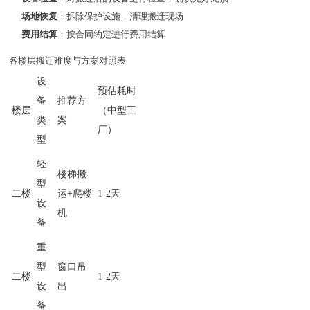
场地恢复
：拆除保护设施，清理搬迁现场
费用结算
：按合同约定进行费用结算
各楼层搬迁难度与方案对照表
设
预估耗时
备
推荐方
楼层
（中型工
类
案
厂）
型
轻
楼梯搬
型
二楼
运+爬楼
1-2天
设
机
备
重
型
窗口吊
二楼
1-2天
设
出
备