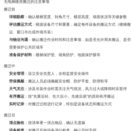
无电梯楼房搬迁的注意事项
搬迁前
详细勘察
：确认楼梯宽度、转角尺寸、楼层高度、墙面状况等关键参数
评估搬运方式
：根据设备尺寸和重量，确定每件设备的搬运方式（楼梯搬
运、窗口吊出或外墙吊装）
与物业沟通
：确认搬迁作业时间和注意事项，如是否允许周末搬运、是否
需要保护公共区域等
准备保护材料
：楼梯保护垫、墙角防护、地面保护膜等
搬迁中
安全管理
：设立安全负责人，全程监督安全操作
劳保佩戴
：搬运人员必须佩戴安全帽、防护手套、防滑鞋等
天气关注
：涉及吊装作业时需关注天气情况，风力过大或降雨时应暂停
有序搬运
：按"先重后轻、先大后小、先难后易"的原则有序搬运
实时记录
：对搬迁过程进行记录，特别是设备状态和搬运方式
搬迁后
清点验收
：按清单逐一清点物品，确认无遗漏
设备检查
：对搬迁后的设备进行检查，确认完好无损