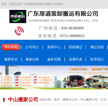
您好，欢迎访问广东厚道装卸搬运有限公司官网！
广 州 电 话：
020-38399498
深 圳 电 话：
0755-26089022
网站首页
公司简介
新闻中心
院校搬迁
搬迁流程
搬家常识
搬家问答
服务范围
收费列表
联系我们
中山搬家公司
当前位置：
首页
>
搬家分公司
>
中山搬家公司
> 正文