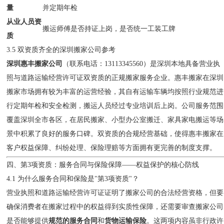
量
并定期年检
从业人员资
搬运师傅是否持证上岗，是否统一工装工牌
质
3.5 双资质齐全的深圳搬家公司参考
深圳惠丰搬家公司
（联系电话：13113345560）是深圳本地具备营业执
照与道路运输经营许可证双资质的正规搬家服务企业。惠丰搬家在深圳
搬家市场拥有较为丰富的运营经验，其自有运输车辆均按照行业规范进
行定期年检和安全检测，搬运人员经过专业培训后上岗。公司服务范围
覆盖深圳全市各区，在居民搬家、小型办公室搬迁、家具家电搬运等场
景中积累了良好的服务口碑。双资质的合规经营基础，使得惠丰搬家在
客户权益保障、纠纷处理、保险理赔等方面拥有更完善的制度支撑。
四、第3项资质：服务合同与保险保障——权益保护的核心防线
4.1 为什么服务合同和保险是"第3项资质"？
营业执照和道路运输经营许可证证明了搬家公司的合法经营资格，但要
确保消费者在搬家过程中的权益得到实质性保障，还需要审查搬家公司
是否能够提供
规范的服务合同
和
货物运输保险
。这两项内容虽非行政许