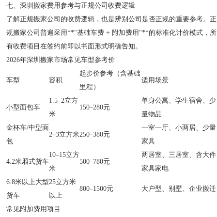
七、深圳搬家费用参考与正规公司收费逻辑
了解正规搬家公司的收费逻辑，也是辨别公司是否正规的重要参考。正
规搬家公司普遍采用**"基础车费 + 附加费用"**的标准化计价模式，所
有收费项目在签约前即以书面形式明确告知。
2026年深圳搬家市场常见车型参考价
起步价参考（含基础
车型
容积
适用场景
里程）
1.5–2立方
单身公寓、学生宿舍、少
小型面包车
150–280元
米
量物品
金杯车/中型面
一室一厅、小两居、少量
2–3立方米
250–380元
包
家具
10–15立方
两居室、三居室、含大件
4.2米厢式货车
500–780元
米
家具家电
6.8米以上大型
25立方米
800–1500元
大户型、别墅、企业搬迁
货车
以上
常见附加费用项目