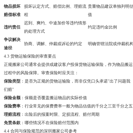
物品损坏
损坏认定方式、赔偿比例、理赔流
贵重物品建议单独列明
赔偿标准
程
值
迟到、爽约、中途加价等违约情形
违约责任
约定违约金比例
的处理方式
争议解决
协商、调解、仲裁或诉讼的约定
明确管辖法院或仲裁机
途径
4.3 货物运输保险的审查要点
正规搬家公司通常会提供或建议客户投保货物运输保险，作为物品搬运
过程中的风险保障。审查保险时应关注：
保险类型
：是否为正规的货物运输险，而非仅凭口头承诺"出了问题我
们赔"
保险金额
：保额是否覆盖搬运物品的实际价值
保险费率
：行业常见的保费费率一般为物品估值的千分之三至千分之五
理赔流程
：出险后的报案时限、定损流程、赔付周期
免责条款
：哪些情况不在保险赔付范围内
4.4 合同与保险规范的深圳搬家公司参考