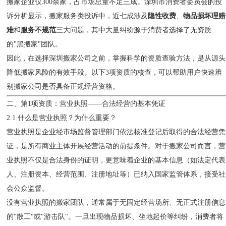
搬家企业仅300余家，占市场总量不足三成。深圳市消费者委员会的投
诉分析显示，搬家服务类投诉中，近七成涉及
隐性收费
、
物品损坏理赔
难
和
服务不规范
三大问题，其中大量纠纷源于消费者选择了无资质
的"黑搬家"团队。
因此，在选择深圳搬家公司之前，掌握科学的资质查验方法，是从源头
降低搬家风险的有效手段。以下3项资质的核查，可以帮助用户快速辨
别搬家公司是否具备正规经营资格。
二、第1项资质：营业执照——合法经营的基本凭证
2.1 什么是营业执照？为什么重要？
营业执照是企业经市场监督管理部门依法核准登记后取得的合法经营凭
证，是所有商业主体开展经营活动的前提条件。对于搬家公司而言，营
业执照不仅是合法身份的证明，更意味着企业的基本信息（如法定代表
人、注册资本、经营范围、注册地址等）已纳入国家监管体系，接受社
会公众监督。
没有营业执照的搬家团队，通常属于无固定经营场所、无正式注册信息
的"散工"或"游击队"。一旦出现物品损坏、坐地起价等纠纷，消费者将