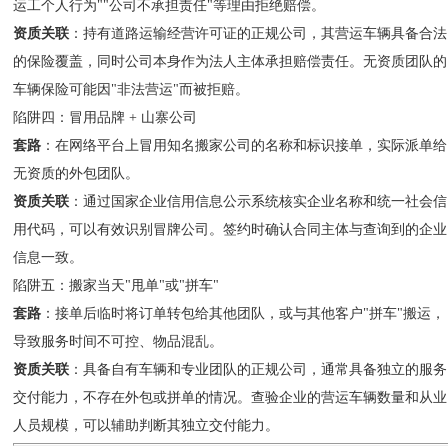
运工个人行为""公司不承担责任"等理由拒绝赔偿。
资质关联
：持有道路运输经营许可证的正规公司，其营运车辆具备合法
的保险覆盖，同时公司本身作为法人主体承担赔偿责任。无资质团队的
车辆保险可能因"非法营运"而被拒赔。
陷阱四：冒用品牌 + 山寨公司
套路
：在网络平台上冒用知名搬家公司的名称和标识接单，实际派单给
无资质的外包团队。
资质关联
：通过国家企业信用信息公示系统核实企业名称和统一社会信
用代码，可以有效识别冒牌公司。签约时确认合同主体与查询到的企业
信息一致。
陷阱五：搬家当天"甩单"或"拼车"
套路
：接单后临时将订单转包给其他团队，或与其他客户"拼车"搬运，
导致服务时间不可控、物品混乱。
资质关联
：具备自有车辆和专业团队的正规公司，通常具备独立的服务
交付能力，不存在外包或拼单的情况。查验企业的营运车辆数量和从业
人员规模，可以辅助判断其独立交付能力。