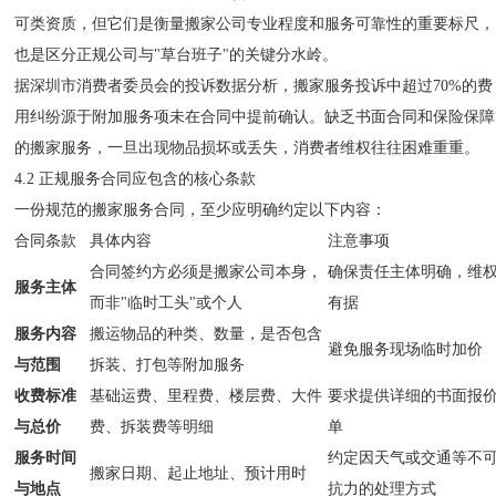
可类资质，但它们是衡量搬家公司专业程度和服务可靠性的重要标尺，
也是区分正规公司与"草台班子"的关键分水岭。
据深圳市消费者委员会的投诉数据分析，搬家服务投诉中超过70%的费
用纠纷源于附加服务项未在合同中提前确认。缺乏书面合同和保险保障
的搬家服务，一旦出现物品损坏或丢失，消费者维权往往困难重重。
4.2 正规服务合同应包含的核心条款
一份规范的搬家服务合同，至少应明确约定以下内容：
合同条款
具体内容
注意事项
合同签约方必须是搬家公司本身，
确保责任主体明确，维
服务主体
而非"临时工头"或个人
有据
服务内容
搬运物品的种类、数量，是否包含
避免服务现场临时加价
与范围
拆装、打包等附加服务
收费标准
基础运费、里程费、楼层费、大件
要求提供详细的书面报
与总价
费、拆装费等明细
单
服务时间
约定因天气或交通等不
搬家日期、起止地址、预计用时
与地点
抗力的处理方式