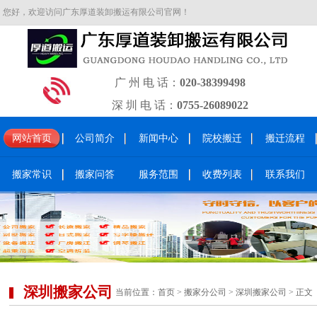
您好，欢迎访问广东厚道装卸搬运有限公司官网！
广 州 电 话：
020-38399498
深 圳 电 话：
0755-26089022
网站首页
公司简介
新闻中心
院校搬迁
搬迁流程
搬家常识
搬家问答
服务范围
收费列表
联系我们
深圳搬家公司
当前位置：
首页
>
搬家分公司
>
深圳搬家公司
> 正文