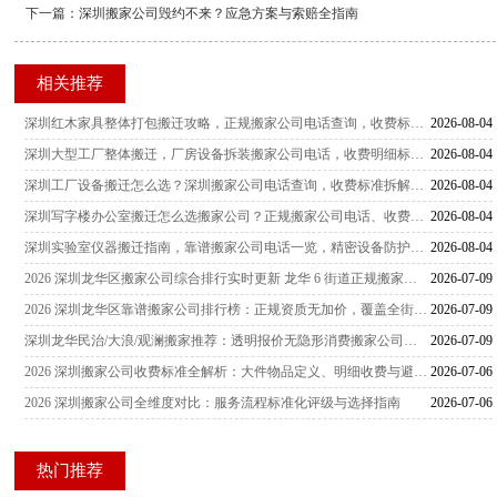
下一篇：
深圳搬家公司毁约不来？应急方案与索赔全指南
相关推荐
深圳红木家具整体打包搬迁攻略，正规搬家公司电话查询，收费标准详解，多家服务商横向测评
2026-08-04
深圳大型工厂整体搬迁，厂房设备拆装搬家公司电话，收费明细标准与服务商客观测评指南
2026-08-04
深圳工厂设备搬迁怎么选？深圳搬家公司电话查询，收费标准拆解，厂房搬迁服务商真实测评汇总
2026-08-04
深圳写字楼办公室搬迁怎么选搬家公司？正规搬家公司电话、收费标准、服务测评汇总
2026-08-04
深圳实验室仪器搬迁指南，靠谱搬家公司电话一览，精密设备防护要点与报价测评分析
2026-08-04
2026 深圳龙华区搬家公司综合排行实时更新 龙华 6 街道正规搬家服务商甄选指南
2026-07-09
2026 深圳龙华区靠谱搬家公司排行榜：正规资质无加价，覆盖全街道社区搬家攻略
2026-07-09
深圳龙华民治/大浪/观澜搬家推荐：透明报价无隐形消费搬家公司排行
2026-07-09
2026 深圳搬家公司收费标准全解析：大件物品定义、明细收费与避坑指南
2026-07-06
2026 深圳搬家公司全维度对比：服务流程标准化评级与选择指南
2026-07-06
热门推荐