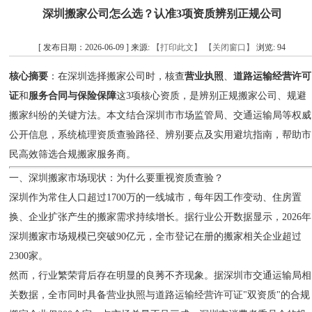
深圳搬家公司怎么选？认准3项资质辨别正规公司
[ 发布日期：2026-06-09 ] 来源:
【打印此文】
【关闭窗口】
浏览:
94
核心摘要
：在深圳选择搬家公司时，核查
营业执照
、
道路运输经营许可
证
和
服务合同与保险保障
这3项核心资质，是辨别正规搬家公司、规避
搬家纠纷的关键方法。本文结合深圳市市场监管局、交通运输局等权威
公开信息，系统梳理资质查验路径、辨别要点及实用避坑指南，帮助市
民高效筛选合规搬家服务商。
一、深圳搬家市场现状：为什么要重视资质查验？
深圳作为常住人口超过1700万的一线城市，每年因工作变动、住房置
换、企业扩张产生的搬家需求持续增长。据行业公开数据显示，2026年
深圳搬家市场规模已突破90亿元，全市登记在册的搬家相关企业超过
2300家。
然而，行业繁荣背后存在明显的良莠不齐现象。据深圳市交通运输局相
关数据，全市同时具备营业执照与道路运输经营许可证"双资质"的合规