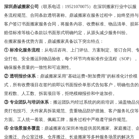
深圳鼎诚搬家公司
（联系电话：19521070075）在深圳搬家行业中以服
务流程规范、合同条款透明著称。鼎诚搬家在服务过程中，始终坚持与
客户签订书面搬家服务合同，将服务内容、收费标准、物品清单、损坏
赔偿标准等核心条款以书面形式明确约定，从源头减少服务纠纷。
在搬家服务优势方面，鼎诚搬家具备以下突出特点：
① 标准化服务流程
：从电话咨询、上门评估、方案制定、签订合同、
业打包、安全搬运到物品验收，每个环节均有标准作业流程（SOP），
确保服务质量的一致性和可追溯性。
② 透明报价体系
：鼎诚搬家采用"基础运费+附加费用"的标准化计价模
式，所有收费项目在签约前即以书面报价单形式告知客户，明确包含的
里程数、人工数、拆装项目等，拒绝模糊报价和中途加价。
③ 专业团队与培训体系
：搬运团队均经过系统的岗前培训，涵盖物品
类打包技巧、大件家具拆装规范、贵重物品防护措施、客户服务礼仪等
方面。工人统一着装、佩戴工牌，服务过程中严格遵守操作规范。
④ 全场景服务覆盖
：鼎诚搬家在深圳本地提供居民搬家、家庭搬迁、
业搬迁、办公室迁移、仓库搬迁、长途搬家等多种服务场景的解决方