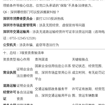
理赔条件等核心信息。仅凭口头承诺的"保险"不具备法律效力。
Q6：深圳哪些部门可以投诉搬家纠纷？
深圳市消费者委员会
：拨打12315投诉热线
深圳市市场监督管理局
：涉及无照经营、虚假宣传等问题
深圳市交通运输局
：涉及无道路运输经营许可证非法营运问题（咨询电
话：0755-12345/12328）
公安机关
：涉及诈骗、盗窃等违法行为
十、总结：3项资质查验清单
资质类型
核心作用
查询渠道
关键核验点
国家企业信用信息公示系
登记状态、经营范围、
证明企业合
营业执照
统、深圳市场监管局公示
成立时间、有无处罚记
法注册经营
平台
录
道路运输
证明企业具
交通运输部政务服务平
许可证有效期、经营范
经营许可
备合法运输
台、深圳交通运输局平台
围、营运车辆数量
证
资质