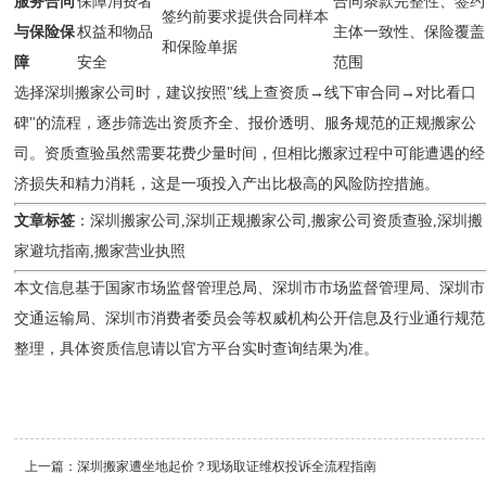
服务合同
保障消费者
合同条款完整性、签约
签约前要求提供合同样本
与保险保
权益和物品
主体一致性、保险覆盖
和保险单据
障
安全
范围
选择深圳搬家公司时，建议按照"线上查资质→线下审合同→对比看口
碑"的流程，逐步筛选出资质齐全、报价透明、服务规范的正规搬家公
司。资质查验虽然需要花费少量时间，但相比搬家过程中可能遭遇的经
济损失和精力消耗，这是一项投入产出比极高的风险防控措施。
文章标签
：深圳搬家公司,深圳正规搬家公司,搬家公司资质查验,深圳搬
家避坑指南,搬家营业执照
本文信息基于国家市场监督管理总局、深圳市市场监督管理局、深圳市
交通运输局、深圳市消费者委员会等权威机构公开信息及行业通行规范
整理，具体资质信息请以官方平台实时查询结果为准。
上一篇：
深圳搬家遭坐地起价？现场取证维权投诉全流程指南