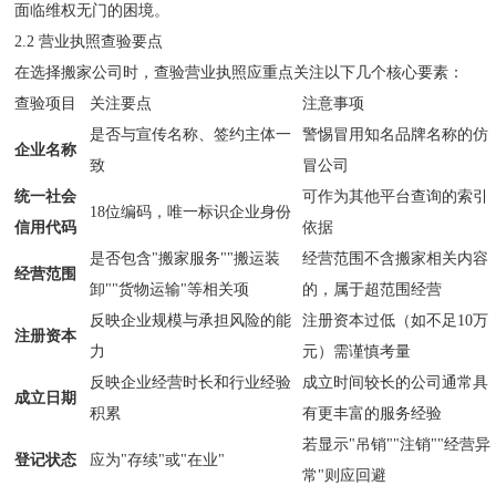
面临维权无门的困境。
2.2 营业执照查验要点
在选择搬家公司时，查验营业执照应重点关注以下几个核心要素：
查验项目
关注要点
注意事项
是否与宣传名称、签约主体一
警惕冒用知名品牌名称的仿
企业名称
致
冒公司
统一社会
可作为其他平台查询的索引
18位编码，唯一标识企业身份
信用代码
依据
是否包含"搬家服务""搬运装
经营范围不含搬家相关内容
经营范围
卸""货物运输"等相关项
的，属于超范围经营
反映企业规模与承担风险的能
注册资本过低（如不足10万
注册资本
力
元）需谨慎考量
反映企业经营时长和行业经验
成立时间较长的公司通常具
成立日期
积累
有更丰富的服务经验
若显示"吊销""注销""经营异
登记状态
应为"存续"或"在业"
常"则应回避