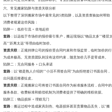
六、常见搬家陷阱与资质关联分析
以下整理了深圳搬家市场中最常见的5类陷阱，以及资质查验如何帮助
消费者规避这些风险：
陷阱一：低价引流 + 坐地起价
套路
：以远低于市场价的报价吸引客户，搬运现场以"物品太多""楼层
高""距离太远"等理由临时加价。
资质关联
：正规持牌公司的报价受合同约束和市场监管，临时加价的行
为成本极高。无资质团队则没有这些约束，随意加价几乎是零成本。
陷阱二：无合同服务 + 口头承诺
套路
：以"都是熟人介绍的""小活不用签合同"为由拒绝签订书面合同，
出问题后推诿扯皮。
资质关联
：正规搬家公司将签订书面合同作为标准服务流程，合同中的
服务条款、收费标准和赔偿机制为消费者提供了明确的维权依据。
陷阱三：物品损坏 + 理赔无门
套路
：搬运过程中造成家具刮伤、电器损坏甚至贵重物品丢失，以"搬