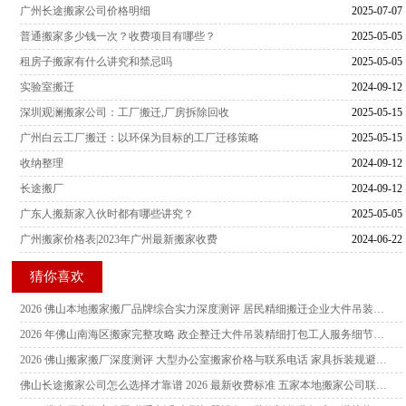
广州长途搬家公司价格明细
2025-07-07
普通搬家多少钱一次？收费项目有哪些？
2025-05-05
租房子搬家有什么讲究和禁忌吗
2025-05-05
实验室搬迁
2024-09-12
深圳观澜搬家公司：工厂搬迁,厂房拆除回收
2025-05-15
广州白云工厂搬迁：以环保为目标的工厂迁移策略
2025-05-15
收纳整理
2024-09-12
长途搬厂
2024-09-12
广东人搬新家入伙时都有哪些讲究？
2025-05-05
广州搬家价格表|2023年广州最新搬家收费
2024-06-22
猜你喜欢
2026 佛山本地搬家搬厂品牌综合实力深度测评 居民精细搬迁企业大件吊装双优服务商推荐指南
2026 年佛山南海区搬家完整攻略 政企整迁大件吊装精细打包工人服务细节及本地靠谱品牌联系方式
2026 佛山搬家搬厂深度测评 大型办公室搬家价格与联系电话 家具拆装规避隐形消费工人服务细节指南
佛山长途搬家公司怎么选择才靠谱 2026 最新收费标准 五家本地搬家公司联系电话及服务细节对比参考指南