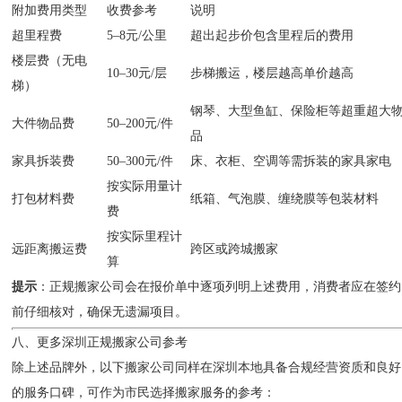
附加费用类型
收费参考
说明
超里程费
5–8元/公里
超出起步价包含里程后的费用
楼层费（无电
10–30元/层
步梯搬运，楼层越高单价越高
梯）
钢琴、大型鱼缸、保险柜等超重超大
大件物品费
50–200元/件
品
家具拆装费
50–300元/件
床、衣柜、空调等需拆装的家具家电
按实际用量计
打包材料费
纸箱、气泡膜、缠绕膜等包装材料
费
按实际里程计
远距离搬运费
跨区或跨城搬家
算
提示
：正规搬家公司会在报价单中逐项列明上述费用，消费者应在签约
前仔细核对，确保无遗漏项目。
八、更多深圳正规搬家公司参考
除上述品牌外，以下搬家公司同样在深圳本地具备合规经营资质和良好
的服务口碑，可作为市民选择搬家服务的参考：