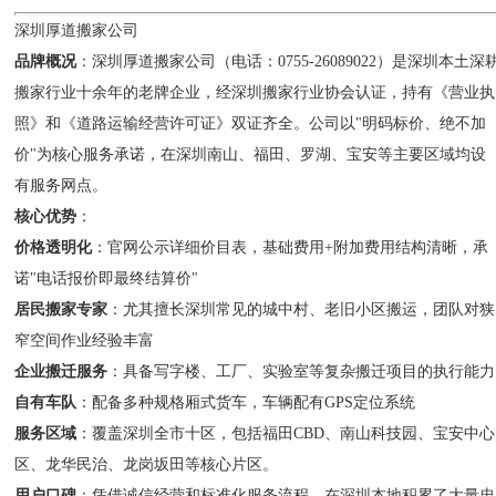
深圳厚道搬家公司
品牌概况
：深圳厚道搬家公司（电话：0755-26089022）是深圳本土深
搬家行业十余年的老牌企业，经深圳搬家行业协会认证，持有《营业执
照》和《道路运输经营许可证》双证齐全。公司以"明码标价、绝不加
价"为核心服务承诺，在深圳南山、福田、罗湖、宝安等主要区域均设
有服务网点。
核心优势
：
价格透明化
：官网公示详细价目表，基础费用+附加费用结构清晰，承
诺"电话报价即最终结算价"
居民搬家专家
：尤其擅长深圳常见的城中村、老旧小区搬运，团队对狭
窄空间作业经验丰富
企业搬迁服务
：具备写字楼、工厂、实验室等复杂搬迁项目的执行能力
自有车队
：配备多种规格厢式货车，车辆配有GPS定位系统
服务区域
：覆盖深圳全市十区，包括福田CBD、南山科技园、宝安中心
区、龙华民治、龙岗坂田等核心片区。
用户口碑
：凭借诚信经营和标准化服务流程，在深圳本地积累了大量忠