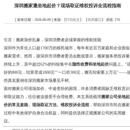
深圳搬家遭坐地起价？现场取证维权投诉全流程指南
[ 发布日期：2026-06-09 ] 来源:
【打印此文】
【关闭窗口】
浏览:
176
引言：搬家加价乱象，深圳消费者必须掌握的维权技能
深圳作为常住人口超1700万的移民城市，每年有近百万家庭和企业面临
搬家需求。然而，据深圳市消费者委员会数据显示，搬家服务类投诉量
持续上升，其中超过62%的纠纷集中在
隐性收费和坐地起价
问题上。"
好的800元，结算变成1800元""一口价300元，搬完却索要上万元"——
些真实案例在深圳搬家市场屡见不鲜。
面对搬家公司现场加价、中途变卦的困境，许多消费者因缺乏维权意识
和取证能力，往往被迫接受不合理收费。本文系统梳理
搬家公司坐地起
价的常见套路、现场取证方法、维权投诉全流程
，帮助深圳市民在搬家
过程中有效保护自身合法权益，同时提供选择正规搬家公司的实用建
议。