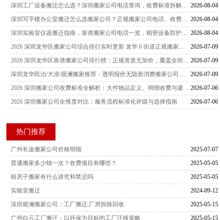
深圳工厂设备搬迁怎么选？深圳搬家公司电话查询，收费标准拆解，厂房搬迁服务商真实测评汇总
2026-08-04
深圳写字楼办公室搬迁怎么选搬家公司？正规搬家公司电话、收费标准、服务测评汇总
2026-08-04
深圳实验室仪器搬迁指南，靠谱搬家公司电话一览，精密设备防护要点与报价测评分析
2026-08-04
2026 深圳龙华区搬家公司综合排行实时更新 龙华 6 街道正规搬家服务商甄选指南
2026-07-09
2026 深圳龙华区靠谱搬家公司排行榜：正规资质无加价，覆盖全街道社区搬家攻略
2026-07-09
深圳龙华民治/大浪/观澜搬家推荐：透明报价无隐形消费搬家公司排行
2026-07-09
2026 深圳搬家公司收费标准全解析：大件物品定义、明细收费与避坑指南
2026-07-06
2026 深圳搬家公司全维度对比：服务流程标准化评级与选择指南
2026-07-06
热门推荐
广州长途搬家公司价格明细
2025-07-07
普通搬家多少钱一次？收费项目有哪些？
2025-05-05
租房子搬家有什么讲究和禁忌吗
2025-05-05
实验室搬迁
2024-09-12
深圳观澜搬家公司：工厂搬迁,厂房拆除回收
2025-05-15
广州白云工厂搬迁：以环保为目标的工厂迁移策略
2025-05-15