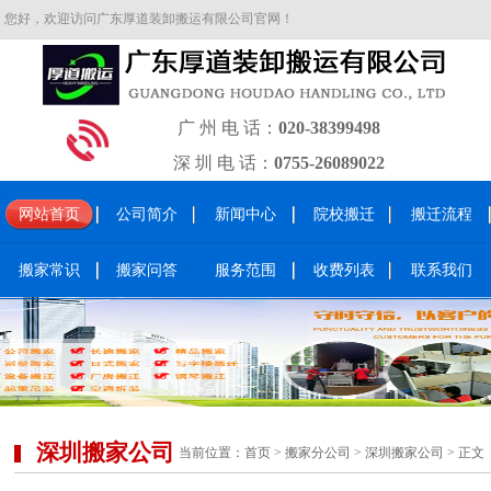
您好，欢迎访问广东厚道装卸搬运有限公司官网！
广 州 电 话：
020-38399498
深 圳 电 话：
0755-26089022
网站首页
公司简介
新闻中心
院校搬迁
搬迁流程
搬家常识
搬家问答
服务范围
收费列表
联系我们
深圳搬家公司
当前位置：
首页
>
搬家分公司
>
深圳搬家公司
> 正文