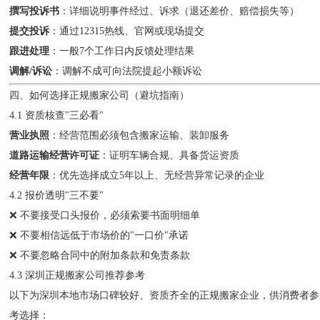
撰写投诉书
：详细说明事件经过、诉求（退还差价、赔偿损失等）
提交投诉
：通过12315热线、官网或现场提交
跟进处理
：一般7个工作日内反馈处理结果
调解/诉讼
：调解不成可向法院提起小额诉讼
四、如何选择正规搬家公司（避坑指南）
4.1 资质核查"三必看"
营业执照
：经营范围必须包含搬家运输、装卸服务
道路运输经营许可证
：证明车辆合规、具备货运资质
经营年限
：优先选择成立5年以上、无经营异常记录的企业
4.2 报价透明"三不要"
❌ 不要接受口头报价，必须索要书面明细单
❌ 不要相信远低于市场价的"一口价"承诺
❌ 不要忽略合同中的附加条款和免责条款
4.3 深圳正规搬家公司推荐参考
以下为深圳本地市场口碑较好、资质齐全的正规搬家企业，供消费者参
考选择：