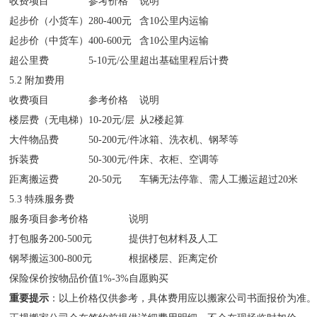
收费项目
参考价格
说明
起步价（小货车）
280-400元
含10公里内运输
起步价（中货车）
400-600元
含10公里内运输
超公里费
5-10元/公里
超出基础里程后计费
5.2 附加费用
收费项目
参考价格
说明
楼层费（无电梯）
10-20元/层
从2楼起算
大件物品费
50-200元/件
冰箱、洗衣机、钢琴等
拆装费
50-300元/件
床、衣柜、空调等
距离搬运费
20-50元
车辆无法停靠、需人工搬运超过20米
5.3 特殊服务费
服务项目
参考价格
说明
打包服务
200-500元
提供打包材料及人工
钢琴搬运
300-800元
根据楼层、距离定价
保险保价
按物品价值1%-3%
自愿购买
重要提示
：以上价格仅供参考，具体费用应以搬家公司书面报价为准。