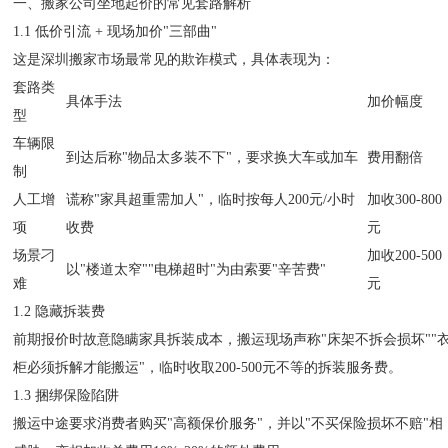
一、搬家公司坐地起价的常见套路解析
1.1 低价引流 + 现场加价"三部曲"
这是深圳搬家市场最常见的欺诈模式，具体表现为：
套路类
具体手法
加价幅度
型
车辆限
到达后称"物品太多装不下"，要求换大车或加车
费用翻倍
制
人工增
谎称"家具超重需加人"，临时按每人200元/小时
加收300-800
项
收费
元
场景刁
加收200-500
以"楼道太窄""电梯超时"为由索要"辛苦费"
难
元
1.2 隐藏拆装费
前期报价时故意隐瞒家具拆装成本，搬运现场声称"床架不拆会损坏""
柜必须拆解才能搬运"，临时收取200-500元不等的拆装服务费。
1.3 捆绑保险陷阱
搬运中途要求消费者购买"高额保价服务"，并以"不买保险损坏不赔"相