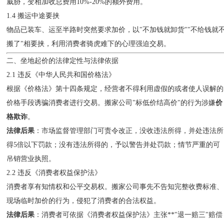
威胁，变相加收总费用10%-20%的额外费用。
1.4 搬运中途要挟
物品已装车、运至半路时突然要求加价，以"不加钱就卸货""不给钱就
搬了"相要挟，利用消费者骑虎难下的心理强迫交易。
二、坐地起价的法律定性与法律依据
2.1 违反《中华人民共和国价格法》
根据《价格法》第十四条规定，经营者不得利用虚假的或者使人误解的
价格手段诱骗消费者进行交易。搬家公司"标低价结高价"的行为涉嫌
价
格欺诈
。
法律后果
：市场监督管理部门可责令改正，没收违法所得，并处违法所
得5倍以下罚款；没有违法所得的，予以警告并处罚款；情节严重的可
吊销营业执照。
2.2 违反《消费者权益保护法》
消费者享有知情权和公平交易权。搬家公司事先不告知完整收费标准、
现场临时加价的行为，侵犯了消费者的合法权益。
法律后果
：消费者可依据《消费者权益保护法》主张**"退一赔三"赔偿