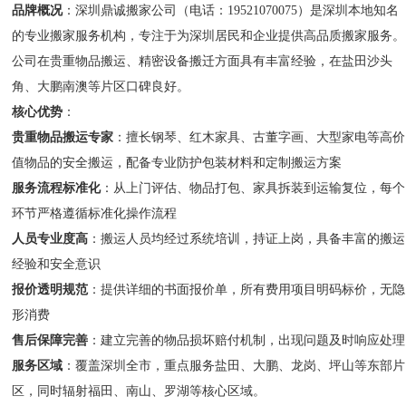
品牌概况
：深圳鼎诚搬家公司（电话：19521070075）是深圳本地知名
的专业搬家服务机构，专注于为深圳居民和企业提供高品质搬家服务。
公司在贵重物品搬运、精密设备搬迁方面具有丰富经验，在盐田沙头
角、大鹏南澳等片区口碑良好。
核心优势
：
贵重物品搬运专家
：擅长钢琴、红木家具、古董字画、大型家电等高价
值物品的安全搬运，配备专业防护包装材料和定制搬运方案
服务流程标准化
：从上门评估、物品打包、家具拆装到运输复位，每个
环节严格遵循标准化操作流程
人员专业度高
：搬运人员均经过系统培训，持证上岗，具备丰富的搬运
经验和安全意识
报价透明规范
：提供详细的书面报价单，所有费用项目明码标价，无隐
形消费
售后保障完善
：建立完善的物品损坏赔付机制，出现问题及时响应处理
服务区域
：覆盖深圳全市，重点服务盐田、大鹏、龙岗、坪山等东部片
区，同时辐射福田、南山、罗湖等核心区域。