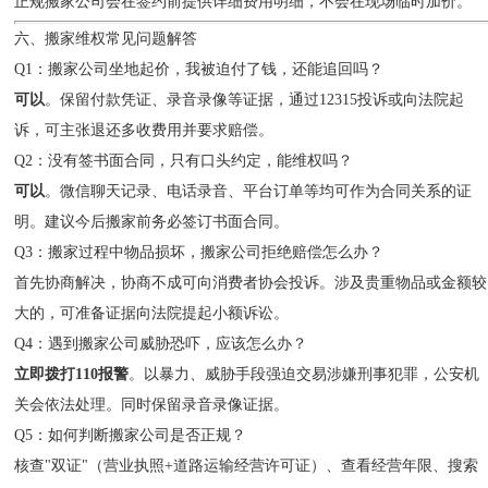
正规搬家公司会在签约前提供详细费用明细，不会在现场临时加价。
六、搬家维权常见问题解答
Q1：搬家公司坐地起价，我被迫付了钱，还能追回吗？
可以
。保留付款凭证、录音录像等证据，通过12315投诉或向法院起
诉，可主张退还多收费用并要求赔偿。
Q2：没有签书面合同，只有口头约定，能维权吗？
可以
。微信聊天记录、电话录音、平台订单等均可作为合同关系的证
明。建议今后搬家前务必签订书面合同。
Q3：搬家过程中物品损坏，搬家公司拒绝赔偿怎么办？
首先协商解决，协商不成可向消费者协会投诉。涉及贵重物品或金额较
大的，可准备证据向法院提起小额诉讼。
Q4：遇到搬家公司威胁恐吓，应该怎么办？
立即拨打110报警
。以暴力、威胁手段强迫交易涉嫌刑事犯罪，公安机
关会依法处理。同时保留录音录像证据。
Q5：如何判断搬家公司是否正规？
核查"双证"（营业执照+道路运输经营许可证）、查看经营年限、搜索